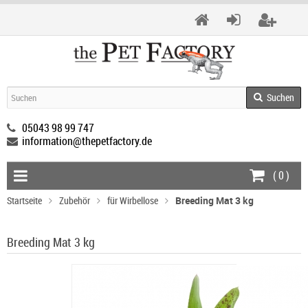
Suchen
05043 98 99 747
information@thepetfactory.de
(
0
)
Startseite
Zubehör
für Wirbellose
Breeding Mat 3 kg
Breeding Mat 3 kg