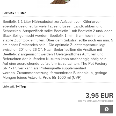
Beetlefix 1 1 Liter
Beetlefix 1 1 Liter Nährsubstrat zur Aufzucht von Käferlarven,
ebenfalls geeignet für viele Tausendfüsser, Landkrabben und
Schnecken. Artspezifisch sollte Beetlefix 1 mit Beetlefix 2 und/ oder
Black Soil gemischt werden. Beetlefix 1 min. 5 cm hoch in eine
stabile Zuchtbox einfüllen. Über dem Substrat sollte noch ein min. 5
cm hoher Freibereich sein. Die optimale Zuchttemperatur liegt
zwischen 20° und 26 C°. Nach Bedarf sollten die Ansätze mit
Beetlefix 2 angemischt werden ! Gelegendliches Auffüllen und
Befeuchten der laufenden Kulturen kann artabhängig nötig sein.
Auf eine ausreichende Luftzufuhr ist zu achten.
The Pet Factory
SRP - Pulver kann als Proteinquelle supplementiert
werden.
Zusammensetzung: fermentiertes Buchenlaub, geringe
Mengen feines Astwerk. Preis für 1000 ml (UVP)
Lieferzeit:
3-4 Tage
3,95 EUR
inkl. 7 % MwSt. zzgl.
Versandkosten