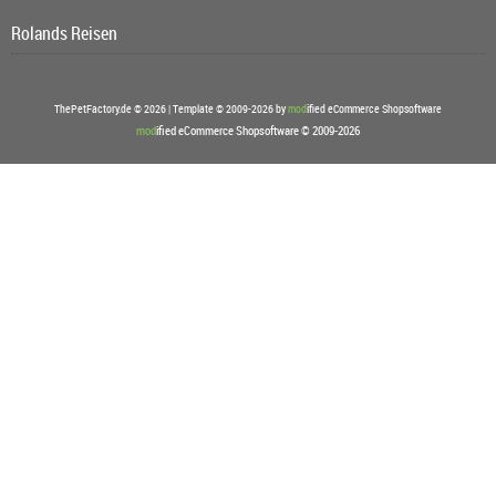
Rolands Reisen
ThePetFactory.de © 2026 | Template © 2009-2026 by
mod
ified eCommerce Shopsoftware
mod
ified eCommerce Shopsoftware © 2009-2026