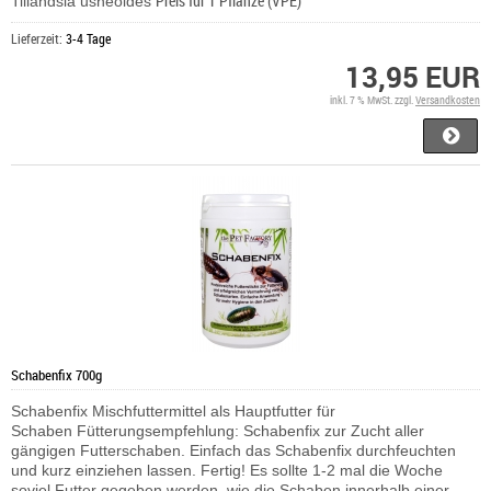
Preis für 1 Pflanze (VPE)
Tillandsia usneoides
Lieferzeit:
3-4 Tage
13,95 EUR
inkl. 7 % MwSt. zzgl.
Versandkosten
Schabenfix 700g
Schabenfix Mischfuttermittel als Hauptfutter für
Schaben Fütterungsempfehlung: Schabenfix zur Zucht aller
gängigen Futterschaben. Einfach das Schabenfix durchfeuchten
und kurz einziehen lassen. Fertig! Es sollte 1-2 mal die Woche
soviel Futter gegeben werden, wie die Schaben innerhalb einer