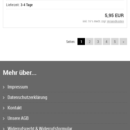
Lieferzeit:
3-4 Tage
5,95 EUR
inkl. 19 % MwSt. zzgl.
Versandkosten
Seiten:
1
2
3
4
5
»
Mehr über...
Impressum
Datenschutzerklärung
Kontakt
Unsere AGB
Widerrufsrecht & Widerrufsformular