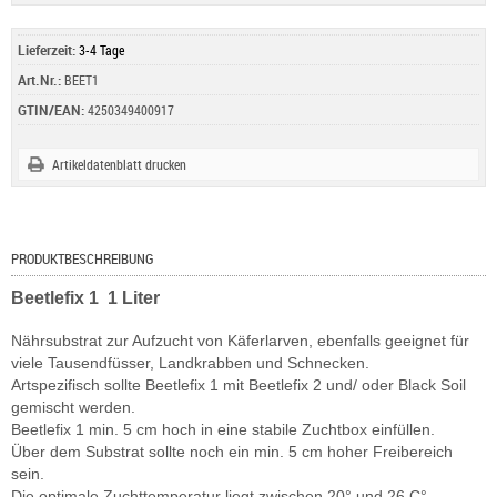
Lieferzeit:
3-4 Tage
Art.Nr.:
BEET1
GTIN/EAN:
4250349400917
Artikeldatenblatt drucken
PRODUKTBESCHREIBUNG
Beetlefix 1 1 Liter
Nährsubstrat zur Aufzucht von Käferlarven, ebenfalls geeignet für
viele Tausendfüsser, Landkrabben und Schnecken.
Artspezifisch sollte Beetlefix 1 mit Beetlefix 2 und/ oder Black Soil
gemischt werden.
Beetlefix 1 min. 5 cm hoch in eine stabile Zuchtbox einfüllen.
Über dem Substrat sollte noch ein min. 5 cm hoher Freibereich
sein.
Die optimale Zuchttemperatur liegt zwischen 20° und 26 C°.