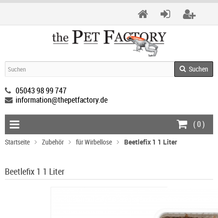
Suchen
05043 98 99 747
information@thepetfactory.de
(
0
)
Startseite
Zubehör
für Wirbellose
Beetlefix 1 1 Liter
Beetlefix 1 1 Liter