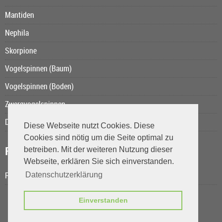
Mantiden
Nephila
Skorpione
Vogelspinnen (Baum)
Vogelspinnen (Boden)
Zwergvogelspinnen
Das Kurzschwanzopossum
Diese Webseite nutzt Cookies. Diese
Cookies sind nötig um die Seite optimal zu
Reiseberichte
betreiben. Mit der weiteren Nutzung dieser
Webseite, erklären Sie sich einverstanden.
Rolands Reisen
Datenschutzerklärung
Einverstanden
ThePetFactory.de © 2026 | Template © 2009-2026 by
mod
ified eCommerce Shopsoftware
mod
ified eCommerce Shopsoftware © 2009-2026