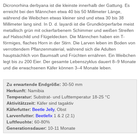
Dicronorhina derbyana ist die kleinste innerhalb der Gattung. Es
erreicht bei den Männchen etwa 40 bis 50 Millimeter Länge,
während die Weibchen etwas kleiner sind und etwa 30 bis 38
Millimeter lang sind.
In D. d. layardi ist die Grundkörperfarbe meist
metallisch grün mit ockerfarbenem Schimmer und weißen Streifen
auf Halsschild und Flügeldecken. Die Männchen haben ein T-
förmiges, flaches Horn in der Stirn. Die Larven
leben im Boden von
verrottendem Pflanzenmaterial, während sich die Adulten
hauptsächlich von Baumsaft und Früchten ernähren. Ein Weibchen
legt bis zu 200 Eier.
Der gesamte Lebenszyklus dauert 8–9 Monate
und die erwachsenen Käfer können 3–4 Monate leben.
Zu erwartende Endgröße:
30-50 mm
Herkunft:
Namibia
Temperatur:
Substrat- und Lufttemperatur 18-25 °C
Aktivitätzzeit:
Käfer sind tagaktiv
Käferfutter:
Beetle Jelly
, Obst
Larvenfutter:
Beetlefix
1 & 2 (2:1)
Luftfeuchte:
60-80%
Generationsdauer:
10-11 Monate