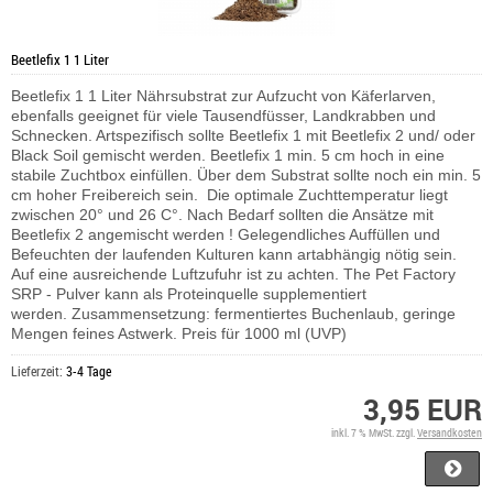
Beetlefix 1 1 Liter
Beetlefix 1 1 Liter Nährsubstrat zur Aufzucht von Käferlarven,
ebenfalls geeignet für viele Tausendfüsser, Landkrabben und
Schnecken. Artspezifisch sollte Beetlefix 1 mit Beetlefix 2 und/ oder
Black Soil gemischt werden. Beetlefix 1 min. 5 cm hoch in eine
stabile Zuchtbox einfüllen. Über dem Substrat sollte noch ein min. 5
cm hoher Freibereich sein. Die optimale Zuchttemperatur liegt
zwischen 20° und 26 C°. Nach Bedarf sollten die Ansätze mit
Beetlefix 2 angemischt werden ! Gelegendliches Auffüllen und
Befeuchten der laufenden Kulturen kann artabhängig nötig sein.
Auf eine ausreichende Luftzufuhr ist zu achten.
The Pet Factory
SRP - Pulver kann als Proteinquelle supplementiert
werden.
Zusammensetzung: fermentiertes Buchenlaub, geringe
Mengen feines Astwerk. Preis für 1000 ml (UVP)
Lieferzeit:
3-4 Tage
3,95 EUR
inkl. 7 % MwSt. zzgl.
Versandkosten