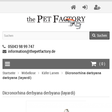
Suchen
05043 98 99 747
information@thepetfactory.de
(
0
)
Startseite
Wirbellose
Käfer Larven
Dicronorhina derbyana
derbyana (layardi)
Dicronorhina derbyana derbyana (layardi)