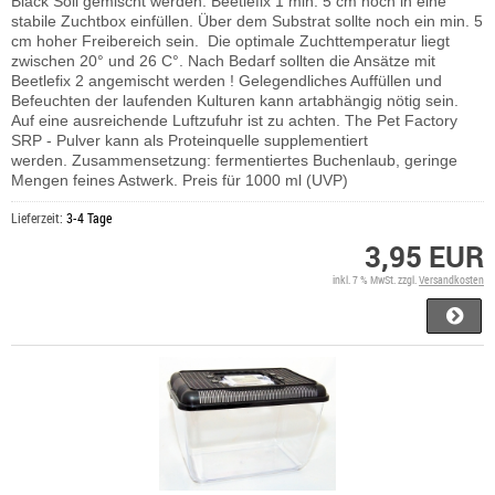
Black Soil gemischt werden. Beetlefix 1 min. 5 cm hoch in eine
stabile Zuchtbox einfüllen. Über dem Substrat sollte noch ein min. 5
cm hoher Freibereich sein. Die optimale Zuchttemperatur liegt
zwischen 20° und 26 C°. Nach Bedarf sollten die Ansätze mit
Beetlefix 2 angemischt werden ! Gelegendliches Auffüllen und
Befeuchten der laufenden Kulturen kann artabhängig nötig sein.
Auf eine ausreichende Luftzufuhr ist zu achten.
The Pet Factory
SRP - Pulver kann als Proteinquelle supplementiert
werden.
Zusammensetzung: fermentiertes Buchenlaub, geringe
Mengen feines Astwerk. Preis für 1000 ml (UVP)
Lieferzeit:
3-4 Tage
3,95 EUR
inkl. 7 % MwSt. zzgl.
Versandkosten