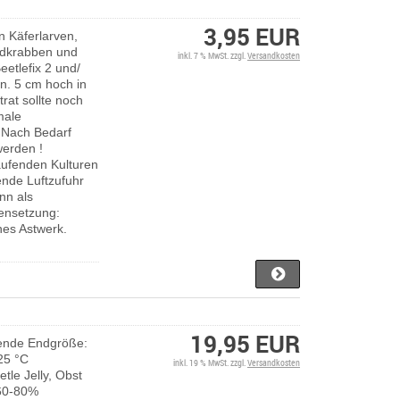
3,95 EUR
on Käferlarven,
andkrabben und
inkl. 7 % MwSt. zzgl.
Versandkosten
eetlefix 2 und/
in. 5 cm hoch in
rat sollte noch
male
. Nach Bedarf
werden !
aufenden Kulturen
ende Luftzufuhr
nn als
nsetzung:
nes Astwerk.
19,95 EUR
tende Endgröße:
25 °C
inkl. 19 % MwSt. zzgl.
Versandkosten
etle Jelly, Obst
 60-80%