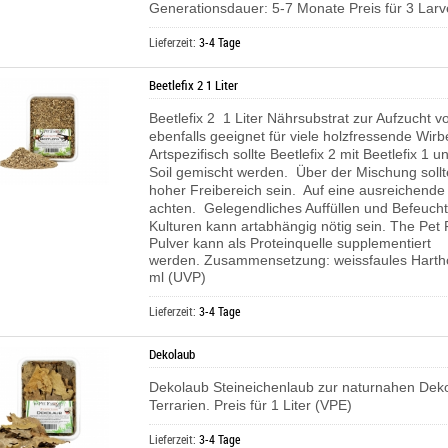
Generationsdauer: 5-7 Monate Preis für 3 Lar
Lieferzeit:
3-4 Tage
Beetlefix 2 1 Liter
Beetlefix 2 1 Liter Nährsubstrat zur Aufzucht v
ebenfalls geeignet für viele holzfressende Wirb
Artspezifisch sollte Beetlefix 2 mit Beetlefix 1 
Soil gemischt werden. Über der Mischung sollt
hoher Freibereich sein. Auf eine ausreichende 
achten. Gelegendliches Auffüllen und Befeuch
Kulturen kann artabhängig nötig sein.
The Pet 
Pulver kann als Proteinquelle supplementiert
werden.
Zusammensetzung:
weissfaules Harth
ml (UVP)
Lieferzeit:
3-4 Tage
Dekolaub
Dekolaub Steineichenlaub zur naturnahen Deko
Terrarien. Preis für 1 Liter (VPE)
Lieferzeit:
3-4 Tage