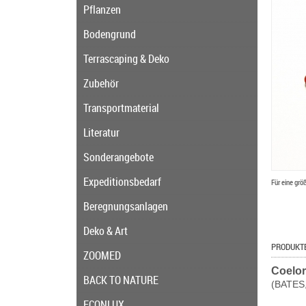
Pflanzen
Bodengrund
Terrascaping & Deko
Zubehör
Transportmaterial
Literatur
Sonderangebote
Expeditionsbedarf
Für eine grö
Beregnungsanlagen
Deko & Art
PRODUKT
ZOOMED
Coelor
BACK TO NATURE
(BATES
ECONLUX