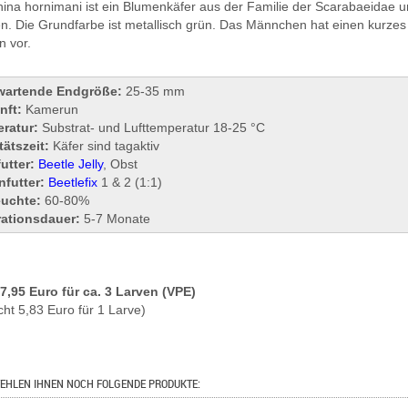
hina hornimani ist ein Blumenkäfer aus der Familie der Scarabaeidae 
en. Die Grundfarbe ist metallisch grün. Das Männchen hat einen kurzes 
 vor.
wartende Endgröße:
25-35 mm
nft:
Kamerun
ratur:
Substrat- und Lufttemperatur 18-25 °C
tätszeit:
Käfer sind tagaktiv
utter:
Beetle Jelly
, Obst
nfutter:
Beetlefix
1 & 2 (1:1)
euchte:
60-80%
ationsdauer:
5-7 Monate
17,95 Euro für ca. 3 Larven (VPE)
cht 5,83 Euro für 1 Larve)
EHLEN IHNEN NOCH FOLGENDE PRODUKTE: