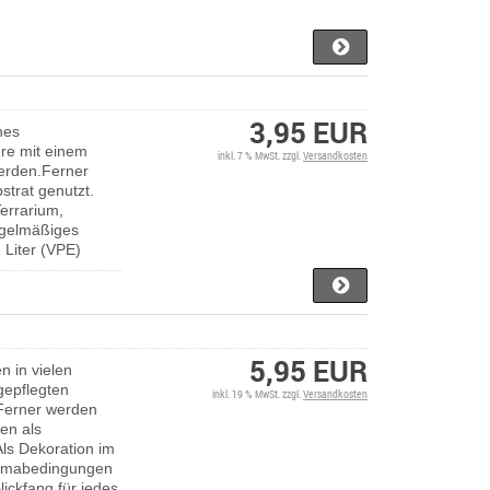
3,95 EUR
hes
ere mit einem
inkl. 7 % MwSt. zzgl.
Versandkosten
werden.Ferner
strat genutzt.
errarium,
egelmäßiges
 Liter (VPE)
5,95 EUR
n in vielen
gepflegten
inkl. 19 % MwSt. zzgl.
Versandkosten
.Ferner werden
hen als
ls Dekoration im
Klimabedingungen
lickfang für jedes