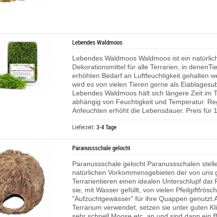
Lebendes Waldmoos
Lebendes Waldmoos Waldmoos ist ein natürlic
Dekorationsmittel für alle Terrarien, in denenTi
erhöhten Bedarf an Luftfeuchtigkeit gehalten 
wird es von vielen Tieren gerne als Eiablagesub
Lebendes Waldmoos hält sich längere Zeit im T
abhängig von Feuchtigkeit und Temperatur. R
Anfeuchten erhöht die Lebensdauer. Preis für 1
Lieferzeit:
3-4 Tage
Paranussschale gelocht
Paranussschale gelocht Paranussschalen stelle
natürlichen Vorkommensgebieten der von uns 
Terrarientieren einen idealen Unterschlupf dar
sie, mit Wasser gefüllt, von vielen Pfeilgiftfrösc
"Aufzuchtgewässer" für ihre Quappen genutzt.A
Terrarium verwendet, setzen sie unter guten 
sehr schnell Moose etc. an und sind dann ein B