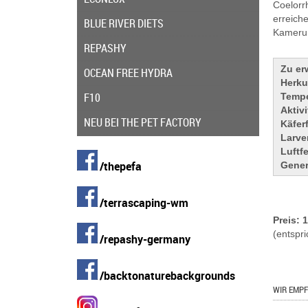
Coelorr
erreich
BLUE RIVER DIETS
Kamerun
REPASHY
Zu er
OCEAN FREE HYDRA
Herku
F10
Tempe
Aktivi
NEU BEI THE PET FACTORY
Käferf
Larve
Luftf
/thepefa
Gener
/terrascaping-wm
Preis: 
(entspri
/repashy-germany
/backtonaturebackgrounds
WIR EMPF