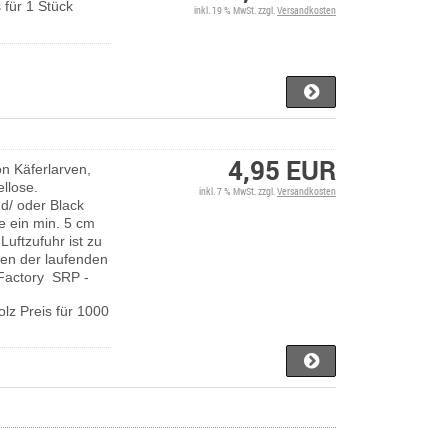
für 1 Stück
inkl. 19 % MwSt. zzgl.
Versandkosten
4,95 EUR
on Käferlarven,
ellose.
inkl. 7 % MwSt. zzgl.
Versandkosten
und/ oder Black
e ein min. 5 cm
Luftzufuhr ist zu
ten der laufenden
Factory SRP -
olz Preis für 1000