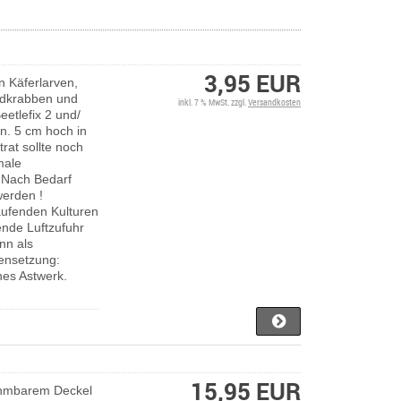
3,95 EUR
on Käferlarven,
andkrabben und
inkl. 7 % MwSt. zzgl.
Versandkosten
eetlefix 2 und/
in. 5 cm hoch in
rat sollte noch
male
. Nach Bedarf
werden !
aufenden Kulturen
ende Luftzufuhr
nn als
nsetzung:
nes Astwerk.
15,95 EUR
nehmbarem Deckel