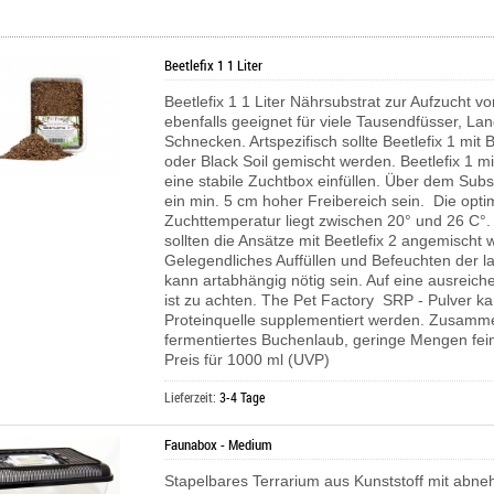
Beetlefix 1 1 Liter
Beetlefix 1 1 Liter Nährsubstrat zur Aufzucht v
ebenfalls geeignet für viele Tausendfüsser, L
Schnecken. Artspezifisch sollte Beetlefix 1 mit B
oder Black Soil gemischt werden. Beetlefix 1 m
eine stabile Zuchtbox einfüllen. Über dem Subst
ein min. 5 cm hoher Freibereich sein. Die opti
Zuchttemperatur liegt zwischen 20° und 26 C°
sollten die Ansätze mit Beetlefix 2 angemischt 
Gelegendliches Auffüllen und Befeuchten der l
kann artabhängig nötig sein. Auf eine ausreich
ist zu achten.
The Pet Factory SRP - Pulver ka
Proteinquelle supplementiert werden.
Zusamme
fermentiertes Buchenlaub, geringe Mengen fei
Preis für 1000 ml (UVP)
Lieferzeit:
3-4 Tage
Faunabox - Medium
Stapelbares Terrarium aus Kunststoff mit ab