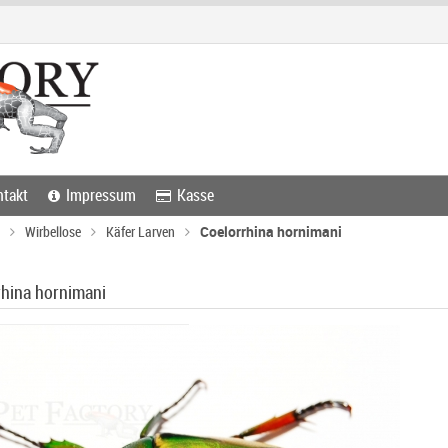
takt
Impressum
Kasse
Wirbellose
Käfer Larven
Coelorrhina hornimani
rhina hornimani