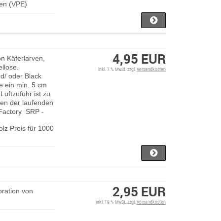
ven (VPE)
4,95 EUR
on Käferlarven,
ellose.
inkl. 7 % MwSt. zzgl.
Versandkosten
und/ oder Black
e ein min. 5 cm
Luftzufuhr ist zu
ten der laufenden
Factory SRP -
olz Preis für 1000
2,95 EUR
ration von
inkl. 19 % MwSt. zzgl.
Versandkosten