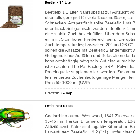
Beetlefix 1 1 Liter
Beetlefix 1 1 Liter Nährsubstrat zur Aufzucht v
ebenfalls geeignet für viele Tausendfüsser, L
Schnecken. Artspezifisch sollte Beetlefix 1 mit B
oder Black Soil gemischt werden. Beetlefix 1 m
eine stabile Zuchtbox einfüllen. Über dem Subst
ein min. 5 cm hoher Freibereich sein. Die opti
Zuchttemperatur liegt zwischen 20° und 26 C°
sollten die Ansätze mit Beetlefix 2 angemischt 
Gelegendliches Auffüllen und Befeuchten der l
kann artabhängig nötig sein. Auf eine ausreich
ist zu achten.
The Pet Factory SRP - Pulver ka
Proteinquelle supplementiert werden.
Zusamme
fermentiertes Buchenlaub, geringe Mengen fei
Preis für 1000 ml (UVP)
Lieferzeit:
3-4 Tage
Coelorrhina aurata
Coelorrhina aurata Westwood, 1841 Zu erwar
35-45 mm Herkunft: Kamerun Temperatur: 18-
Aktivitätszeit: Käfer sind tagaktiv Käferfutter: Be
Larvenfutter: Beetlefix 1 & 2 (1:1) Luftfeuchte: