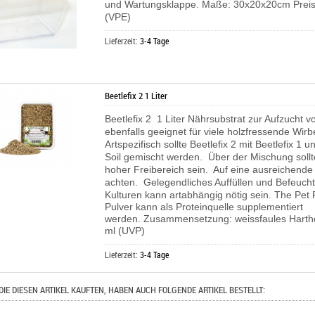
und Wartungsklappe. Maße: 30x20x20cm Preis 
(VPE)
Lieferzeit:
3-4 Tage
Beetlefix 2 1 Liter
Beetlefix 2 1 Liter Nährsubstrat zur Aufzucht v
ebenfalls geeignet für viele holzfressende Wirb
Artspezifisch sollte Beetlefix 2 mit Beetlefix 1 
Soil gemischt werden. Über der Mischung sollt
hoher Freibereich sein. Auf eine ausreichende 
achten. Gelegendliches Auffüllen und Befeuch
Kulturen kann artabhängig nötig sein.
The Pet 
Pulver kann als Proteinquelle supplementiert
werden.
Zusammensetzung:
weissfaules Harth
ml (UVP)
Lieferzeit:
3-4 Tage
DIE DIESEN ARTIKEL KAUFTEN, HABEN AUCH FOLGENDE ARTIKEL BESTELLT: