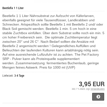
Beetlefix 1 1 Liter
Beetlefix 1 1 Liter Nährsubstrat zur Aufzucht von Käferlarven,
ebenfalls geeignet für viele Tausendfüsser, Landkrabben und
Schnecken. Artspezifisch sollte Beetlefix 1 mit Beetlefix 2 und/ oder
Black Soil gemischt werden. Beetlefix 1 min. 5 cm hoch in eine
stabile Zuchtbox einfüllen. Über dem Substrat sollte noch ein min. 5
cm hoher Freibereich sein. Die optimale Zuchttemperatur liegt
zwischen 20° und 26 C°. Nach Bedarf sollten die Ansätze mit
Beetlefix 2 angemischt werden ! Gelegendliches Auffüllen und
Befeuchten der laufenden Kulturen kann artabhängig nötig sein.
Auf eine ausreichende Luftzufuhr ist zu achten.
The Pet Factory
SRP - Pulver kann als Proteinquelle supplementiert
werden.
Zusammensetzung: fermentiertes Buchenlaub, geringe
Mengen feines Astwerk. Preis für 1000 ml (UVP)
Lieferzeit:
3-4 Tage
3,95 EUR
inkl. 7 % MwSt. zzgl.
Versandkosten