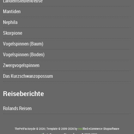
Landeinsiedlerkrebse
Mantiden
Nephila
Skorpione
Vogelspinnen (Baum)
Vogelspinnen (Boden)
Zwergvogelspinnen
Das Kurzschwanzopossum
Reiseberichte
Rolands Reisen
ThePetFactory.de © 2026 | Template © 2009-2026 by
mod
ified eCommerce Shopsoftware