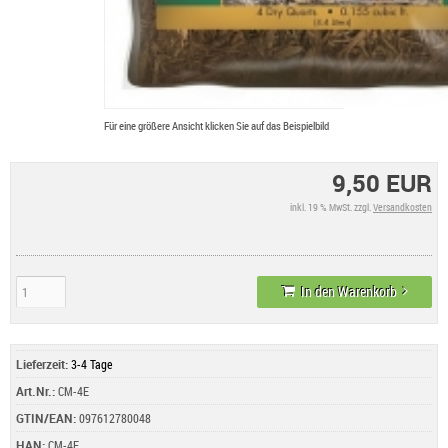
Für eine größere Ansicht klicken Sie auf das Beispielbild
9,50 EUR
inkl. 19 % MwSt. zzgl.
Versandkosten
In den Warenkorb
Lieferzeit:
3-4 Tage
Art.Nr.:
CM-4E
GTIN/EAN:
097612780048
HAN:
CM-4E