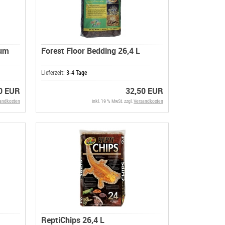
num
Forest Floor Bedding 26,4 L
Lieferzeit:
3-4 Tage
0 EUR
32,50 EUR
andkosten
inkl. 19 % MwSt. zzgl.
Versandkosten
ReptiChips 26,4 L