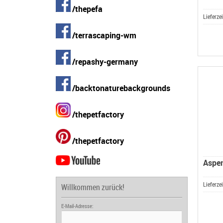
/thepefa
Lieferze
/terrascaping-wm
/repashy-germany
/backtonaturebackgrounds
/thepetfactory
/thepetfactory
Aspen
Lieferze
Willkommen zurück!
E-Mail-Adresse: