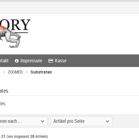
takt
Impressum
Kasse
ZOOMED
Substrates
ates
tes
ren nach ...
Artikel pro Seite
s
21
(von insgesamt
28
Artikeln)