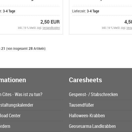
it:
3-4 Tage
Lieferzeit:
3-4 Tage
2,50 EUR
4,5
inkl. 19 % MwSt. zzgl.
Versandkosten
inkl. 19 % MwSt. zzgl.
Vers
s
21
(von insgesamt
28
Artikeln)
rmationen
Caresheets
n Cites - Was ist zu tun?
Gespenst- / Stabschrecken
staltungskalender
Tausendfüßer
oad Center
Halloween-Krabben
ördern
Geosesarma Landkrabben