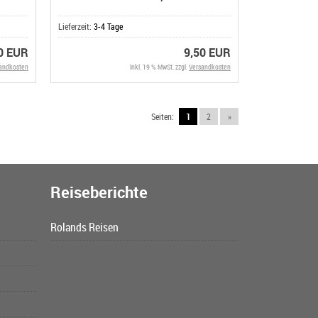
Lieferzeit:
3-4 Tage
0 EUR
9,50 EUR
andkosten
inkl. 19 % MwSt. zzgl.
Versandkosten
Seiten:
1
2
»
Reiseberichte
Rolands Reisen