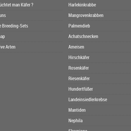
üchtet man Käfer ?
Harlekinkrabbe
uns
Mangrovenkrabben
e Breeding-Sets
Palmendieb
map
Achatschnecken
ive Arten
Ameisen
Hirschkäfer
Rosenkäfer
Riesenkäfer
Hundertfüßer
Landeinsiedlerkrebse
Mantiden
Nephila