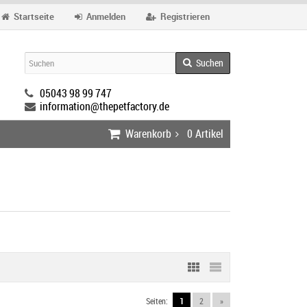
Startseite
Anmelden
Registrieren
Suchen
05043 98 99 747
information@thepetfactory.de
Warenkorb
0
Artikel
Seiten:
1
2
»