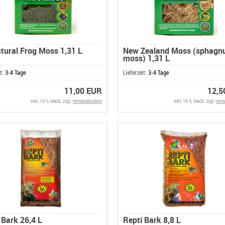
atural Frog Moss 1,31 L
New Zealand Moss (sphag
moss) 1,31 L
it:
3-4 Tage
Lieferzeit:
3-4 Tage
11,00 EUR
12,5
inkl. 19 % MwSt. zzgl.
Versandkosten
inkl. 19 % MwSt. zzgl.
Vers
 Bark 26,4 L
Repti Bark 8,8 L