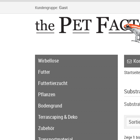
Kundengruppe:
Gast
Wirbellose
Kon
Futter
Startseite
Futtertierzucht
Substr
Pflanzen
Substra
Bodengrund
Terrascaping & Deko
Sortie
Zubehör
Zeige
1
bi
Transportmaterial