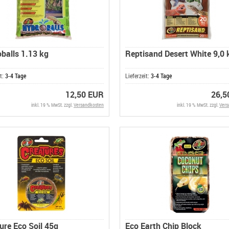
balls 1.13 kg
Reptisand Desert White 9,0 
it:
3-4 Tage
Lieferzeit:
3-4 Tage
12,50 EUR
26,5
inkl. 19 % MwSt. zzgl.
Versandkosten
inkl. 19 % MwSt. zzgl.
Vers
ure Eco Soil 45g
Eco Earth Chip Block