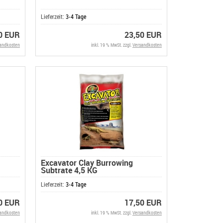
Lieferzeit:
3-4 Tage
0 EUR
23,50 EUR
andkosten
inkl. 19 % MwSt. zzgl.
Versandkosten
Excavator Clay Burrowing
Subtrate 4,5 KG
Lieferzeit:
3-4 Tage
0 EUR
17,50 EUR
andkosten
inkl. 19 % MwSt. zzgl.
Versandkosten