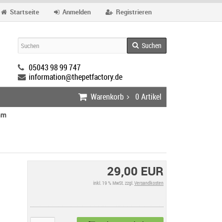
Startseite
Anmelden
Registrieren
Suchen
05043 98 99 747
information@thepetfactory.de
Warenkorb
0
Artikel
mm
29,00 EUR
inkl. 19 % MwSt. zzgl.
Versandkosten