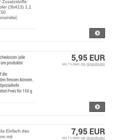
 Zusatzstoffe:
pfer (3b413) 1,1
 50
onsmittel,
5,95 EUR
schwänzen (alle
e, um produktiv
inkl. 7 % MwSt. zzgl.
Versandkosten
f die
nden fressen können.
 Spezialhefe
ttel Preis für 150 g
7,95 EUR
ila Einfach das
ann mit
inkl. 7 % MwSt. zzgl.
Versandkosten