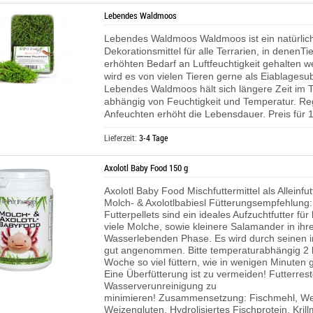
Lebendes Waldmoos
Lebendes Waldmoos Waldmoos ist ein natürlic
Dekorationsmittel für alle Terrarien, in denenTi
erhöhten Bedarf an Luftfeuchtigkeit gehalten 
wird es von vielen Tieren gerne als Eiablagesub
Lebendes Waldmoos hält sich längere Zeit im T
abhängig von Feuchtigkeit und Temperatur. R
Anfeuchten erhöht die Lebensdauer. Preis für 1
Lieferzeit:
3-4 Tage
Axolotl Baby Food 150 g
Axolotl Baby Food
Mischfuttermittel als Alleinfut
Molch- & Axolotlbabiesl
Fütterungsempfehlung:
Futterpellets sind ein ideales Aufzuchtfutter für
viele Molche, sowie kleinere Salamander in ihr
Wasserlebenden Phase. Es wird durch seinen 
gut angenommen. Bitte temperaturabhängig 2 b
Woche so viel füttern, wie in wenigen Minuten 
Eine Überfütterung ist zu vermeiden! Futterre
Wasserverunreinigung zu
minimieren!
Zusammensetzung: Fischmehl, Wei
Weizengluten, Hydrolisiertes Fischprotein, Krill