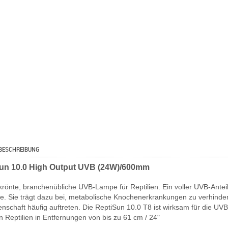
BESCHREIBUNG
un 10.0 High Output UVB (24W)/600mm
krönte, branchenübliche UVB-Lampe für Reptilien. Ein voller UVB-Anteil
e. Sie trägt dazu bei, metabolische Knochenerkrankungen zu verhinder
nschaft häufig auftreten. Die ReptiSun 10.0 T8 ist wirksam für die UVB
n Reptilien in Entfernungen von bis zu 61 cm / 24"