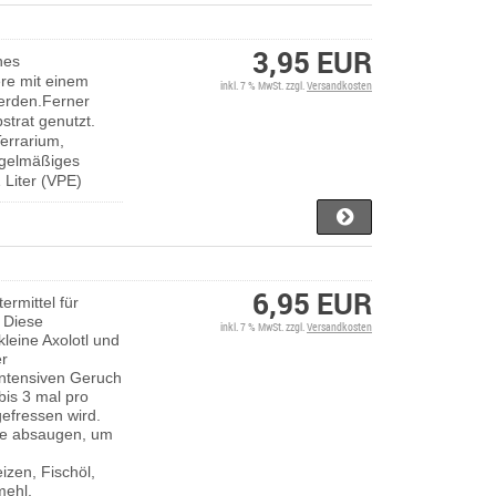
3,95 EUR
hes
ere mit einem
inkl. 7 % MwSt. zzgl.
Versandkosten
werden.Ferner
strat genutzt.
errarium,
egelmäßiges
 Liter (VPE)
6,95 EUR
termittel für
Diese
inkl. 7 % MwSt. zzgl.
Versandkosten
 kleine Axolotl und
er
intensiven Geruch
is 3 mal pro
gefressen wird.
ste absaugen, um
zen, Fischöl,
mehl,