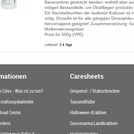
Bananenbrei gestreckt werden, enthält aber au
nötigen Bestandteile, um Obstfliegen produkti
Ein Nachbefeuchten der laufenen Kulturen ist i
nötig. Drosofix ist für alle gängigen Drosophila
hervorragend geeignet! Zusammensetzung: Get
Molkereierzeugnisse
Preis für 500g (VPE)
Lieferzeit:
3-4 Tage
rmationen
Caresheets
n Cites - Was ist zu tun?
Gespenst- / Stabschrecken
staltungskalender
Tausendfüßer
oad Center
Halloween-Krabben
ördern
Geosesarma Landkrabben