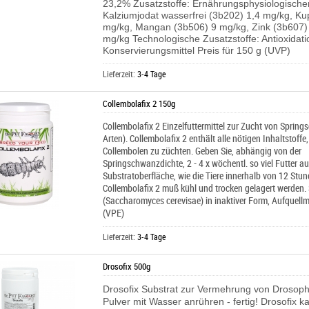
23,2%
Zusatzstoffe: Ernährungsphysiologischer
Kalziumjodat wasserfrei (3b202) 1,4 mg/kg, Ku
mg/kg, Mangan (3b506) 9 mg/kg, Zink (3b607)
mg/kg
Technologische Zusatzstoffe: Antioxidati
Konservierungsmittel
Preis für 150 g (UVP)
Lieferzeit:
3-4 Tage
Collembolafix 2 150g
Collembolafix 2 Einzelfuttermittel zur Zucht von Spring
Arten). Collembolafix 2 enthält alle nötigen Inhaltstoff
Collembolen zu züchten. Geben Sie, abhängig von der
Springschwanzdichte, 2 - 4 x wöchentl. so viel Futter au
Substratoberfläche, wie die Tiere innerhalb von 12 Stu
Collembolafix 2 muß kühl und trocken gelagert werden.
(Saccharomyces cerevisae) in inaktiver Form, Aufquellmi
(VPE)
Lieferzeit:
3-4 Tage
Drosofix 500g
Drosofix Substrat zur Vermehrung von Drosoph
Pulver mit Wasser anrühren - fertig! Drosofix k