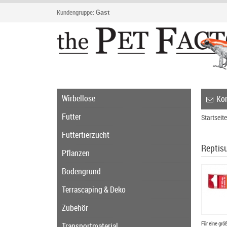
Kundengruppe:
Gast
Wirbellose
Kon
Futter
Startseite
Futtertierzucht
Reptis
Pflanzen
Bodengrund
Terrascaping & Deko
Zubehör
Für eine grö
Transportmaterial