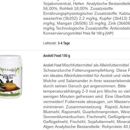
Sojakonzentrat, Hefen
Analytische Bestandteil
56,00%, Rohfett 18,00%
Zusatzstoffe:
Ernährungsphysiologischer Zusatzstoffe: Kalzi
wasserfrei (3b202) 2,2 mg/kg, Kupfer (3b413) 
mg/kg,
Mangan (3b506) 15 mg/kg, Zink (3b606
mg/kg
Technologische Zusatzstoffe: Antioxidati
Preis für 150 g (UVP)
Konservierungsmittel
Lieferzeit:
3-4 Tage
Axolotl Food 150 g
Axolotl Food
Mischfuttermittel als Alleinfuttermittel
Schwanzlurche
Fütterungsempfehlung: Diese Fu
ein ideales Alleinfuttermittel für Axolotl und vi
Molche und Salamander in ihrer wasserlebend
durch seinen Geruch gut angenommen. Bitte
temperaturabhängig 2-3 mal pro Woche so viel f
wenigen Minuten gefressen wird. Eine Überfütt
vermeiden! Futterreste absaugen, um Wasserv
minimieren.
Zusammensetzung: Rapsöl, Acke
Blutmehl, Rapsmehl, Guarbohnenprotein, Weiz
Sonnenblumenkuchen, Fischmehl,
Geflügelpro
Geflügelmehl, Fischöhl, Sojafuttermehl, Mineral
Algen
Analytische Bestandteile: Rohprotein 40