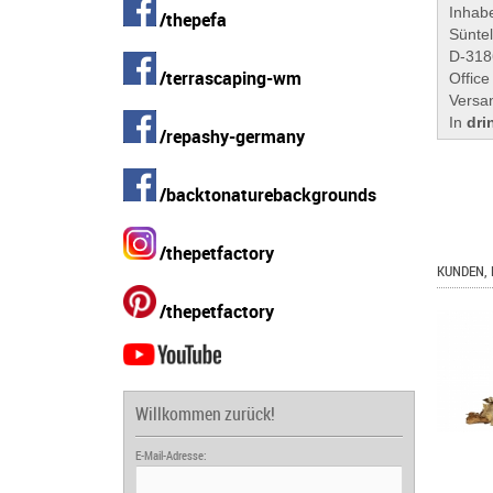
Inhabe
/thepefa
Sünte
D-318
/terrascaping-wm
Office
Versa
In
dri
/repashy-germany
/backtonaturebackgrounds
/thepetfactory
KUNDEN, 
/thepetfactory
Willkommen zurück!
E-Mail-Adresse: