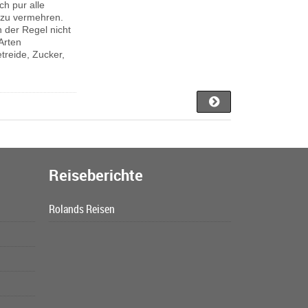
ch pur alle
v zu vermehren.
n der Regel nicht
-Arten
reide, Zucker,
Reiseberichte
Rolands Reisen