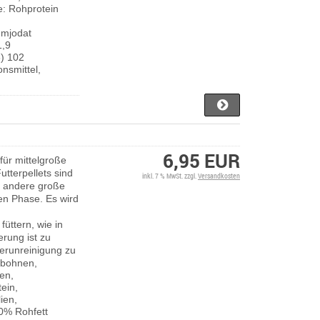
e: Rohprotein
umjodat
1,9
) 102
onsmittel,
6,95 EUR
 für mittelgroße
tterpellets sind
inkl. 7 % MwSt. zzgl.
Versandkosten
ele andere große
en Phase. Es wird
üttern, wie in
erung ist zu
erunreinigung zu
rbohnen,
en,
tein,
ien,
,0% Rohfett