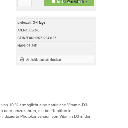
In den Warenkorb
Lieferzeit:
3-4 Tage
Art.Nr.:
OS-24E
GTIN/EAN:
097612343182
HAN:
OS-24E
Artikeldatenblatt drucken
 von 10 % ermöglicht eine natürliche Vitamin-D3-
n oder umzukehren, die bei Reptilien in
-induzierte Photokonversion von Vitamin D3 in der