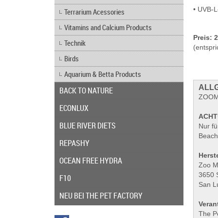
• UVB-L
Terrarium Acessories
Vitamins and Calcium Products
Preis: 
Technik
(entspri
Birds
Aquarium & Betta Products
ALLG
BACK TO NATURE
ZOOME
ECONLUX
ACHT
BLUE RIVER DIETS
Nur fü
Beach
REPASHY
Herste
OCEAN FREE HYDRA
Zoo M
3650 
F10
San L
NEU BEI THE PET FACTORY
Veran
The P