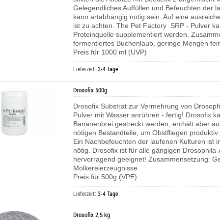
Gelegendliches Auffüllen und Befeuchten der l
kann artabhängig nötig sein. Auf eine ausreich
ist zu achten.
The Pet Factory SRP - Pulver ka
Proteinquelle supplementiert werden.
Zusamme
fermentiertes Buchenlaub, geringe Mengen fei
Preis für 1000 ml (UVP)
Lieferzeit:
3-4 Tage
Drosofix 500g
Drosofix Substrat zur Vermehrung von Drosoph
Pulver mit Wasser anrühren - fertig! Drosofix k
Bananenbrei gestreckt werden, enthält aber au
nötigen Bestandteile, um Obstfliegen produkti
Ein Nachbefeuchten der laufenen Kulturen ist i
nötig. Drosofix ist für alle gängigen Drosophila
hervorragend geeignet! Zusammensetzung: Get
Molkereierzeugnisse
Preis für 500g (VPE)
Lieferzeit:
3-4 Tage
Drosofix 2,5 kg