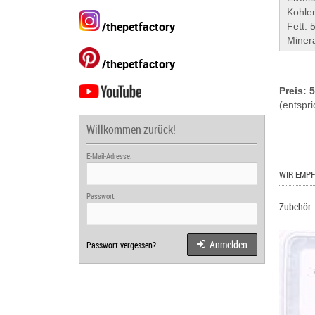
Kohle
/thepetfactory
Fett: 
Minera
/thepetfactory
Preis: 
(entspri
Willkommen zurück!
E-Mail-Adresse:
WIR EMPF
Passwort:
Zubehör
Anmelden
Passwort vergessen?