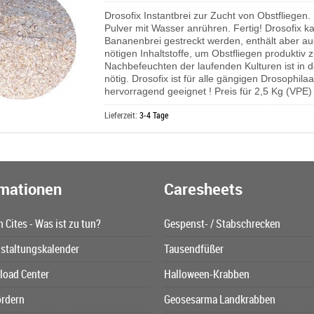
Drosofix Instantbrei zur Zucht von Obstfliegen.
Pulver mit Wasser anrühren. Fertig! Drosofix k
Bananenbrei gestreckt werden, enthält aber au
nötigen Inhaltstoffe, um Obstfliegen produktiv
Nachbefeuchten der laufenden Kulturen ist in d
nötig. Drosofix ist für alle gängigen Drosophila
hervorragend geeignet ! Preis für 2,5 Kg (VPE)
Lieferzeit:
3-4 Tage
rmationen
Caresheets
n Cites - Was ist zu tun?
Gespenst- / Stabschrecken
staltungskalender
Tausendfüßer
oad Center
Halloween-Krabben
ördern
Geosesarma Landkrabben