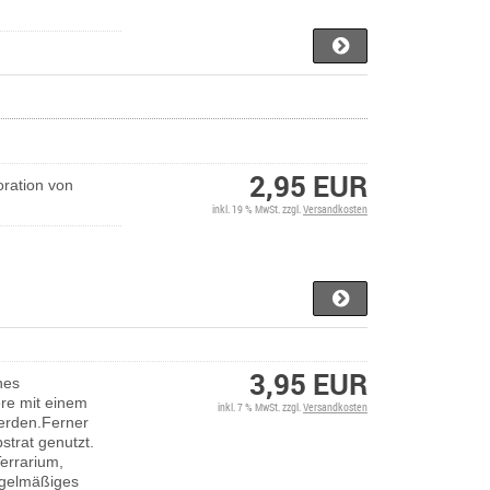
2,95 EUR
ration von
inkl. 19 % MwSt. zzgl.
Versandkosten
3,95 EUR
hes
ere mit einem
inkl. 7 % MwSt. zzgl.
Versandkosten
werden.Ferner
strat genutzt.
errarium,
egelmäßiges