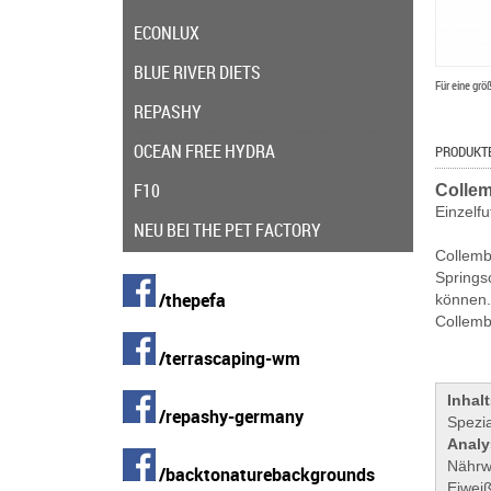
ECONLUX
BLUE RIVER DIETS
Für eine grö
REPASHY
OCEAN FREE HYDRA
PRODUKT
F10
Collem
Einzelfu
NEU BEI THE PET FACTORY
Collemb
Springsc
/thepefa
können.
Collemb
/terrascaping-wm
Inhalt
/repashy-germany
Spezia
Analy
Nährw
/backtonaturebackgrounds
Eiwei