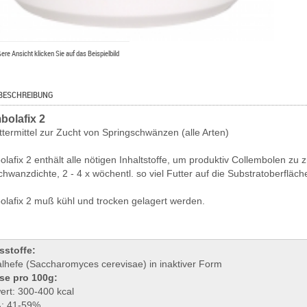
ßere Ansicht klicken Sie auf das Beispielbild
BESCHREIBUNG
bolafix 2
ttermittel zur Zucht von Springschwänzen (alle Arten)
olafix 2 enthält alle nötigen Inhaltstoffe, um produktiv Collembolen zu
hwanzdichte, 2 - 4 x wöchentl. so viel Futter auf die Substratoberfläc
olafix 2 muß kühl und trocken gelagert werden.
sstoffe:
lhefe (Saccharomyces cerevisae) in inaktiver Form
se pro 100g:
ert: 300-400 kcal
ß: 41-59%