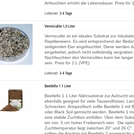
Anfeuchten erhöht die Lebensdauer. Preis für 1
Lieferzeit:
3-4 Tage
Vermiculite 1,0 Liter
Vermiculite ist ein ideales Substrat zur Inkubat
Reptilieneiern. Es wird entsprechend der Bedür
zeitigenden Eier angefeuchtet. Diese werden d
eingebettet, jedoch nicht vollständig vergraben.
Nachfeuchten des Vermiculites kann bei langer
sein. Preis für 1 L (VPE)
Lieferzeit:
3-4 Tage
Beetlefix 1 1 Liter
Beetlefix 1 1 Liter Nährsubstrat zur Aufzucht v
ebenfalls geeignet für viele Tausendfüsser, L
Schnecken. Artspezifisch sollte Beetlefix 1 mit B
oder Black Soil gemischt werden. Beetlefix 1 m
eine stabile Zuchtbox einfüllen. Über dem Subst
ein min. 5 cm hoher Freibereich sein. Die opti
Zuchttemperatur liegt zwischen 20° und 26 C°
sollten die Ansätze mit Beetlefix 2 angemischt 