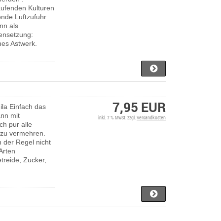
aufenden Kulturen
ende Luftzufuhr
nn als
nsetzung:
nes Astwerk.
7,95 EUR
ila Einfach das
ann mit
inkl. 7 % MwSt. zzgl.
Versandkosten
ch pur alle
v zu vermehren.
n der Regel nicht
-Arten
reide, Zucker,