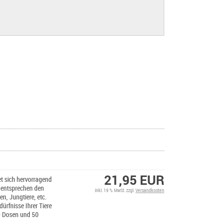
21,95 EUR
et sich hervorragend
e entsprechen den
inkl. 19 % MwSt. zzgl.
Versandkosten
en, Jungtiere, etc.
ürfnisse Ihrer Tiere
50 Dosen und 50