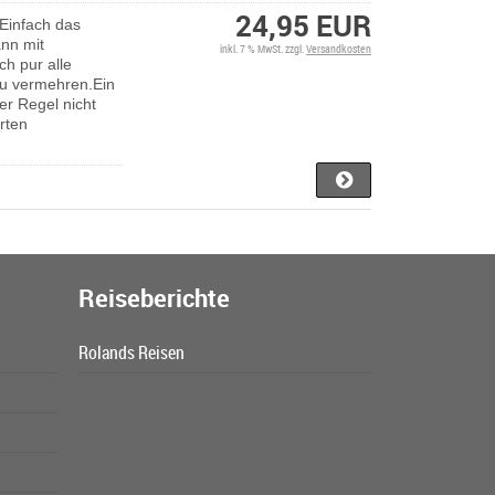
24,95 EUR
 Einfach das
ann mit
inkl. 7 % MwSt. zzgl.
Versandkosten
ch pur alle
 zu vermehren.Ein
er Regel nicht
arten
Reiseberichte
Rolands Reisen