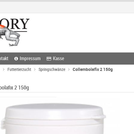
takt
Impressum
Kasse
Futtertierzucht
Springschwänze
Collembolafix 2 150g
bolafix 2 150g