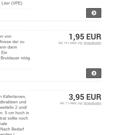
 Liter (VPE)
1,95 EUR
ion von
fnisse der zu
inkl. 19 % MwSt. zzgl.
Versandkosten
ann darin
 Ein
 Brutdauer nötig
3,95 EUR
on Käferlarven,
andkrabben und
inkl. 7 % MwSt. zzgl.
Versandkosten
eetlefix 2 und/
in. 5 cm hoch in
rat sollte noch
male
. Nach Bedarf
werden !