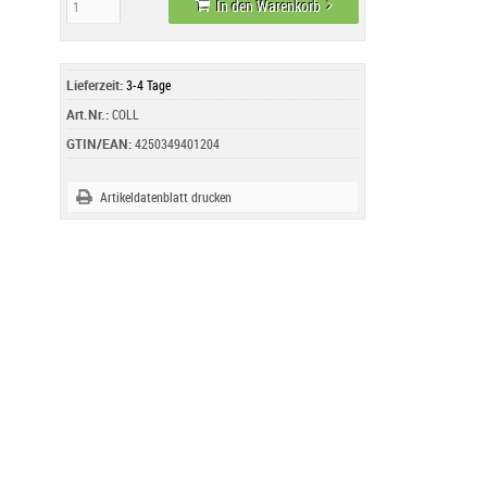
In den Warenkorb
Lieferzeit:
3-4 Tage
Art.Nr.:
COLL
GTIN/EAN:
4250349401204
Artikeldatenblatt drucken