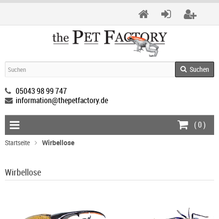
Suchen
05043 98 99 747
information@thepetfactory.de
(
0
)
Startseite
Wirbellose
Wirbellose