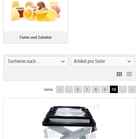
Futter und Zubehör
Sortieren nach ...
Artikel pro Seite
Seiten:
«
...
6
7
8
9
10
...
»