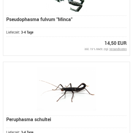
Pseudophasma fulvum "Minca"
Lieferzeit:
3-4 Tage
14,50 EUR
inkl. 19 % MwSt. zzgl.
Versandkosten
Peruphasma schultei
Lieferzeit:
3-4 Tage