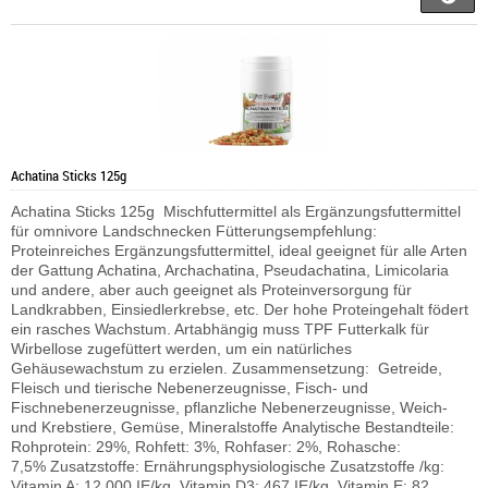
Achatina Sticks 125g
Achatina Sticks 125g Mischfuttermittel als Ergänzungsfuttermittel
für omnivore Landschnecken Fütterungsempfehlung:
Proteinreiches Ergänzungsfuttermittel, ideal geeignet für alle Arten
der Gattung Achatina, Archachatina, Pseudachatina, Limicolaria
und andere, aber auch geeignet als Proteinversorgung für
Landkrabben, Einsiedlerkrebse, etc. Der hohe Proteingehalt födert
ein rasches Wachstum. Artabhängig muss TPF Futterkalk für
Wirbellose zugefüttert werden, um ein natürliches
Gehäusewachstum zu erzielen. Zusammensetzung: Getreide,
Fleisch und tierische Nebenerzeugnisse, Fisch- und
Fischnebenerzeugnisse, pflanzliche Nebenerzeugnisse, Weich-
und Krebstiere, Gemüse, Mineralstoffe Analytische Bestandteile:
Rohprotein: 29%, Rohfett: 3%, Rohfaser: 2%, Rohasche:
7,5% Zusatzstoffe: Ernährungsphysiologische Zusatzstoffe /kg:
Vitamin A: 12.000 IE/kg, Vitamin D3: 467 IE/kg, Vitamin E: 82