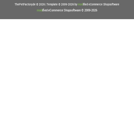
ThePetFactory.de © 2026 | Template © 2009-2026 by
mod
ified eCommerce Shopsoftware
mod
ified eCommerce Shopsoftware © 2009-2026