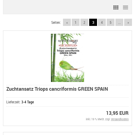
Seiten:
«
1
2
3
4
5
...
»
Zuchtansatz Triops cancriformis GREEN SPAIN
Lieferzeit:
3-4 Tage
13,95 EUR
inkl. 19 % MwSt. zzgl.
Versandkosten