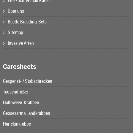
Wie züchtet man Käfer ?
Über uns
Beetle Breeding-Sets
Sitemap
Invasive Arten
Caresheets
Gespenst- / Stabschrecken
Tausendfüßer
Halloween-Krabben
Geosesarma Landkrabben
Harlekinkrabbe