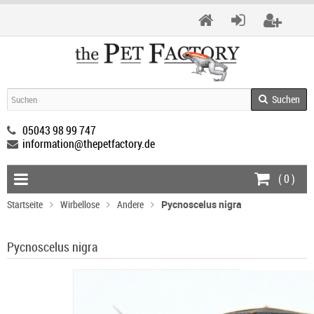
Suchen
05043 98 99 747
information@thepetfactory.de
(
0
)
Startseite
Wirbellose
Andere
Pycnoscelus nigra
Pycnoscelus nigra