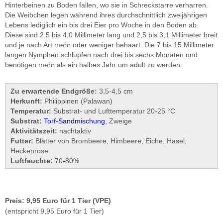
Hinterbeinen zu Boden fallen, wo sie in Schreckstarre verharren.
Die Weibchen legen während ihres durchschnittlich zweijährigen
Lebens lediglich ein bis drei Eier pro Woche in den Boden ab.
Diese sind 2,5 bis 4,0 Millimeter lang und 2,5 bis 3,1 Millimeter breit
und je nach Art mehr oder weniger behaart. Die 7 bis 15 Millimeter
langen Nymphen schlüpfen nach drei bis sechs Monaten und
benötigen mehr als ein halbes Jahr um adult zu werden.
Zu erwartende Endgröße:
3,5-4,5 cm
Herkunft:
Philippinen (Palawan)
Temperatur:
Substrat- und Lufttemperatur 20-25 °C
Substrat:
Torf-Sandmischung
, Zweige
Aktivitätszeit:
nachtaktiv
Futter:
Blätter von Brombeere, Himbeere, Eiche, Hasel,
Heckenrose
Luftfeuchte:
70-80%
Preis: 9,95 Euro für 1 Tier (VPE)
(entspricht 9,95 Euro für 1 Tier)