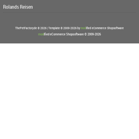
Rolands Reisen
ThePetFactory.de © 2026 | Template © 2009-2026 by
mod
ified eCommerce Shopsoftware
mod
ified eCommerce Shopsoftware © 2009-2026