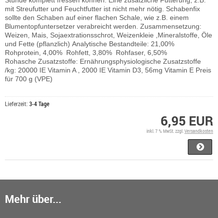
Stunde komplett fressen können. Eine zusätzliche Fütterung, z.B.
mit Streufutter und Feuchtfutter ist nicht mehr nötig. Schabenfix
sollte den Schaben auf einer flachen Schale, wie z.B. einem
Blumentopfuntersetzer verabreicht werden. Zusammensetzung:
Weizen, Mais, Sojaextrationsschrot, Weizenkleie ,Mineralstoffe, Öle
und Fette (pflanzlich) Analytische Bestandteile: 21,00%
Rohprotein, 4,00% Rohfett, 3,80% Rohfaser, 6,50%
Rohasche Zusatzstoffe: Ernährungsphysiologische Zusatzstoffe
/kg: 20000 IE Vitamin A , 2000 IE Vitamin D3, 56mg Vitamin E Preis
für 700 g (VPE)
Lieferzeit:
3-4 Tage
6,95 EUR
inkl. 7 % MwSt. zzgl.
Versandkosten
Mehr über...