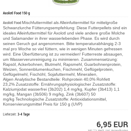
Axolotl Food 150 g
Axolotl Food
Mischfuttermittel als Alleinfuttermittel für mittelgroße
Schwanzlurche
Fütterungsempfehlung: Diese Futterpellets sind ein
ideales Alleinfuttermittel für Axolotl und viele andere große Molche
und Salamander in ihrer wasserlebenden Phase. Es wird durch
seinen Geruch gut angenommen. Bitte temperaturabhängig 2-3
mal pro Woche so viel füttern, wie in wenigen Minuten gefressen
wird. Eine Überfütterung ist zu vermeiden! Futterreste absaugen,
um Wasserverunreinigung zu minimieren.
Zusammensetzung:
Rapsöl, Ackerbohnen, Blutmehl, Rapsmehl, Guarbohnenprotein,
Weizen, Sonnenblumenkuchen, Fischmehl,
Geflügelprotein,
Geflügelmehl, Fischöhl, Sojafuttermehl, Mineralien,
Algen
Analytische Bestandteile: Rohprotein 40,0% Rohfett
23,2%
Zusatzstoffe: Ernährungsphysiologischer Zusatzstoffe:
Kalziumjodat wasserfrei (3b202) 1,4 mg/kg, Kupfer (3b413) 1,1
mg/kg, Mangan (3b506) 9 mg/kg, Zink (3b607) 50
mg/kg
Technologische Zusatzstoffe: Antioxidationsmittel,
Konservierungsmittel
Preis für 150 g (UVP)
Lieferzeit:
3-4 Tage
6,95 EUR
inkl. 7 % MwSt. zzgl.
Versandkosten