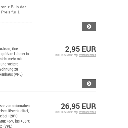
ren z.B. in der
Preis für 1
2,95 EUR
achsen, ihre
 größere Häuser in
inkl. 19 % MwSt. zzgl.
Versandkosten
nicht mehr mit
 und weitere
e Wohnung zu
ckenhaus (VPE)
26,95 EUR
asse zur naturnahen
sen lösemittelfrei,
inkl. 19 % MwSt. zzgl.
Versandkosten
de bei +20°C
atur: +5°C bis +35°C
kg (VPE)