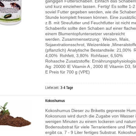
gängigen Futterschaben. Einfach das Schabenf
und kurz einziehen lassen. Fertig! Es sollte 1
soviel Futter gegeben werden, wie die Schaben
Stunde komplett fressen können. Eine zusätzli
z.B. mit Streufutter und Feuchtfutter ist nicht m
Schabenfix sollte den Schaben auf einer flache
einem Blumentopfuntersetzer verabreicht
werden. Zusammensetzung: Weizen, Mais,
Sojaextrationsschrot, Weizenkleie ,Mineralstoff
(pflanzlich) Analytische Bestandteile: 21,00% 
4,00% Rohfett, 3,80% Rohfaser, 6,50%
Rohasche Zusatzstoffe: Ernährungsphysiologis
/kg: 20000 IE Vitamin A , 2000 IE Vitamin D3, 
E Preis für 700 g (VPE)
Lieferzeit:
3-4 Tage
Kokoshumus
Kokoshumus Dieser zu Briketts gepresste Hum
Kokosnuss wird durch die Zugabe von Wasser 
wenigen Minuten zu einem lockeren und natur
Bodensubstrat für viele Terrarientiere und Pflan
ergibt ca. 7 - 9 Liter fertiges Substrat. Kokos