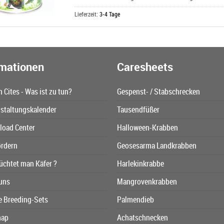
Lieferzeit:
3-4 Tage
rmationen
Caresheets
n Cites - Was ist zu tun?
Gespenst- / Stabschrecken
staltungskalender
Tausendfüßer
oad Center
Halloween-Krabben
ördern
Geosesarma Landkrabben
üchtet man Käfer ?
Harlekinkrabbe
uns
Mangrovenkrabben
e Breeding-Sets
Palmendieb
map
Achatschnecken