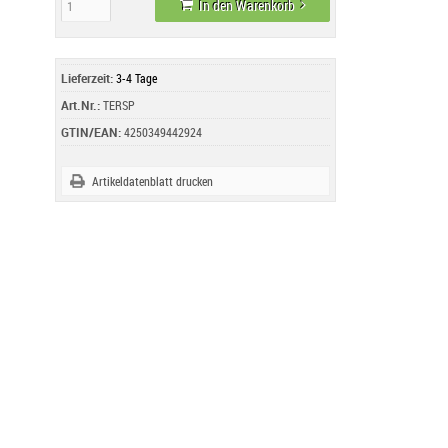
In den Warenkorb
Lieferzeit:
3-4 Tage
Art.Nr.:
TERSP
GTIN/EAN:
4250349442924
Artikeldatenblatt drucken