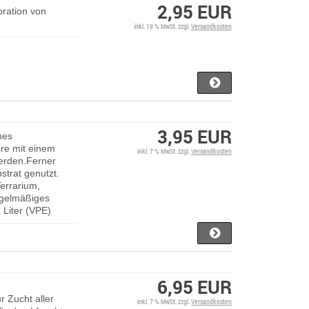
2,95 EUR
ration von
inkl. 19 % MwSt. zzgl.
Versandkosten
3,95 EUR
hes
ere mit einem
inkl. 7 % MwSt. zzgl.
Versandkosten
werden.Ferner
strat genutzt.
errarium,
egelmäßiges
 Liter (VPE)
6,95 EUR
 Zucht aller
inkl. 7 % MwSt. zzgl.
Versandkosten