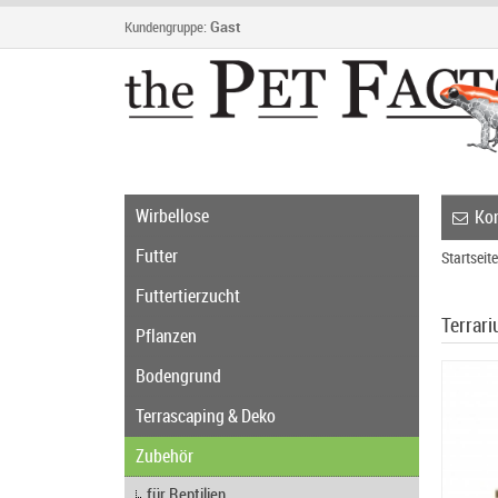
Kundengruppe:
Gast
Wirbellose
Kon
Futter
Startseite
Futtertierzucht
Terrari
Pflanzen
Bodengrund
Terrascaping & Deko
Zubehör
für Reptilien