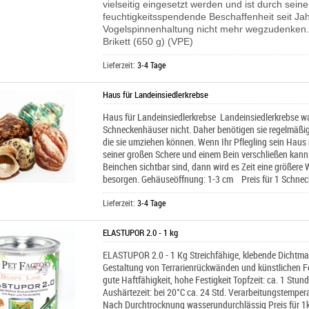
vielseitig eingesetzt werden und ist durch seine
feuchtigkeitsspendende Beschaffenheit seit Jah
Vogelspinnenhaltung nicht mehr wegzudenken. 
Brikett (650 g) (VPE)
Lieferzeit:
3-4 Tage
Haus für Landeinsiedlerkrebse
Haus für Landeinsiedlerkrebse Landeinsiedlerkrebse w
Schneckenhäuser nicht. Daher benötigen sie regelmäßig
die sie umziehen können. Wenn Ihr Pflegling sein Haus 
seiner großen Schere und einem Bein verschließen kann
Beinchen sichtbar sind, dann wird es Zeit eine größer
besorgen. Gehäuseöffnung: 1-3 cm Preis für 1 Schne
Lieferzeit:
3-4 Tage
ELASTUPOR 2.0 - 1 kg
ELASTUPOR 2.0 - 1 Kg Streichfähige, klebende Dichtm
Gestaltung von Terrarienrückwänden und künstlichen Fel
gute Haftfähigkeit, hohe Festigkeit Topfzeit: ca. 1 Stun
Aushärtezeit: bei 20°C ca. 24 Std. Verarbeitungstemper
Nach Durchtrocknung wasserundurchlässig Preis für 1