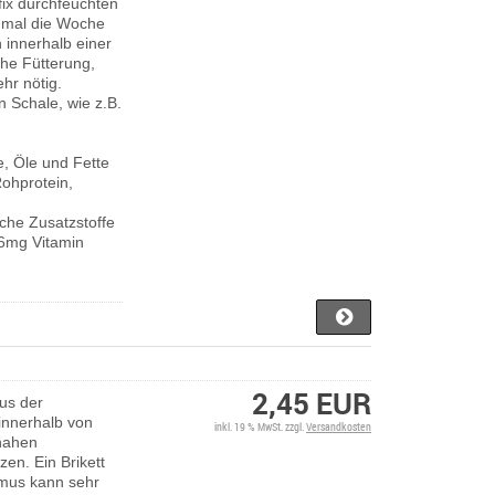
ix durchfeuchten
-2 mal die Woche
 innerhalb einer
che Fütterung,
ehr nötig.
n Schale, wie z.B.
e, Öle und Fette
Rohprotein,
che Zusatzstoffe
56mg Vitamin
2,45 EUR
us der
innerhalb von
inkl. 19 % MwSt. zzgl.
Versandkosten
nahen
zen. Ein Brikett
humus kann sehr