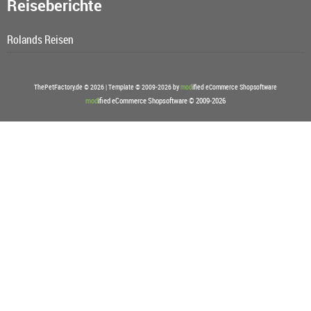
Reiseberichte
Rolands Reisen
ThePetFactory.de © 2026 | Template © 2009-2026 by
mod
ified eCommerce Shopsoftware
mod
ified eCommerce Shopsoftware © 2009-2026