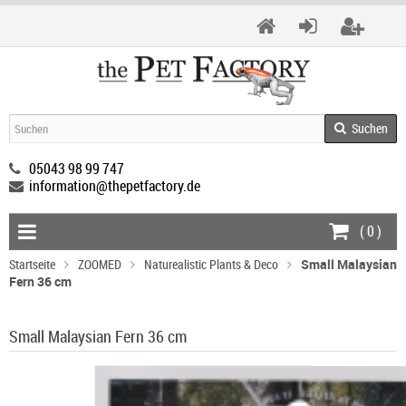
Suchen
05043 98 99 747
information@thepetfactory.de
(
0
)
Startseite
ZOOMED
Naturealistic Plants & Deco
Small Malaysian
Fern 36 cm
Small Malaysian Fern 36 cm