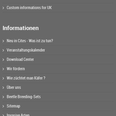
Custom informations for UK
Informationen
Neu in Cites - Was ist zu tun?
Veranstaltungskalender
Download Center
Wir fördern
Wie züchtet man Käfer ?
Über uns
Beetle Breeding-Sets
Sitemap
Invasive Arten