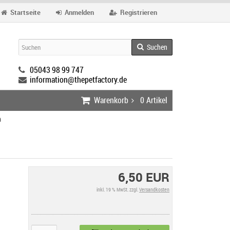
Startseite
Anmelden
Registrieren
Suchen
05043 98 99 747
information@thepetfactory.de
Warenkorb
0
Artikel
m
6,50 EUR
inkl. 19 % MwSt. zzgl.
Versandkosten