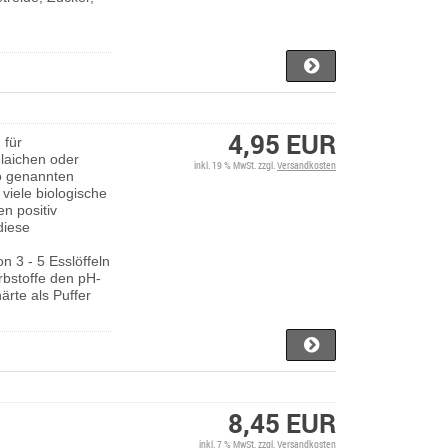
4,95 EUR
 für
laichen oder
inkl. 19 % MwSt. zzgl.
Versandkosten
so genannten
viele biologische
n positiv
diese
n 3 - 5 Esslöffeln
rbstoffe den pH-
rte als Puffer
8,45 EUR
inkl. 7 % MwSt. zzgl.
Versandkosten