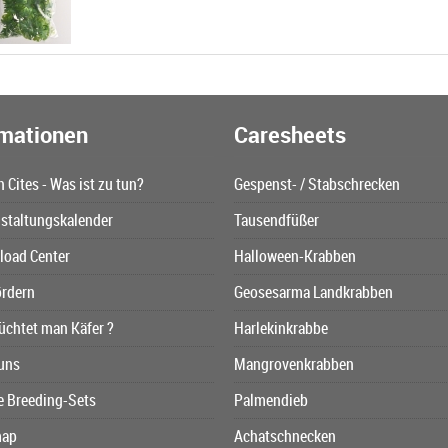
rmationen
Caresheets
n Cites - Was ist zu tun?
Gespenst- / Stabschrecken
staltungskalender
Tausendfüßer
oad Center
Halloween-Krabben
ördern
Geosesarma Landkrabben
üchtet man Käfer ?
Harlekinkrabbe
uns
Mangrovenkrabben
e Breeding-Sets
Palmendieb
map
Achatschnecken