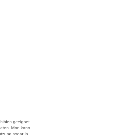
phibien geeignet.
bieten. Man kann
tzung sogar in