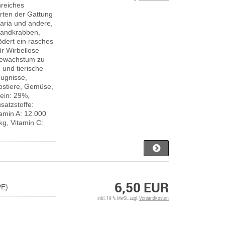
reiches
Arten der Gattung
laria und andere,
 Landkrabben,
ödert ein rasches
r Wirbellose
usewachstum zu
 und tierische
ugnisse,
bstiere, Gemüse,
tein: 29%,
satzstoffe:
tamin A: 12.000
kg, Vitamin C:
6,50 EUR
PE)
inkl. 19 % MwSt. zzgl.
Versandkosten