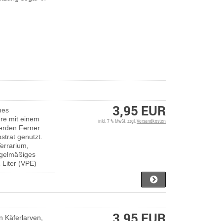
3,95 EUR
hes
ere mit einem
inkl. 7 % MwSt. zzgl.
Versandkosten
werden.Ferner
strat genutzt.
errarium,
egelmäßiges
 Liter (VPE)
3,95 EUR
on Käferlarven,