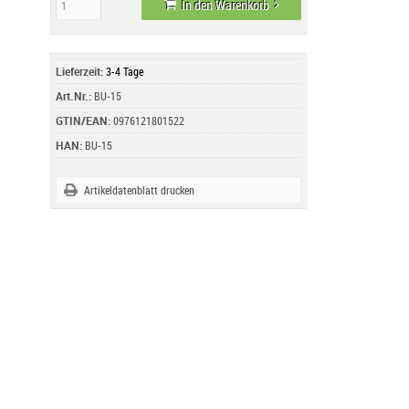
In den Warenkorb
Lieferzeit:
3-4 Tage
Art.Nr.:
BU-15
GTIN/EAN:
0976121801522
HAN:
BU-15
Artikeldatenblatt drucken