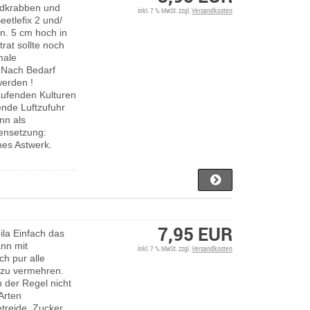
andkrabben und
inkl. 7 % MwSt. zzgl.
Versandkosten
eetlefix 2 und/
in. 5 cm hoch in
rat sollte noch
male
. Nach Bedarf
werden !
aufenden Kulturen
ende Luftzufuhr
nn als
nsetzung:
nes Astwerk.
7,95 EUR
ila Einfach das
ann mit
inkl. 7 % MwSt. zzgl.
Versandkosten
ch pur alle
v zu vermehren.
n der Regel nicht
-Arten
reide, Zucker,