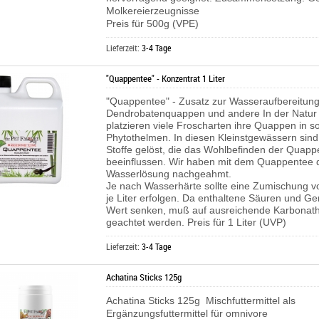
Molkereierzeugnisse
Preis für 500g (VPE)
Lieferzeit:
3-4 Tage
"Quappentee" - Konzentrat 1 Liter
"Quappentee" - Zusatz zur Wasseraufbereitung
Dendrobatenquappen und andere In der Natur 
platzieren viele Froscharten ihre Quappen in 
Phytothelmen. In diesen Kleinstgewässern sind 
Stoffe gelöst, die das Wohlbefinden der Quappe
beeinflussen. Wir haben mit dem Quappentee 
Wasserlösung nachgeahmt.
Je nach Wasserhärte sollte eine Zumischung vo
je Liter erfolgen. Da enthaltene Säuren und Ge
Wert senken, muß auf ausreichende Karbonathä
geachtet werden. Preis für 1 Liter (UVP)
Lieferzeit:
3-4 Tage
Achatina Sticks 125g
Achatina Sticks 125g Mischfuttermittel als
Ergänzungsfuttermittel für omnivore