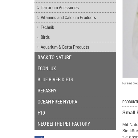
Terrarium Acessories
Vitamins and Calcium Products
Technik
Birds
Aquarium & Betta Products
BACK TO NATURE
ECONLUX
BLUE RIVER DIETS
Für eine grö
REPASHY
OCEAN FREE HYDRA
PRODUKT
F10
Small 
NEU BEI THE PET FACTORY
Mit Natu
Sie kön
sie abs