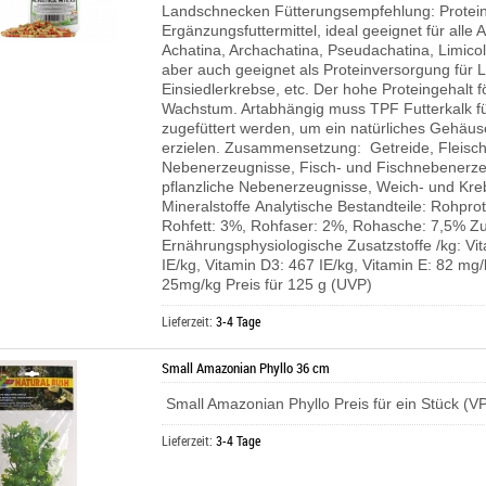
Landschnecken Fütterungsempfehlung: Protein
Ergänzungsfuttermittel, ideal geeignet für alle 
Achatina, Archachatina, Pseudachatina, Limico
aber auch geeignet als Proteinversorgung für
Einsiedlerkrebse, etc. Der hohe Proteingehalt f
Wachstum. Artabhängig muss TPF Futterkalk fü
zugefüttert werden, um ein natürliches Gehä
erzielen. Zusammensetzung: Getreide, Fleisch
Nebenerzeugnisse, Fisch- und Fischnebenerze
pflanzliche Nebenerzeugnisse, Weich- und Kre
Mineralstoffe Analytische Bestandteile: Rohpro
Rohfett: 3%, Rohfaser: 2%, Rohasche: 7,5% Zu
Ernährungsphysiologische Zusatzstoffe /kg: Vi
IE/kg, Vitamin D3: 467 IE/kg, Vitamin E: 82 mg/
25mg/kg Preis für 125 g (UVP)
Lieferzeit:
3-4 Tage
Small Amazonian Phyllo 36 cm
Small Amazonian Phyllo Preis für ein Stück (V
Lieferzeit:
3-4 Tage