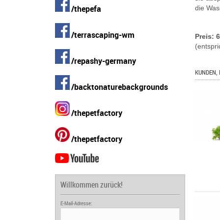
/thepefa
die Was
/terrascaping-wm
Preis: 
(entspri
/repashy-germany
KUNDEN, 
/backtonaturebackgrounds
/thepetfactory
/thepetfactory
Willkommen zurück!
E-Mail-Adresse: