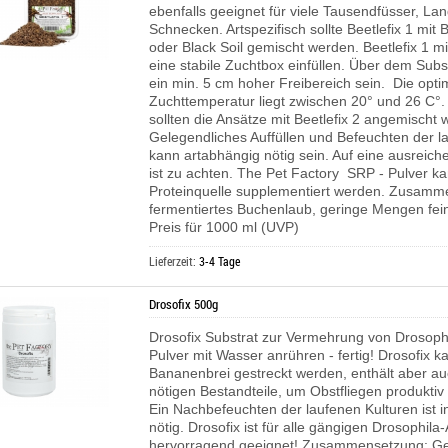
ebenfalls geeignet für viele Tausendfüsser, L
Schnecken. Artspezifisch sollte Beetlefix 1 mit B
oder Black Soil gemischt werden. Beetlefix 1 m
eine stabile Zuchtbox einfüllen. Über dem Subst
ein min. 5 cm hoher Freibereich sein. Die opti
Zuchttemperatur liegt zwischen 20° und 26 C°
sollten die Ansätze mit Beetlefix 2 angemischt 
Gelegendliches Auffüllen und Befeuchten der l
kann artabhängig nötig sein. Auf eine ausreich
ist zu achten.
The Pet Factory SRP - Pulver ka
Proteinquelle supplementiert werden.
Zusamme
fermentiertes Buchenlaub, geringe Mengen fei
Preis für 1000 ml (UVP)
Lieferzeit:
3-4 Tage
Drosofix 500g
Drosofix Substrat zur Vermehrung von Drosoph
Pulver mit Wasser anrühren - fertig! Drosofix k
Bananenbrei gestreckt werden, enthält aber au
nötigen Bestandteile, um Obstfliegen produkti
Ein Nachbefeuchten der laufenen Kulturen ist i
nötig. Drosofix ist für alle gängigen Drosophila
hervorragend geeignet! Zusammensetzung: Get