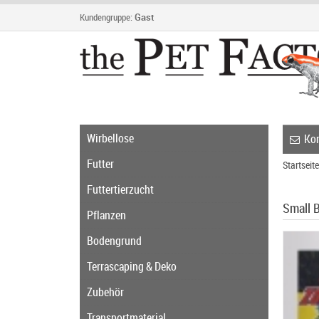
Kundengruppe:
Gast
Wirbellose
Kon
Futter
Startseite
Futtertierzucht
Small 
Pflanzen
Bodengrund
Terrascaping & Deko
Zubehör
Transportmaterial