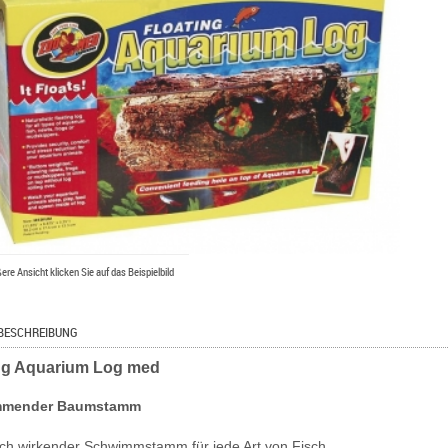
ßere Ansicht klicken Sie auf das Beispielbild
BESCHREIBUNG
ng Aquarium Log med
mmender Baumstamm
lich wirkender Schwimmstamm für jede Art von Fisch