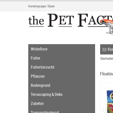
Kundengruppe:
Gast
Wirbellose
Kon
Futter
Startseite
Futtertierzucht
Floati
Pflanzen
Bodengrund
Terrascaping & Deko
Zubehör
Transportmaterial