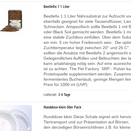
Beetlefix 1 1 Liter
Beetlefix 1 1 Liter Nährsubstrat zur Aufzucht v
ebenfalls geeignet für viele Tausendfüsser, L
Schnecken. Artspezifisch sollte Beetlefix 1 mit B
oder Black Soil gemischt werden. Beetlefix 1 m
eine stabile Zuchtbox einfüllen. Über dem Subst
ein min. 5 cm hoher Freibereich sein. Die opti
Zuchttemperatur liegt zwischen 20° und 26 C°
sollten die Ansätze mit Beetlefix 2 angemischt 
Gelegendliches Auffüllen und Befeuchten der l
kann artabhängig nötig sein. Auf eine ausreich
ist zu achten.
The Pet Factory SRP - Pulver ka
Proteinquelle supplementiert werden.
Zusamme
fermentiertes Buchenlaub, geringe Mengen fei
Preis für 1000 ml (UVP)
Lieferzeit:
3-4 Tage
Runddose klein 50er Pack
Runddose klein Diese Schale eignet sich herv
Tiertransport und zur Präsentation auf Börsen.
den derzeitigen Börsenrichtlinien z.B. für klein