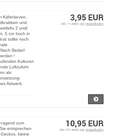
3,95 EUR
on Käferlarven,
andkrabben und
inkl. 7 % MwSt. zzgl.
Versandkosten
eetlefix 2 und/
in. 5 cm hoch in
rat sollte noch
male
. Nach Bedarf
werden !
aufenden Kulturen
ende Luftzufuhr
nn als
nsetzung:
nes Astwerk.
10,95 EUR
orragend zum
 Sie entsprechen
inkl. 19 % MwSt. zzgl.
Versandkosten
e Geckos, kleine