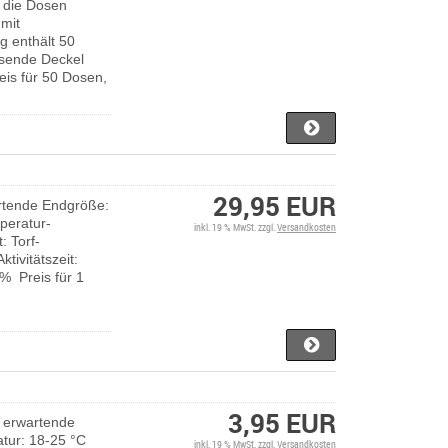
s die Dosen
 mit
g enthält 50
ssende Deckel
eis für 50 Dosen,
29,95 EUR
rtende Endgröße:
peratur-
inkl. 19 % MwSt. zzgl.
Versandkosten
: Torf-
tivitätszeit:
0% Preis für 1
3,95 EUR
 erwartende
tur: 18-25 °C
inkl. 19 % MwSt. zzgl.
Versandkosten