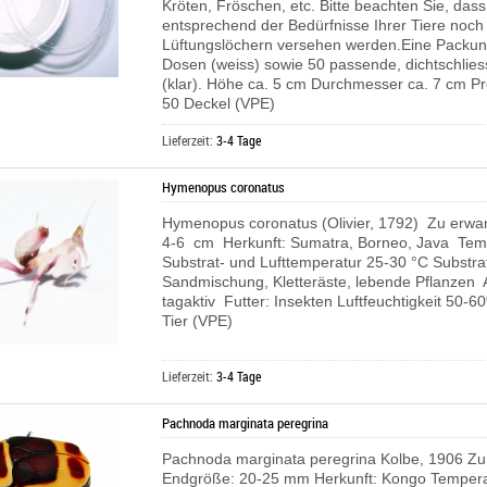
Kröten, Fröschen, etc. Bitte beachten Sie, das
entsprechend der Bedürfnisse Ihrer Tiere noch
Lüftungslöchern versehen werden.Eine Packun
Dosen (weiss) sowie 50 passende, dichtschlie
(klar). Höhe ca. 5 cm Durchmesser ca. 7 cm Pr
50 Deckel (VPE)
Lieferzeit:
3-4 Tage
Hymenopus coronatus
Hymenopus coronatus (Olivier, 1792) Zu erwa
4-6 cm Herkunft: Sumatra, Borneo, Java Tem
Substrat- und Lufttemperatur 25-30 °C Substrat
Sandmischung, Kletteräste, lebende Pflanzen Ak
tagaktiv Futter: Insekten Luftfeuchtigkeit 50-6
Tier (VPE)
Lieferzeit:
3-4 Tage
Pachnoda marginata peregrina
Pachnoda marginata peregrina Kolbe, 1906 Zu
Endgröße: 20-25 mm Herkunft: Kongo Tempera