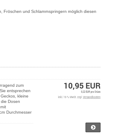
en, Fröschen und Schlammspringern möglich diesen
10,95 EUR
orragend zum
 Sie entsprechen
0,22 EUR pro Stück
e Geckos, kleine
inkl. 19 % MwSt. zzgl.
Versandkosten
s die Dosen
 mit
5 cm Durchmesser