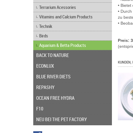
• Biete
Terrarium Acessories
• Durch
Vitamins and Calcium Products
zu best
• Beoba
Technik
Birds
Preis: 
Aquarium & Betta Products
(entspri
BACK TO NATURE
KUNDEN, 
ECONLUX
BLUE RIVER DIETS
REPASHY
OCEAN FREE HYDRA
F10
NEU BEI THE PET FACTORY