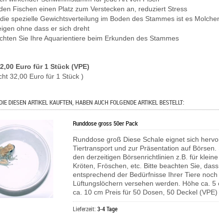
t den Fischen einen Platz zum Verstecken an, reduziert Stress
 die spezielle Gewichtsverteilung im Boden des Stammes ist es Molch
eigen ohne dass er sich dreht
chten Sie Ihre Aquarientiere beim Erkunden des Stammes
32,00 Euro für 1 Stück (VPE)
cht 32,00 Euro für 1 Stück )
DIE DIESEN ARTIKEL KAUFTEN, HABEN AUCH FOLGENDE ARTIKEL BESTELLT:
Runddose gross 50er Pack
Runddose groß Diese Schale eignet sich herv
Tiertransport und zur Präsentation auf Börsen.
den derzeitigen Börsenrichtlinien z.B. für klein
Kröten, Fröschen, etc. Bitte beachten Sie, das
entsprechend der Bedürfnisse Ihrer Tiere noch
Lüftungslöchern versehen werden. Höhe ca. 
ca. 10 cm Preis für 50 Dosen, 50 Deckel (VPE)
Lieferzeit:
3-4 Tage