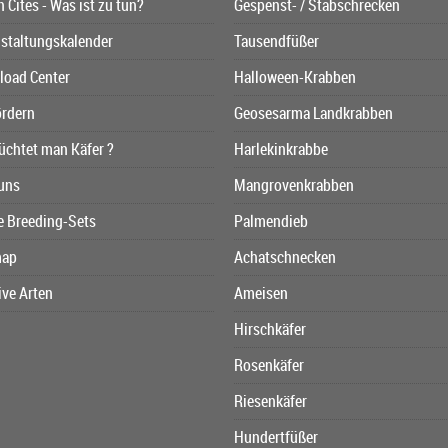
n Cites - Was ist zu tun?
Gespenst- / Stabschrecken
staltungskalender
Tausendfüßer
oad Center
Halloween-Krabben
ördern
Geosesarma Landkrabben
üchtet man Käfer ?
Harlekinkrabbe
uns
Mangrovenkrabben
e Breeding-Sets
Palmendieb
map
Achatschnecken
ive Arten
Ameisen
Hirschkäfer
Rosenkäfer
Riesenkäfer
Hundertfüßer