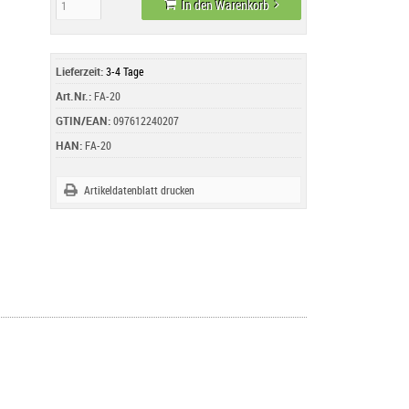
In den Warenkorb
Lieferzeit:
3-4 Tage
Art.Nr.:
FA-20
GTIN/EAN:
097612240207
HAN:
FA-20
Artikeldatenblatt drucken