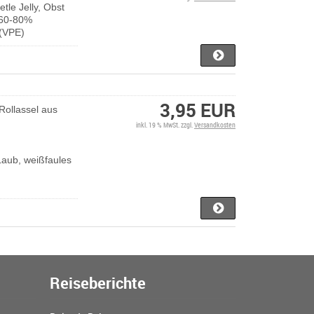
etle Jelly, Obst
: 60-80%
 (VPE)
3,95 EUR
Rollassel aus
inkl. 19 % MwSt. zzgl.
Versandkosten
 Laub, weißfaules
Reiseberichte