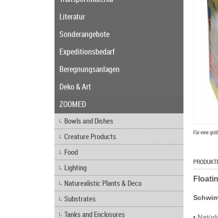
Literatur
Sonderangebote
Expeditionsbedarf
Beregnungsanlagen
Deko & Art
ZOOMED
Bowls and Dishes
Für eine grö
Creature Products
Food
PRODUKT
Lighting
Floati
Naturealistic Plants & Deco
Substrates
Schwi
Tanks and Enclosures
• Natür