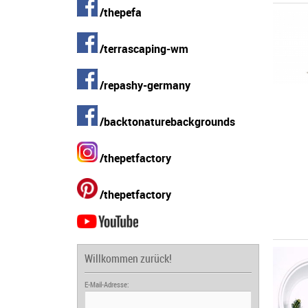
/thepefa
/terrascaping-wm
/repashy-germany
/backtonaturebackgrounds
/thepetfactory
/thepetfactory
Willkommen zurück!
E-Mail-Adresse: