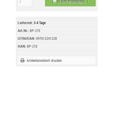
In den Warenkorb
Lieferzeit:
3-4 Tage
Art.Nr.:
BP-21E
GTIN/EAN:
097612241228
HAN:
BP-21E
Artikeldatenblatt drucken