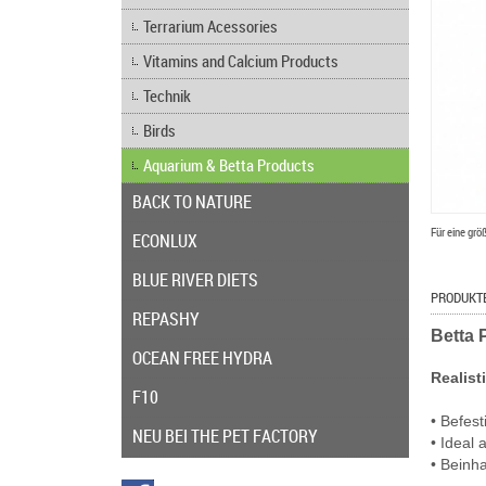
Terrarium Acessories
Vitamins and Calcium Products
Technik
Birds
Aquarium & Betta Products
BACK TO NATURE
Für eine grö
ECONLUX
BLUE RIVER DIETS
PRODUKT
REPASHY
Betta 
OCEAN FREE HYDRA
Realist
F10
• Befes
NEU BEI THE PET FACTORY
• Ideal 
• Beinh