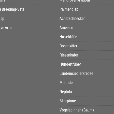
uns
Mangrovenkrabben
e Breeding-Sets
Palmendieb
map
Achatschnecken
ive Arten
Ameisen
Hirschkäfer
Rosenkäfer
Riesenkäfer
Hundertfüßer
Landeinsiedlerkrebse
Mantiden
Nephila
Skorpione
Vogelspinnen (Baum)