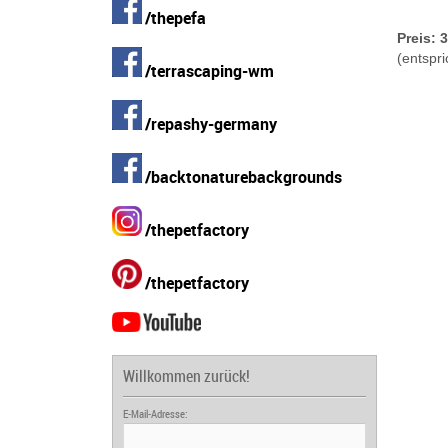
/thepefa
Preis: 
(entspri
/terrascaping-wm
/repashy-germany
/backtonaturebackgrounds
/thepetfactory
/thepetfactory
Willkommen zurück!
E-Mail-Adresse: