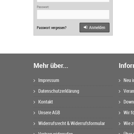
Passwort:
Anmelden
Passwort vergessen?
Mehr über...
Info
Impressum
Neu i
Datenschutzerklärung
Veran
Kontakt
Downl
Unsere AGB
Wir f
Widerrufsrecht & Widerrufsformular
Wie z