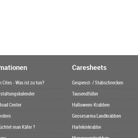
rmationen
Caresheets
n Cites - Was ist zu tun?
Gespenst- / Stabschrecken
staltungskalender
Tausendfüßer
oad Center
Halloween-Krabben
ördern
Geosesarma Landkrabben
üchtet man Käfer ?
Harlekinkrabbe