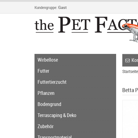
Kundengruppe:
Gast
Wirbellose
Kon
Futter
Startseite
Futtertierzucht
Betta P
Pflanzen
Bodengrund
Terrascaping & Deko
Zubehör
Transportmaterial