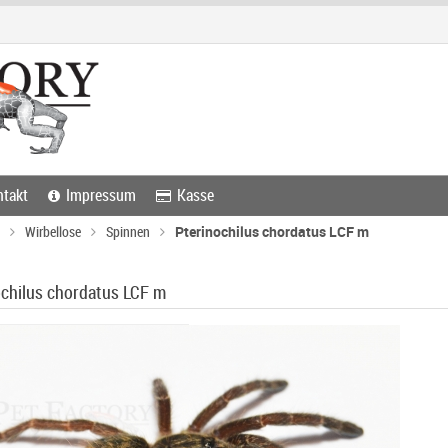
takt
Impressum
Kasse
Wirbellose
Spinnen
Pterinochilus chordatus LCF m
ochilus chordatus LCF m