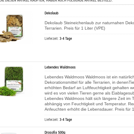
DIE DIESEN ARTIKEL KAUFTEN, HABEN AUCH FOLGENDE ARTIKEL BESTELLT:
Dekolaub
Dekolaub Steineichenlaub zur naturnahen Deko
Terrarien. Preis für 1 Liter (VPE)
Lieferzeit:
3-4 Tage
Lebendes Waldmoos
Lebendes Waldmoos Waldmoos ist ein natürlic
Dekorationsmittel für alle Terrarien, in denenTi
erhöhten Bedarf an Luftfeuchtigkeit gehalten 
wird es von vielen Tieren gerne als Eiablagesub
Lebendes Waldmoos hält sich längere Zeit im T
abhängig von Feuchtigkeit und Temperatur. R
Anfeuchten erhöht die Lebensdauer. Preis für 1
Lieferzeit:
3-4 Tage
Drosofix 500g