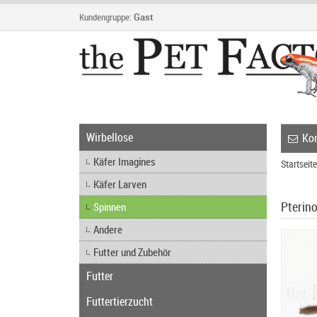
Kundengruppe:
Gast
Wirbellose
Kon
Käfer Imagines
Startseite
Käfer Larven
Pterin
Spinnen
Andere
Futter und Zubehör
Futter
Futtertierzucht