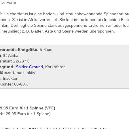
olor Form
chilus chordatus ist eine boden- und strauchbewohnende Spinnenart aus
nnen. Sie ist in Afrika verbreitet. Sie lebt in trockenen bis feuchten 
len. Dort legt die Spinne stark ausgesponnene Erdröhren an oder leb
 herumliegt z. B. Blätter, Äste und Steine werden übersponnen.
wartende Endgröße:
5-6 cm
nft:
Afrika
ratur:
22-28 °C
ngrund:
Spider-Ground
, Korkröhren
tätszeit:
nachtaktiv
r:
Insekten
euchte:
60-80%
29,95 Euro für 1 Spinne (VPE)
cht 29,95 Euro für 1 Spinne)