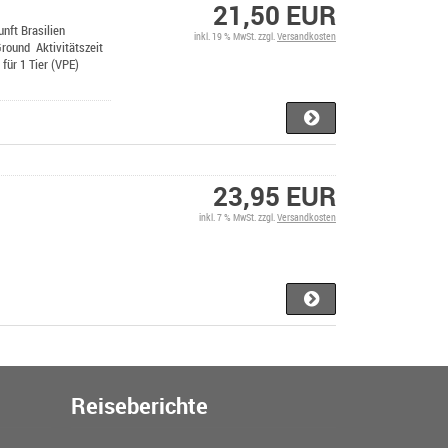
21,50 EUR
nft Brasilien
inkl. 19 % MwSt. zzgl.
Versandkosten
Ground Aktivitätszeit
für 1 Tier (VPE)
23,95 EUR
inkl. 7 % MwSt. zzgl.
Versandkosten
Reiseberichte