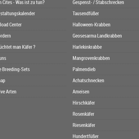
n Cites - Was ist zu tun?
Gespenst- / Stabschrecken
staltungskalender
Tausendfüßer
oad Center
Halloween-Krabben
ördern
Geosesarma Landkrabben
üchtet man Käfer ?
Harlekinkrabbe
uns
Mangrovenkrabben
e Breeding-Sets
Palmendieb
map
Achatschnecken
ive Arten
Ameisen
Hirschkäfer
Rosenkäfer
Riesenkäfer
Hundertfüßer