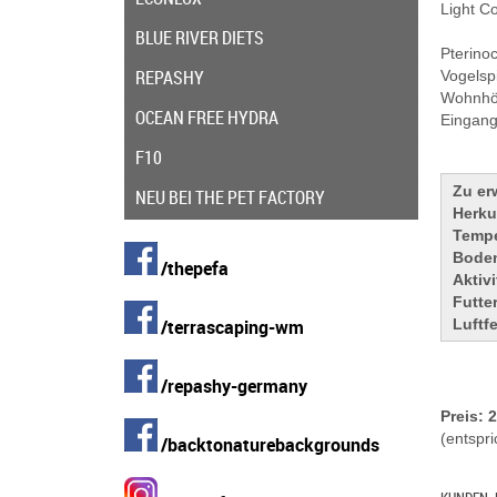
Light C
BLUE RIVER DIETS
Pterino
REPASHY
Vogelspi
Wohnhöh
OCEAN FREE HYDRA
Eingang
F10
Zu er
NEU BEI THE PET FACTORY
Herku
Tempe
Bode
/thepefa
Aktivi
Futte
/terrascaping-wm
Luftf
/repashy-germany
Preis: 
(entspri
/backtonaturebackgrounds