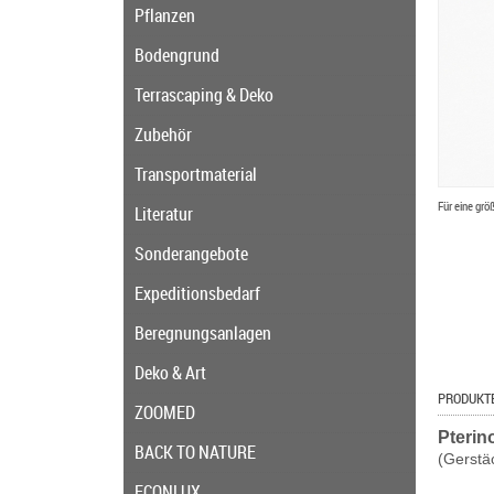
Pflanzen
Bodengrund
Terrascaping & Deko
Zubehör
Transportmaterial
Für eine grö
Literatur
Sonderangebote
Expeditionsbedarf
Beregnungsanlagen
Deko & Art
PRODUKT
ZOOMED
Pterin
BACK TO NATURE
(Gerstä
ECONLUX