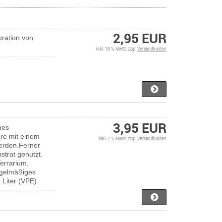
2,95 EUR
ration von
inkl. 19 % MwSt. zzgl.
Versandkosten
3,95 EUR
hes
ere mit einem
inkl. 7 % MwSt. zzgl.
Versandkosten
werden.Ferner
strat genutzt.
errarium,
egelmäßiges
 Liter (VPE)