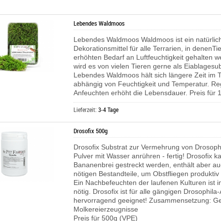
Lebendes Waldmoos
Lebendes Waldmoos Waldmoos ist ein natürlic
Dekorationsmittel für alle Terrarien, in denenTi
erhöhten Bedarf an Luftfeuchtigkeit gehalten 
wird es von vielen Tieren gerne als Eiablagesub
Lebendes Waldmoos hält sich längere Zeit im T
abhängig von Feuchtigkeit und Temperatur. R
Anfeuchten erhöht die Lebensdauer. Preis für 1
Lieferzeit:
3-4 Tage
Drosofix 500g
Drosofix Substrat zur Vermehrung von Drosoph
Pulver mit Wasser anrühren - fertig! Drosofix k
Bananenbrei gestreckt werden, enthält aber au
nötigen Bestandteile, um Obstfliegen produkti
Ein Nachbefeuchten der laufenen Kulturen ist i
nötig. Drosofix ist für alle gängigen Drosophila
hervorragend geeignet! Zusammensetzung: Get
Molkereierzeugnisse
Preis für 500g (VPE)