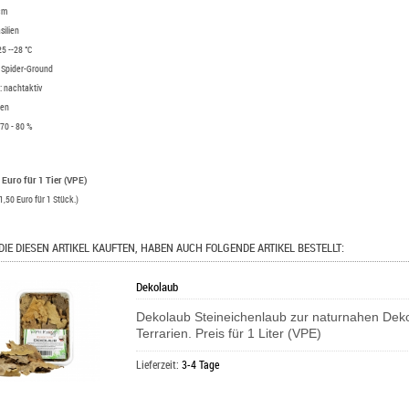
 cm
silien
5 --28 °C
 Spider-Ground
t: nachtaktiv
ten
 70 - 80 %
 Euro für 1 Tier (VPE)
1,50 Euro für 1 Stück.)
DIE DIESEN ARTIKEL KAUFTEN, HABEN AUCH FOLGENDE ARTIKEL BESTELLT:
Dekolaub
Dekolaub Steineichenlaub zur naturnahen Deko
Terrarien. Preis für 1 Liter (VPE)
Lieferzeit:
3-4 Tage