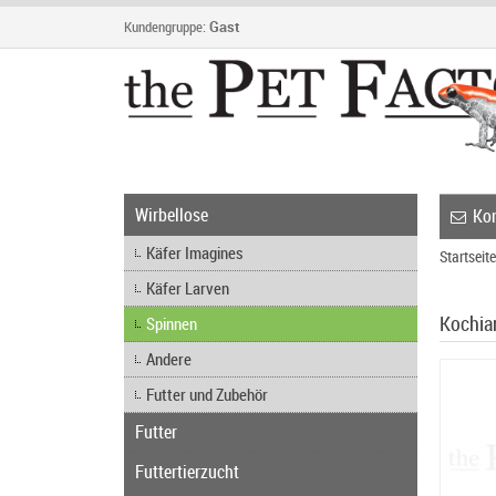
Kundengruppe:
Gast
Wirbellose
Kon
Käfer Imagines
Startseite
Käfer Larven
Kochia
Spinnen
Andere
Futter und Zubehör
Futter
Futtertierzucht