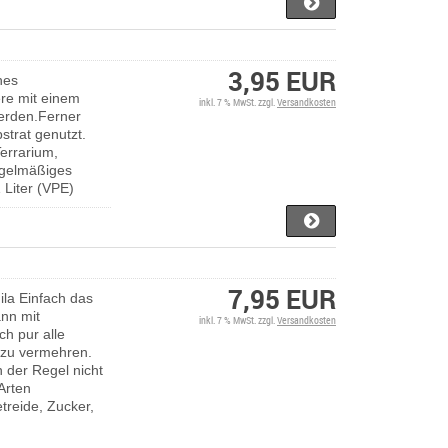
3,95 EUR
hes
ere mit einem
inkl. 7 % MwSt. zzgl.
Versandkosten
werden.Ferner
strat genutzt.
errarium,
egelmäßiges
 Liter (VPE)
7,95 EUR
ila Einfach das
ann mit
inkl. 7 % MwSt. zzgl.
Versandkosten
ch pur alle
v zu vermehren.
n der Regel nicht
-Arten
reide, Zucker,