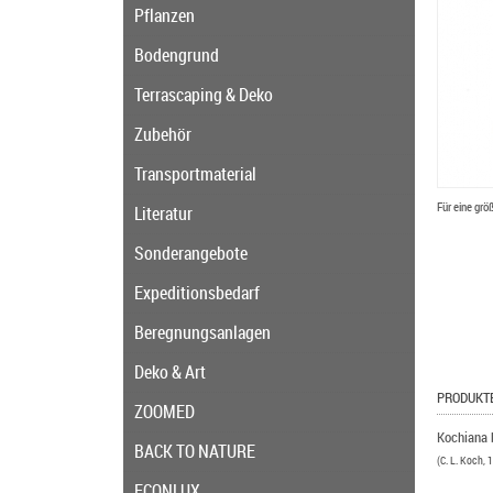
Pflanzen
Bodengrund
Terrascaping & Deko
Zubehör
Transportmaterial
Für eine grö
Literatur
Sonderangebote
Expeditionsbedarf
Beregnungsanlagen
Deko & Art
PRODUKT
ZOOMED
Kochiana 
BACK TO NATURE
(C. L. Koch, 
ECONLUX