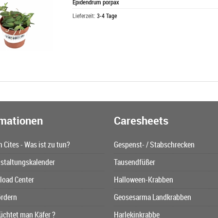
Epidendrum porpax
Lieferzeit:
3-4 Tage
rmationen
Caresheets
n Cites - Was ist zu tun?
Gespenst- / Stabschrecken
staltungskalender
Tausendfüßer
oad Center
Halloween-Krabben
ördern
Geosesarma Landkrabben
üchtet man Käfer ?
Harlekinkrabbe