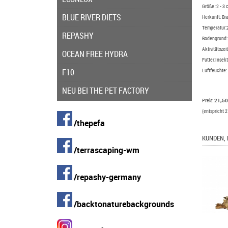
Größe :2 - 3
BLUE RIVER DIETS
Herkunft: Bra
Temperatur:2
REPASHY
Bodengrund:
Aktivitätszei
OCEAN FREE HYDRA
Futter:Insek
F10
Luftfeuchte:
NEU BEI THE PET FACTORY
Preis:
21,50
(entspricht 2
/thepefa
KUNDEN, 
/terrascaping-wm
/repashy-germany
/backtonaturebackgrounds