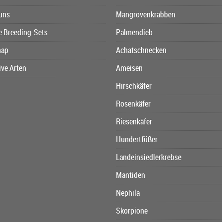
uns
Mangrovenkrabben
e Breeding-Sets
Palmendieb
map
Achatschnecken
ive Arten
Ameisen
Hirschkäfer
Rosenkäfer
Riesenkäfer
Hundertfüßer
Landeinsiedlerkrebse
Mantiden
Nephila
Skorpione