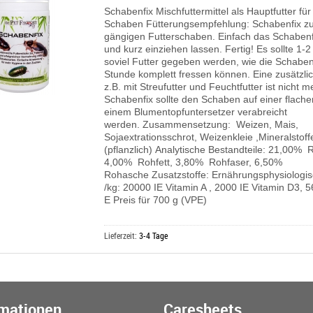
Schabenfix Mischfuttermittel als Hauptfutter für
Schaben Fütterungsempfehlung: Schabenfix zur
gängigen Futterschaben. Einfach das Schabenf
und kurz einziehen lassen. Fertig! Es sollte 1
soviel Futter gegeben werden, wie die Schaben
Stunde komplett fressen können. Eine zusätzli
z.B. mit Streufutter und Feuchtfutter ist nicht m
Schabenfix sollte den Schaben auf einer flache
einem Blumentopfuntersetzer verabreicht
werden. Zusammensetzung: Weizen, Mais,
Sojaextrationsschrot, Weizenkleie ,Mineralstoff
(pflanzlich) Analytische Bestandteile: 21,00% 
4,00% Rohfett, 3,80% Rohfaser, 6,50%
Rohasche Zusatzstoffe: Ernährungsphysiologis
/kg: 20000 IE Vitamin A , 2000 IE Vitamin D3, 
E Preis für 700 g (VPE)
Lieferzeit:
3-4 Tage
rmationen
Caresheets