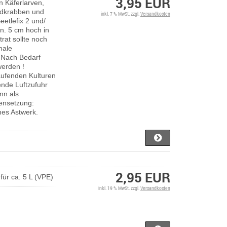
3,95 EUR
on Käferlarven,
andkrabben und
inkl. 7 % MwSt. zzgl.
Versandkosten
eetlefix 2 und/
in. 5 cm hoch in
rat sollte noch
male
. Nach Bedarf
werden !
aufenden Kulturen
ende Luftzufuhr
nn als
nsetzung:
nes Astwerk.
2,95 EUR
für ca. 5 L (VPE)
inkl. 19 % MwSt. zzgl.
Versandkosten