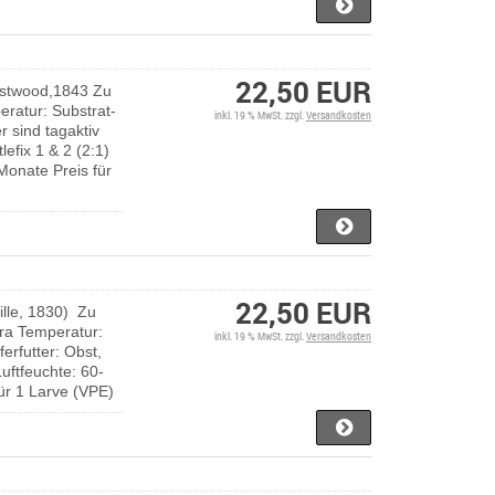
22,50 EUR
estwood,1843 Zu
ratur: Substrat-
inkl. 19 % MwSt. zzgl.
Versandkosten
r sind tagaktiv
lefix 1 & 2 (2:1)
Monate Preis für
22,50 EUR
lle, 1830) Zu
ra Temperatur:
inkl. 19 % MwSt. zzgl.
Versandkosten
ferfutter: Obst,
Luftfeuchte: 60-
ür 1 Larve (VPE)