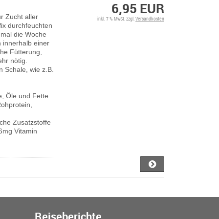
6,95 EUR
 Zucht aller
inkl. 7 % MwSt. zzgl.
Versandkosten
ix durchfeuchten
-2 mal die Woche
 innerhalb einer
che Fütterung,
ehr nötig.
n Schale, wie z.B.
e, Öle und Fette
Rohprotein,
che Zusatzstoffe
56mg Vitamin
Reiseberichte