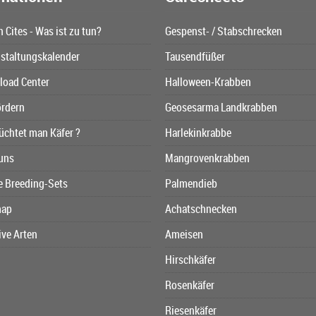
n Cites - Was ist zu tun?
Gespenst- / Stabschrecken
staltungskalender
Tausendfüßer
oad Center
Halloween-Krabben
ördern
Geosesarma Landkrabben
üchtet man Käfer ?
Harlekinkrabbe
uns
Mangrovenkrabben
e Breeding-Sets
Palmendieb
map
Achatschnecken
ive Arten
Ameisen
Hirschkäfer
Rosenkäfer
Riesenkäfer