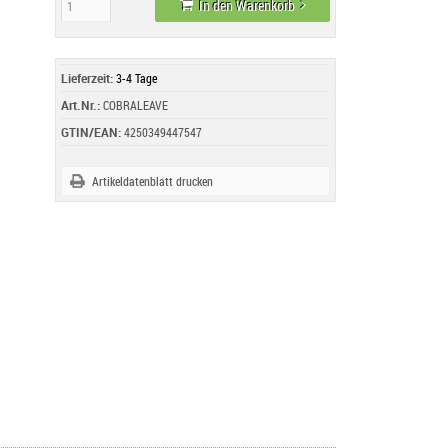
In den Warenkorb
Lieferzeit:
3-4 Tage
Art.Nr.:
COBRALEAVE
GTIN/EAN:
4250349447547
Artikeldatenblatt drucken