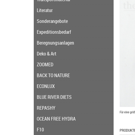
Literatur
Sonderangebote
Expeditionsbedarf
Beregnungsanlagen
Deko & Art
ZOOMED
BACK TO NATURE
ECONLUX
BLUE RIVER DIETS
REPASHY
Für eine grö
OCEAN FREE HYDRA
F10
PRODUKT