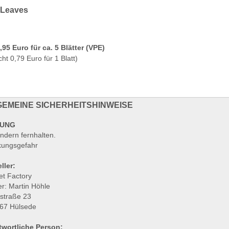
 Leaves
3,95 Euro für ca. 5 Blätter (VPE)
cht 0,79 Euro für 1 Blatt)
EMEINE SICHERHEITSHINWEISE
UNG
ndern fernhalten.
ckungsgefahr
ller:
et Factory
r: Martin Höhle
lstraße 23
67 Hülsede
twortliche Person: