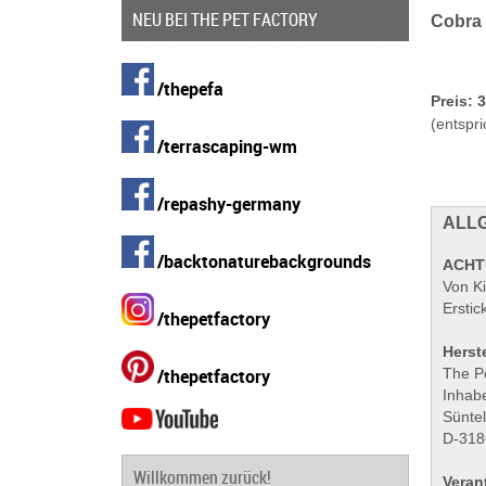
NEU BEI THE PET FACTORY
Cobra
/thepefa
Preis: 
(entspri
/terrascaping-wm
/repashy-germany
ALLG
/backtonaturebackgrounds
ACHT
Von Ki
Ersti
/thepetfactory
Herste
/thepetfactory
The P
Inhabe
Sünte
D-318
Willkommen zurück!
Veran