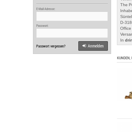
The P
E-Mail-Adresse:
Inhabe
Sünte
D-318
Passwort:
Office
Versa
In
dri
Anmelden
Passwort vergessen?
KUNDEN, 