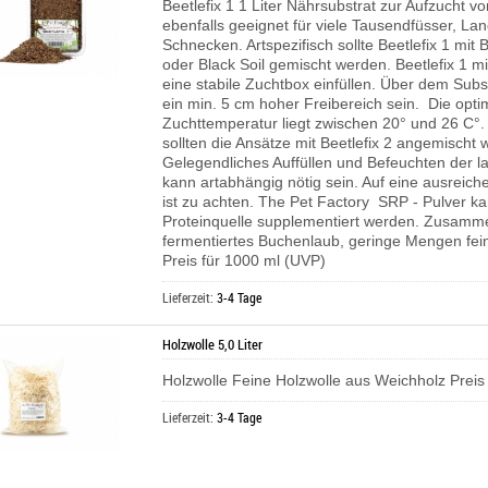
Beetlefix 1 1 Liter Nährsubstrat zur Aufzucht v
ebenfalls geeignet für viele Tausendfüsser, L
Schnecken. Artspezifisch sollte Beetlefix 1 mit B
oder Black Soil gemischt werden. Beetlefix 1 m
eine stabile Zuchtbox einfüllen. Über dem Subst
ein min. 5 cm hoher Freibereich sein. Die opti
Zuchttemperatur liegt zwischen 20° und 26 C°
sollten die Ansätze mit Beetlefix 2 angemischt 
Gelegendliches Auffüllen und Befeuchten der l
kann artabhängig nötig sein. Auf eine ausreich
ist zu achten.
The Pet Factory SRP - Pulver ka
Proteinquelle supplementiert werden.
Zusamme
fermentiertes Buchenlaub, geringe Mengen fei
Preis für 1000 ml (UVP)
Lieferzeit:
3-4 Tage
Holzwolle 5,0 Liter
Holzwolle Feine Holzwolle aus Weichholz Preis 
Lieferzeit:
3-4 Tage