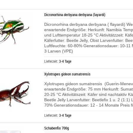
Dicronorhina derbyana derbyana (layardi)
Dicronorhina derbyana derbyana ( flayardi) W
erwartende Endgröße: Herkunft: Namibia Tempe
und Lufttemperatur 18-25 °C Aktivitätzzeit: Käfe
Käferfutter: Beetle Jelly, Obst Larvenfutter: Beet
Luftfeuchte: 60-80% Generationsdauer: 10-11 
3 Larven (VPE)
Lieferzeit:
3-4 Tage
Xylotrupes gideon sumatrensis
Xylotrupes gideon sumatrensis (Guerin-Menevi
erwartende Endgröße: 75 mm Herkunft: Sumat
20-25 °C Aktivitätszeit: Käfer sind nachtaktiv Kä
Beetle Jelly Larvenfutter: Beetlefix 1 u. 2 (1:1) 
70% Generationsdauer: 12 - 14 Monate Preis f
Lieferzeit:
3-4 Tage
Schabenfix 700g