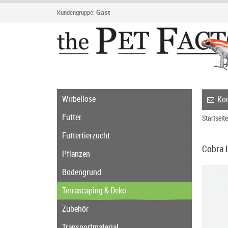
Kundengruppe:
Gast
Wirbellose
Kon
Futter
Startseite
Futtertierzucht
Cobra 
Pflanzen
Bodengrund
Terrascaping & Deko
Zubehör
Transportmaterial