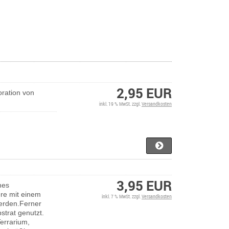
2,95 EUR
ration von
inkl. 19 % MwSt. zzgl.
Versandkosten
3,95 EUR
hes
ere mit einem
inkl. 7 % MwSt. zzgl.
Versandkosten
werden.Ferner
strat genutzt.
errarium,