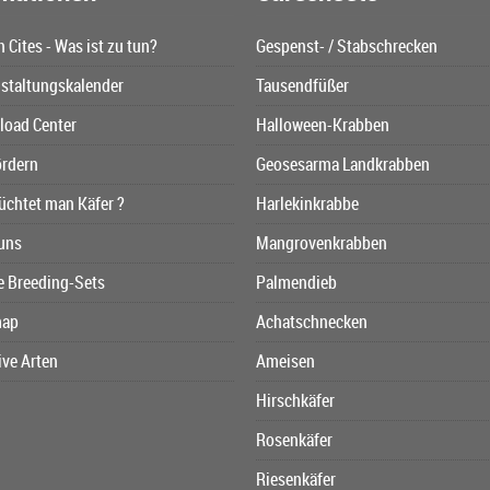
n Cites - Was ist zu tun?
Gespenst- / Stabschrecken
staltungskalender
Tausendfüßer
oad Center
Halloween-Krabben
ördern
Geosesarma Landkrabben
üchtet man Käfer ?
Harlekinkrabbe
uns
Mangrovenkrabben
e Breeding-Sets
Palmendieb
map
Achatschnecken
ive Arten
Ameisen
Hirschkäfer
Rosenkäfer
Riesenkäfer