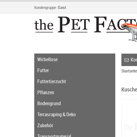
Kundengruppe:
Gast
Wirbellose
Kon
Futter
Startseite
Futtertierzucht
Kusche
Pflanzen
Bodengrund
Terrascaping & Deko
Zubehör
Transportmaterial