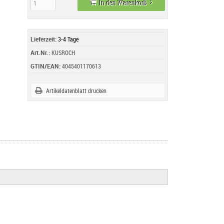
In den Warenkorb
Lieferzeit:
3-4 Tage
Art.Nr.:
KUSROCH
GTIN/EAN:
4045401170613
Artikeldatenblatt drucken