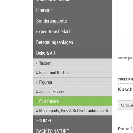
Literatur
Sonderangebote
Expeditionsbedarf
Beregnungsanlagen
Deko & Art
Für eine grö
Tassen
Bilder und Karten
PRODUKT
Figuren
Kusch
Japan - Figuren
Plüschtiere
Größe
Mousepads, Pins & Kühlschrankmagnete
ZOOMED
Preis: 
BACK TO NATURE