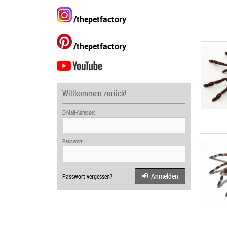
/thepetfactory
/thepetfactory
Willkommen zurück!
E-Mail-Adresse:
Passwort:
Anmelden
Passwort vergessen?