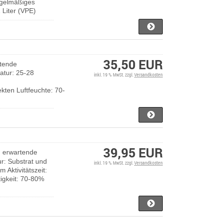
egelmäßiges
 Liter (VPE)
35,50 EUR
rtende
atur: 25-28
inkl. 19 % MwSt. zzgl.
Versandkosten
sekten Luftfeuchte: 70-
39,95 EUR
erwartende
r: Substrat und
inkl. 19 % MwSt. zzgl.
Versandkosten
 Aktivitätszeit:
tigkeit: 70-80%