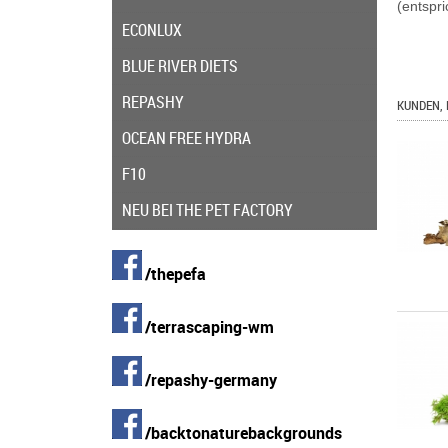
(entspri
ECONLUX
BLUE RIVER DIETS
REPASHY
KUNDEN, 
OCEAN FREE HYDRA
F10
NEU BEI THE PET FACTORY
/thepefa
/terrascaping-wm
/repashy-germany
/backtonaturebackgrounds