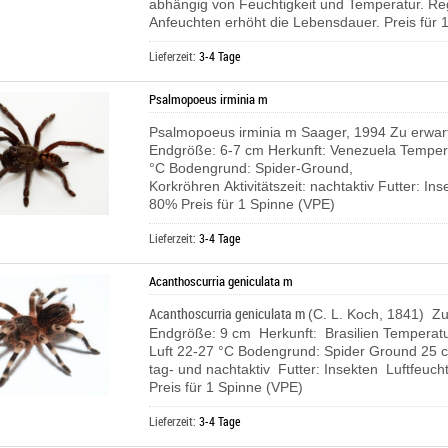
abhängig von Feuchtigkeit und Temperatur. R
Anfeuchten erhöht die Lebensdauer. Preis für 1
Lieferzeit:
3-4 Tage
Psalmopoeus irminia m
Psalmopoeus irminia m Saager, 1994 Zu erwa
Endgröße: 6-7 cm Herkunft: Venezuela Temper
°C Bodengrund: Spider-Ground,
Korkröhren Aktivitätszeit: nachtaktiv Futter: In
80% Preis für 1 Spinne (VPE)
Lieferzeit:
3-4 Tage
Acanthoscurria geniculata m
Acanthoscurria geniculata m
(C. L. Koch, 1841)
Zu 
Endgröße: 9 cm Herkunft: Brasilien Temperatu
Luft 22-27 °C Bodengrund: Spider Ground 25 cm
tag- und nachtaktiv Futter: Insekten Luftfeuch
Preis für 1 Spinne (VPE)
Lieferzeit:
3-4 Tage