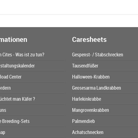
rmationen
Caresheets
n Cites - Was ist zu tun?
Gespenst- / Stabschrecken
staltungskalender
Tausendfüßer
oad Center
Halloween-Krabben
ördern
Geosesarma Landkrabben
üchtet man Käfer ?
Harlekinkrabbe
uns
Mangrovenkrabben
e Breeding-Sets
Palmendieb
map
Achatschnecken