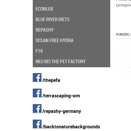
(entspri
ECONLUX
BLUE RIVER DIETS
REPASHY
KUNDEN, 
OCEAN FREE HYDRA
F10
NEU BEI THE PET FACTORY
/thepefa
/terrascaping-wm
/repashy-germany
/backtonaturebackgrounds