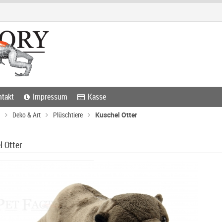
takt
Impressum
Kasse
Deko & Art
Plüschtiere
Kuschel Otter
l Otter