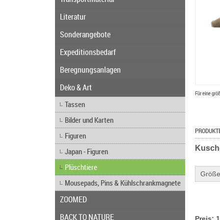
Literatur
Sonderangebote
Expeditionsbedarf
Beregnungsanlagen
Deko & Art
Für eine grö
Tassen
Bilder und Karten
PRODUKT
Figuren
Kusche
Japan - Figuren
Plüschtiere
Größe
Mousepads, Pins & Kühlschrankmagnete
ZOOMED
BACK TO NATURE
Preis: 