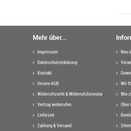
Mehr über...
Info
Impressum
Neu i
Datenschutzerklärung
Veran
Kontakt
Downl
Unsere AGB
Wir f
Widerrufsrecht & Widerrufsformular
Wie z
Vertrag widerrufen
Über 
Lieferzeit
Beetl
Zahlung & Versand
Site