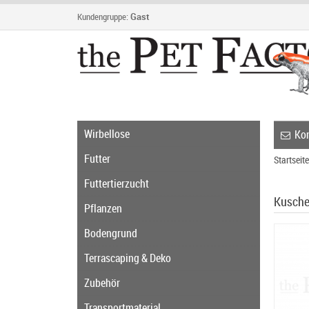
Kundengruppe:
Gast
Wirbellose
Kon
Futter
Startseite
Futtertierzucht
Kusche
Pflanzen
Bodengrund
Terrascaping & Deko
Zubehör
Transportmaterial