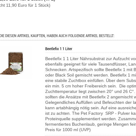
cht 11,90 Euro für 1 Stück)
DIE DIESEN ARTIKEL KAUFTEN, HABEN AUCH FOLGENDE ARTIKEL BESTELLT:
Beetlefix 1 1 Liter
Beetlefix 1 1 Liter Nährsubstrat zur Aufzucht v
ebenfalls geeignet für viele Tausendfüsser, L
Schnecken. Artspezifisch sollte Beetlefix 1 mit B
oder Black Soil gemischt werden. Beetlefix 1 m
eine stabile Zuchtbox einfüllen. Über dem Subst
ein min. 5 cm hoher Freibereich sein. Die opti
Zuchttemperatur liegt zwischen 20° und 26 C°
sollten die Ansätze mit Beetlefix 2 angemischt 
Gelegendliches Auffüllen und Befeuchten der l
kann artabhängig nötig sein. Auf eine ausreich
ist zu achten.
The Pet Factory SRP - Pulver ka
Proteinquelle supplementiert werden.
Zusamme
fermentiertes Buchenlaub, geringe Mengen fei
Preis für 1000 ml (UVP)