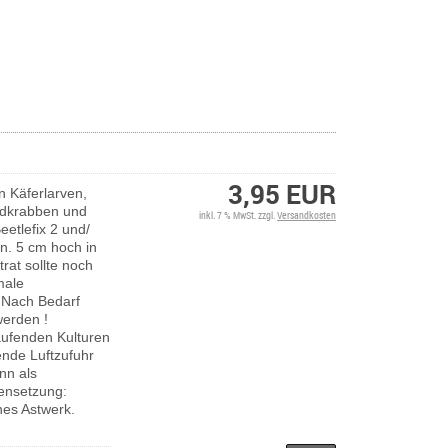
3,95 EUR
on Käferlarven,
andkrabben und
inkl. 7 % MwSt. zzgl.
Versandkosten
eetlefix 2 und/
in. 5 cm hoch in
rat sollte noch
male
. Nach Bedarf
werden !
aufenden Kulturen
ende Luftzufuhr
nn als
nsetzung:
nes Astwerk.