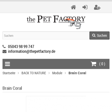
Suchen
05043 98 99 747
information@thepetfactory.de
(
0
)
Startseite
BACK TO NATURE
Module
Brain Coral
Brain Coral