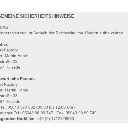
EMEINE SICHERHEITSHINWEISE
UNG
Kinderspielzeug. Außerhalb der Reichweite von Kindern aufbewahren.
ller:
et Factory
r: Martin Höhle
lstraße 23
67 Hülsede
twortliche Person:
et Factory
r: Martin Höhle
lstraße 23
67 Hülsede
 Tel: 05043 979 832 (09:00 bis 12:00 Uhr)
ndlager Tel.: 05043 98 99 747 Fax: 05043 98 99 749
ngenden Notfällen
: +49 (0) 1712726960