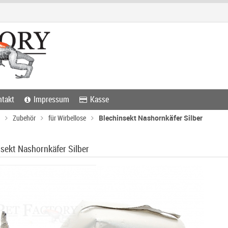
takt
Impressum
Kasse
Zubehör
für Wirbellose
Blechinsekt Nashornkäfer Silber
nsekt Nashornkäfer Silber