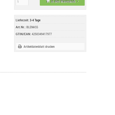
In den Warenkorb
Lieferzeit:
3-4 Tage
Art.Nr.:
BLENASS
GTIN/EAN:
4250349417977
Artikeldatenblatt drucken