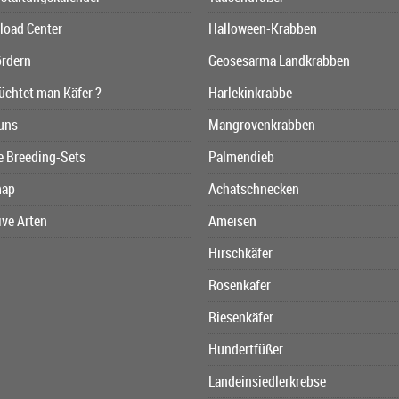
oad Center
Halloween-Krabben
ördern
Geosesarma Landkrabben
üchtet man Käfer ?
Harlekinkrabbe
uns
Mangrovenkrabben
e Breeding-Sets
Palmendieb
map
Achatschnecken
ive Arten
Ameisen
Hirschkäfer
Rosenkäfer
Riesenkäfer
Hundertfüßer
Landeinsiedlerkrebse