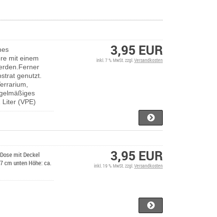
3,95 EUR
hes
ere mit einem
inkl. 7 % MwSt. zzgl.
Versandkosten
werden.Ferner
strat genutzt.
errarium,
egelmäßiges
 Liter (VPE)
3,95 EUR
e Dose mit Deckel
 17 cm unten Höhe: ca.
inkl. 19 % MwSt. zzgl.
Versandkosten