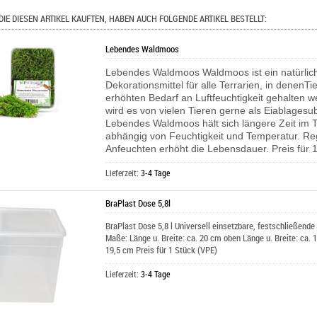
DIE DIESEN ARTIKEL KAUFTEN, HABEN AUCH FOLGENDE ARTIKEL BESTELLT:
Lebendes Waldmoos
Lebendes Waldmoos Waldmoos ist ein natürlic
Dekorationsmittel für alle Terrarien, in denenTi
erhöhten Bedarf an Luftfeuchtigkeit gehalten 
wird es von vielen Tieren gerne als Eiablagesub
Lebendes Waldmoos hält sich längere Zeit im T
abhängig von Feuchtigkeit und Temperatur. R
Anfeuchten erhöht die Lebensdauer. Preis für 1
Lieferzeit:
3-4 Tage
BraPlast Dose 5,8l
BraPlast Dose 5,8 l Universell einsetzbare, festschließend
Maße: Länge u. Breite: ca. 20 cm oben Länge u. Breite: ca.
19,5 cm Preis für 1 Stück (VPE)
Lieferzeit:
3-4 Tage