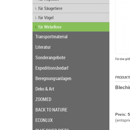
für Säugetiere
für Vögel
für Wirbellose
Transportmaterial
Literatur
Sonderangebote
Für eine grö
Expeditionsbedarf
PRODUKT
Beregnungsanlagen
Blechi
Deko & Art
ZOOMED
BACK TO NATURE
Preis: 
ECONLUX
(entspri