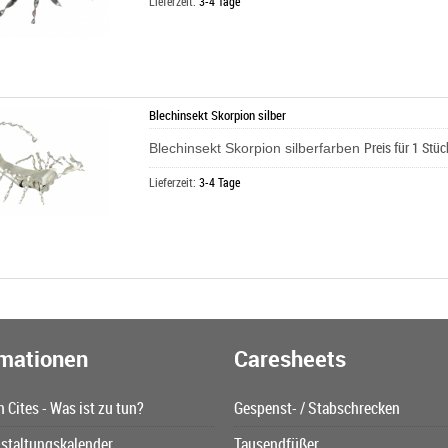
Lieferzeit:
3-4 Tage
Blechinsekt Skorpion silber
Preis für 1 Stü
Blechinsekt Skorpion silberfarben
Lieferzeit:
3-4 Tage
rmationen
Caresheets
n Cites - Was ist zu tun?
Gespenst- / Stabschrecken
staltungskalender
Tausendfüßer