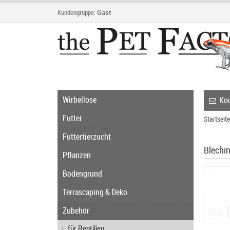
Kundengruppe:
Gast
Wirbellose
Kon
Futter
Startseite
Futtertierzucht
Blechi
Pflanzen
Bodengrund
Terrascaping & Deko
Zubehör
für Reptilien