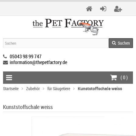
Suchen
05043 98 99 747
information@thepetfactory.de
(
0
)
Startseite
Zubehör
für Säugetiere
Kunststoffschale weiss
Kunststoffschale weiss