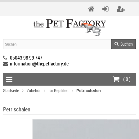
Suchen
05043 98 99 747
information@thepetfactory.de
(
0
)
Startseite
Zubehör
für Reptilien
Petrischalen
Petrischalen