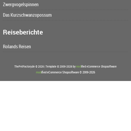
Zwergvogelspinnen
Das Kurzschwanzopossum
Reiseberichte
Rolands Reisen
ThePetFactory.de © 2026 | Template © 2009-2026 by
mod
ified eCommerce Shopsoftware
mod
ified eCommerce Shopsoftware © 2009-2026