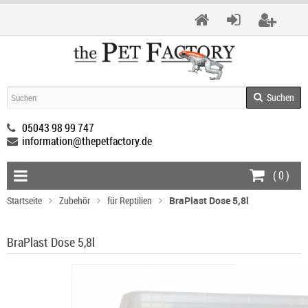
Suchen
05043 98 99 747
information@thepetfactory.de
(
0
)
Startseite
Zubehör
für Reptilien
BraPlast Dose 5,8l
BraPlast Dose 5,8l