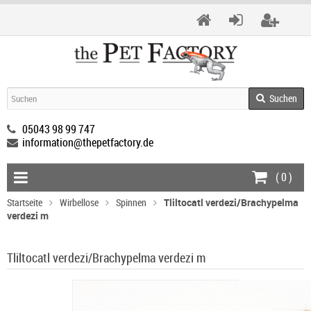
Suchen
05043 98 99 747
information@thepetfactory.de
(
0
)
Startseite
Wirbellose
Spinnen
Tliltocatl verdezi/Brachypelma
verdezi m
Tliltocatl verdezi/Brachypelma verdezi m