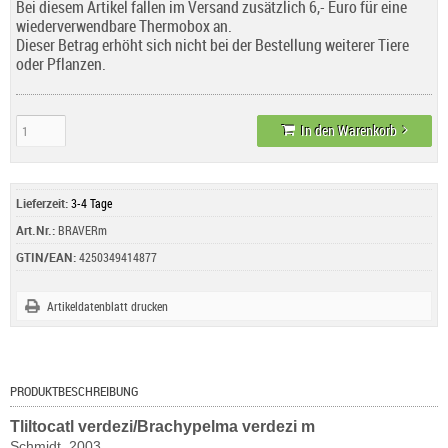
Bei diesem Artikel fallen im Versand zusätzlich 6,- Euro für eine
wiederverwendbare Thermobox an.
Dieser Betrag erhöht sich nicht bei der Bestellung weiterer Tiere
oder Pflanzen.
In den Warenkorb
Lieferzeit:
3-4 Tage
Art.Nr.:
BRAVERm
GTIN/EAN:
4250349414877
Artikeldatenblatt drucken
PRODUKTBESCHREIBUNG
Tliltocatl verdezi/
Brachypelma verdezi m
Schmidt, 2003