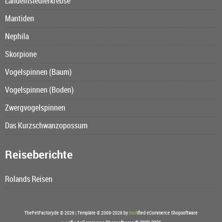
Landeinsiedlerkrebse
Mantiden
Nephila
Skorpione
Vogelspinnen (Baum)
Vogelspinnen (Boden)
Zwergvogelspinnen
Das Kurzschwanzopossum
Reiseberichte
Rolands Reisen
ThePetFactory.de © 2026 | Template © 2009-2026 by
mod
ified eCommerce Shopsoftware