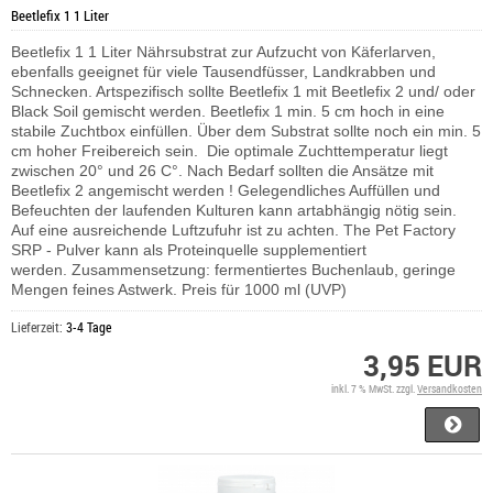
Beetlefix 1 1 Liter
Beetlefix 1 1 Liter Nährsubstrat zur Aufzucht von Käferlarven,
ebenfalls geeignet für viele Tausendfüsser, Landkrabben und
Schnecken. Artspezifisch sollte Beetlefix 1 mit Beetlefix 2 und/ oder
Black Soil gemischt werden. Beetlefix 1 min. 5 cm hoch in eine
stabile Zuchtbox einfüllen. Über dem Substrat sollte noch ein min. 5
cm hoher Freibereich sein. Die optimale Zuchttemperatur liegt
zwischen 20° und 26 C°. Nach Bedarf sollten die Ansätze mit
Beetlefix 2 angemischt werden ! Gelegendliches Auffüllen und
Befeuchten der laufenden Kulturen kann artabhängig nötig sein.
Auf eine ausreichende Luftzufuhr ist zu achten.
The Pet Factory
SRP - Pulver kann als Proteinquelle supplementiert
werden.
Zusammensetzung: fermentiertes Buchenlaub, geringe
Mengen feines Astwerk. Preis für 1000 ml (UVP)
Lieferzeit:
3-4 Tage
3,95 EUR
inkl. 7 % MwSt. zzgl.
Versandkosten