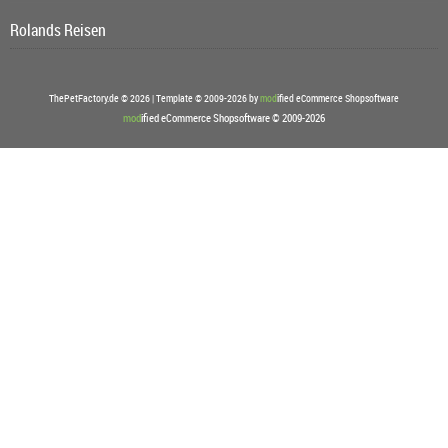
Rolands Reisen
ThePetFactory.de © 2026 | Template © 2009-2026 by
mod
ified eCommerce Shopsoftware
mod
ified eCommerce Shopsoftware © 2009-2026