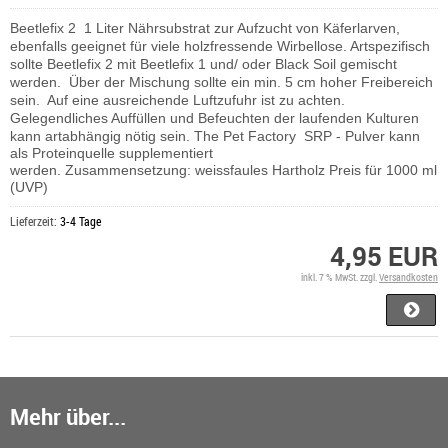
Beetlefix 2 1 Liter Nährsubstrat zur Aufzucht von Käferlarven,
ebenfalls geeignet für viele holzfressende Wirbellose. Artspezifisch
sollte Beetlefix 2 mit Beetlefix 1 und/ oder Black Soil gemischt
werden. Über der Mischung sollte ein min. 5 cm hoher Freibereich
sein. Auf eine ausreichende Luftzufuhr ist zu achten.
Gelegendliches Auffüllen und Befeuchten der laufenden Kulturen
kann artabhängig nötig sein.
The Pet Factory SRP - Pulver kann
als Proteinquelle supplementiert
werden.
Zusammensetzung:
weissfaules Hartholz Preis für 1000 ml
(UVP)
Lieferzeit:
3-4 Tage
4,95 EUR
inkl. 7 % MwSt. zzgl.
Versandkosten
Mehr über...