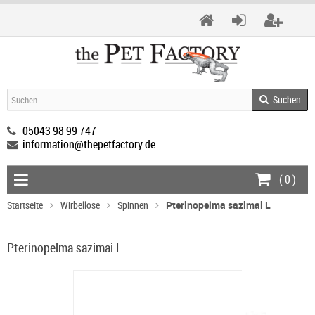
Suchen
05043 98 99 747
information@thepetfactory.de
(
0
)
Startseite
Wirbellose
Spinnen
Pterinopelma sazimai L
Pterinopelma sazimai L