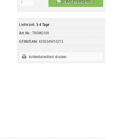
In den Warenkorb
Lieferzeit:
3-4 Tage
Art.Nr.:
TROMO100
GTIN/EAN:
4250349410213
Artikeldatenblatt drucken