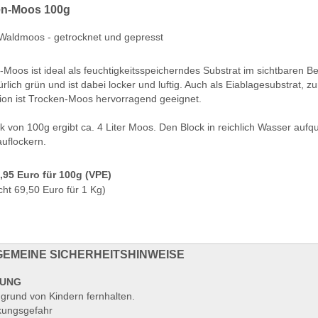
en-Moos 100g
Waldmoos - getrocknet und gepresst
-Moos ist ideal als feuchtigkeitsspeicherndes Substrat im sichtbaren B
ürlich grün und ist dabei locker und luftig. Auch als Eiablagesubstrat,
ion ist Trocken-Moos hervorragend geeignet.
ck von 100g ergibt ca. 4 Liter Moos. Den Block in reichlich Wasser au
auflockern.
6,95 Euro für 100g (VPE)
cht 69,50 Euro für 1 Kg)
EMEINE SICHERHEITSHINWEISE
UNG
grund von Kindern fernhalten.
ckungsgefahr