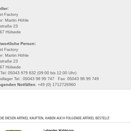
ller:
et Factory
r: Martin Höhle
lstraße 23
67 Hülsede
twortliche Person:
et Factory
r: Martin Höhle
lstraße 23
67 Hülsede
 Tel: 05043 979 832 (09:00 bis 12:00 Uhr)
ndlager Tel.: 05043 98 99 747 Fax: 05043 98 99 749
ngenden Notfällen
: +49 (0) 1712726960
DIE DIESEN ARTIKEL KAUFTEN, HABEN AUCH FOLGENDE ARTIKEL BESTELLT:
Lebendes Waldmoos