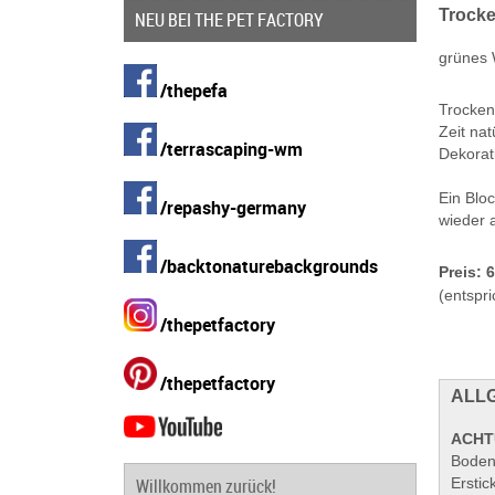
Trock
NEU BEI THE PET FACTORY
grünes 
/thepefa
Trocken
Zeit nat
/terrascaping-wm
Dekorat
Ein Blo
/repashy-germany
wieder 
/backtonaturebackgrounds
Preis: 
(entspri
/thepetfactory
/thepetfactory
ALLG
ACHT
Boden
Ersti
Willkommen zurück!