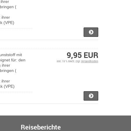
ihrer
bringen (
 ihrer
ck (VPE)
9,95 EUR
nststoff mit
gnet für: den
inkl. 19 % MwSt. zzgl.
Versandkosten
 ihrer
bringen (
 ihrer
ck (VPE)
Reiseberichte