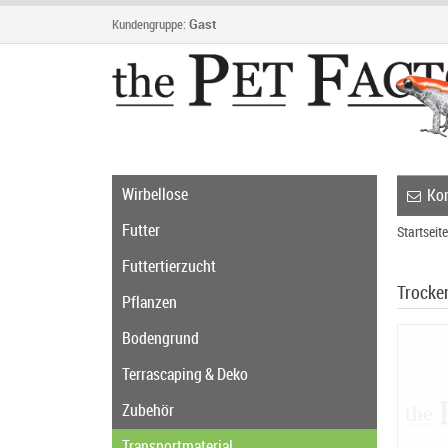
Kundengruppe:
Gast
Wirbellose
Kon
Futter
Startseite
Futtertierzucht
Trocke
Pflanzen
Bodengrund
Terrascaping & Deko
Zubehör
Transportmaterial