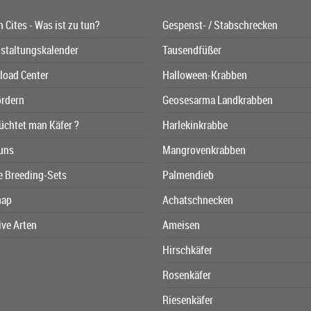
n Cites - Was ist zu tun?
Gespenst- / Stabschrecken
staltungskalender
Tausendfüßer
oad Center
Halloween-Krabben
ördern
Geosesarma Landkrabben
üchtet man Käfer ?
Harlekinkrabbe
uns
Mangrovenkrabben
e Breeding-Sets
Palmendieb
map
Achatschnecken
ive Arten
Ameisen
Hirschkäfer
Rosenkäfer
Riesenkäfer