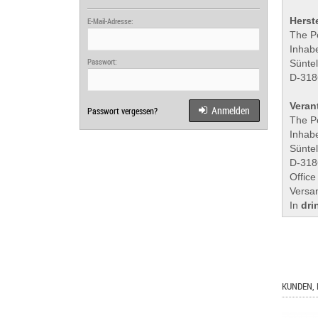
Herste
E-Mail-Adresse:
The P
Inhabe
Passwort:
Sünte
D-318
Veran
Anmelden
Passwort vergessen?
The P
Inhabe
Sünte
D-318
Office
Versa
In
dri
KUNDEN, 