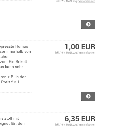
inkl. 7 % MwSt. zzgl.
Versandkosten
1,00 EUR
gepresste Humus
ser innerhalb von
inkl. 19 % MwSt. zzgl.
Versandkosten
nahen
zen. Ein Brikett
mus kann sehr
ren z.B. in der
Preis für 1
6,35 EUR
ststoff mit
gnet für: den
inkl. 19 % MwSt. zzgl.
Versandkosten