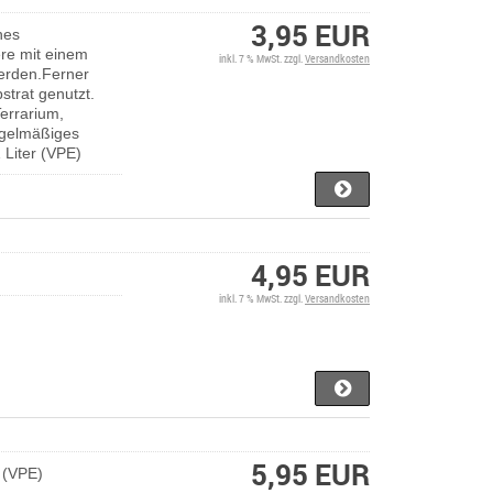
3,95 EUR
hes
ere mit einem
inkl. 7 % MwSt. zzgl.
Versandkosten
werden.Ferner
strat genutzt.
errarium,
egelmäßiges
 Liter (VPE)
4,95 EUR
inkl. 7 % MwSt. zzgl.
Versandkosten
5,95 EUR
e (VPE)