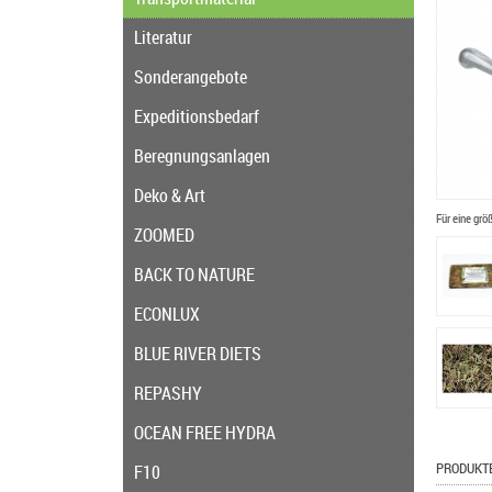
Literatur
Sonderangebote
Expeditionsbedarf
Beregnungsanlagen
Deko & Art
Für eine grö
ZOOMED
BACK TO NATURE
ECONLUX
BLUE RIVER DIETS
REPASHY
OCEAN FREE HYDRA
PRODUKT
F10