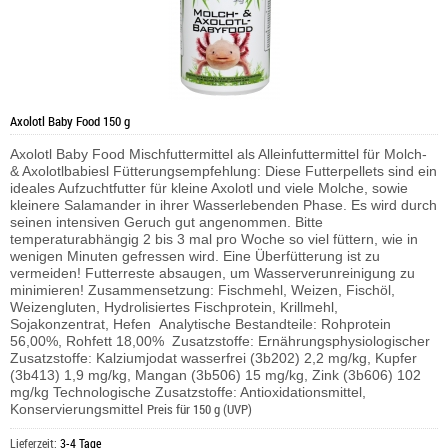
Axolotl Baby Food 150 g
Axolotl Baby Food
Mischfuttermittel als Alleinfuttermittel für Molch-
& Axolotlbabiesl
Fütterungsempfehlung:
Diese Futterpellets sind ein
ideales Aufzuchtfutter für kleine Axolotl und viele Molche, sowie
kleinere Salamander in ihrer Wasserlebenden Phase. Es wird durch
seinen intensiven Geruch gut angenommen. Bitte
temperaturabhängig 2 bis 3 mal pro Woche so viel füttern, wie in
wenigen Minuten gefressen wird. Eine Überfütterung ist zu
vermeiden! Futterreste absaugen, um Wasserverunreinigung zu
minimieren!
Zusammensetzung: Fischmehl, Weizen, Fischöl,
Weizengluten, Hydrolisiertes Fischprotein, Krillmehl,
Sojakonzentrat, Hefen
Analytische Bestandteile: Rohprotein
56,00%, Rohfett 18,00%
Zusatzstoffe: Ernährungsphysiologischer
Zusatzstoffe: Kalziumjodat wasserfrei (3b202) 2,2 mg/kg, Kupfer
(3b413) 1,9 mg/kg,
Mangan (3b506) 15 mg/kg, Zink (3b606) 102
mg/kg
Technologische Zusatzstoffe: Antioxidationsmittel,
Preis für 150 g (UVP)
Konservierungsmittel
Lieferzeit:
3-4 Tage