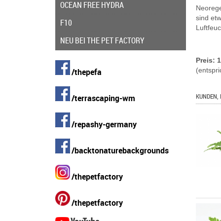
OCEAN FREE HYDRA
Neoregel
sind etw
F10
Luftfeuc
NEU BEI THE PET FACTORY
Preis: 
(entspri
/thepefa
KUNDEN, 
/terrascaping-wm
/repashy-germany
/backtonaturebackgrounds
/thepetfactory
/thepetfactory