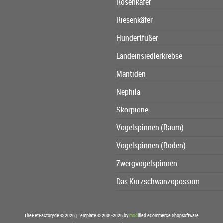
Rosenkäfer
Riesenkäfer
Hundertfüßer
Landeinsiedlerkrebse
Mantiden
Nephila
Skorpione
Vogelspinnen (Baum)
Vogelspinnen (Boden)
Zwergvogelspinnen
Das Kurzschwanzopossum
ThePetFactory.de © 2026 | Template © 2009-2026 by
mod
ified eCommerce Shopsoftware