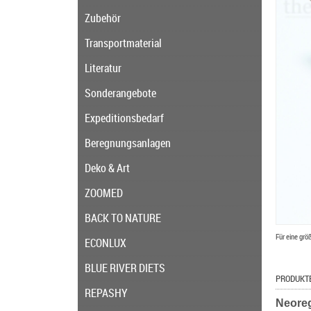
Zubehör
Transportmaterial
Literatur
Sonderangebote
Expeditionsbedarf
Beregnungsanlagen
Deko & Art
ZOOMED
BACK TO NATURE
Für eine grö
ECONLUX
BLUE RIVER DIETS
PRODUKT
REPASHY
Neoreg