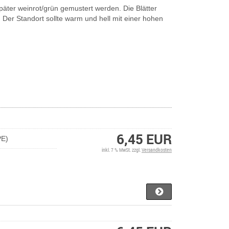
 später weinrot/grün gemustert werden. Die Blätter
t. Der Standort sollte warm und hell mit einer hohen
6,45 EUR
PE)
inkl. 7 % MwSt. zzgl.
Versandkosten