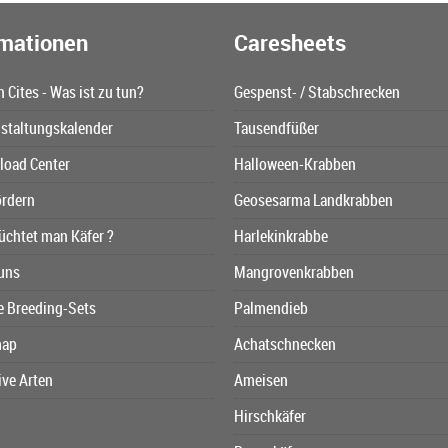
rmationen
Caresheets
n Cites - Was ist zu tun?
Gespenst- / Stabschrecken
staltungskalender
Tausendfüßer
oad Center
Halloween-Krabben
ördern
Geosesarma Landkrabben
üchtet man Käfer ?
Harlekinkrabbe
uns
Mangrovenkrabben
e Breeding-Sets
Palmendieb
map
Achatschnecken
ive Arten
Ameisen
Hirschkäfer