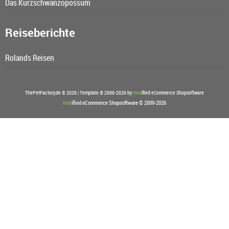
Das Kurzschwanzopossum
Reiseberichte
Rolands Reisen
ThePetFactory.de © 2026 | Template © 2009-2026 by
mod
ified eCommerce Shopsoftware
mod
ified eCommerce Shopsoftware © 2009-2026