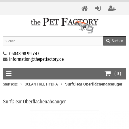
Suchen
05043 98 99 747
information@thepetfactory.de
(
0
)
Startseite
OCEAN FREE HYDRA
SurfClear Oberflächenabsauger
SurfClear Oberflächenabsauger