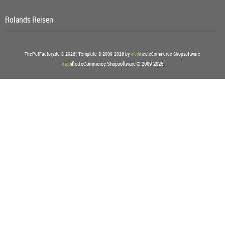
Rolands Reisen
ThePetFactory.de © 2026 | Template © 2009-2026 by
mod
ified eCommerce Shopsoftware
mod
ified eCommerce Shopsoftware © 2009-2026