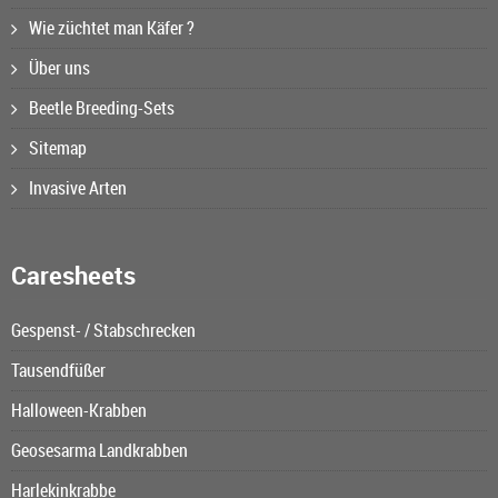
Wie züchtet man Käfer ?
Über uns
Beetle Breeding-Sets
Sitemap
Invasive Arten
Caresheets
Gespenst- / Stabschrecken
Tausendfüßer
Halloween-Krabben
Geosesarma Landkrabben
Harlekinkrabbe