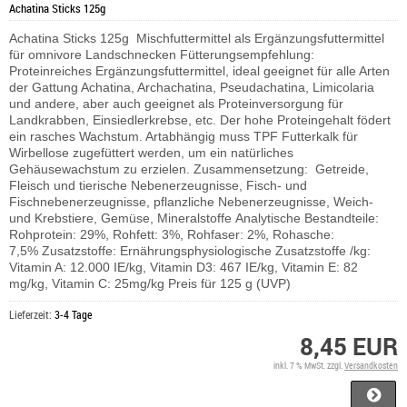
Achatina Sticks 125g
Achatina Sticks 125g Mischfuttermittel als Ergänzungsfuttermittel
für omnivore Landschnecken Fütterungsempfehlung:
Proteinreiches Ergänzungsfuttermittel, ideal geeignet für alle Arten
der Gattung Achatina, Archachatina, Pseudachatina, Limicolaria
und andere, aber auch geeignet als Proteinversorgung für
Landkrabben, Einsiedlerkrebse, etc. Der hohe Proteingehalt födert
ein rasches Wachstum. Artabhängig muss TPF Futterkalk für
Wirbellose zugefüttert werden, um ein natürliches
Gehäusewachstum zu erzielen. Zusammensetzung: Getreide,
Fleisch und tierische Nebenerzeugnisse, Fisch- und
Fischnebenerzeugnisse, pflanzliche Nebenerzeugnisse, Weich-
und Krebstiere, Gemüse, Mineralstoffe Analytische Bestandteile:
Rohprotein: 29%, Rohfett: 3%, Rohfaser: 2%, Rohasche:
7,5% Zusatzstoffe: Ernährungsphysiologische Zusatzstoffe /kg:
Vitamin A: 12.000 IE/kg, Vitamin D3: 467 IE/kg, Vitamin E: 82
mg/kg, Vitamin C: 25mg/kg Preis für 125 g (UVP)
Lieferzeit:
3-4 Tage
8,45 EUR
inkl. 7 % MwSt. zzgl.
Versandkosten