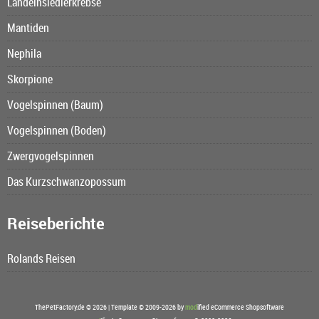
Landeinsiedlerkrebse
Mantiden
Nephila
Skorpione
Vogelspinnen (Baum)
Vogelspinnen (Boden)
Zwergvogelspinnen
Das Kurzschwanzopossum
Reiseberichte
Rolands Reisen
ThePetFactory.de © 2026 | Template © 2009-2026 by
mod
ified eCommerce Shopsoftware