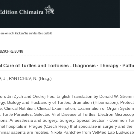
ßere Ansicht klicken Sie auf das Beispielbild
BESCHREIBUNG
l Care of Turtles and Tortoises - Diagnosis · Therapy · Path
 J., PANTCHEV, N. (Hrsg.)
ors Jiri Zych and Ondrej Hes. English Translation by Donald W. Stremm
ogy, Biology and Husbandry of Turtles, Brumation (Hibernation), Protec
, Clinical Nutri­tion, Clinical Examination, Examination of Organ Syste
, Turtle Parasites, Selected Viral Disease of Turtles, Electron Microsc
ions, Anaesthesia and Surgery, Surgery, Special Section - Common Turtl
al hospitals in Prague (Czech Rep.) that specialize in surgery and the 
nimal patients are reptiles. Nikola Pantchev from VetMed Lab Ludwigsbu