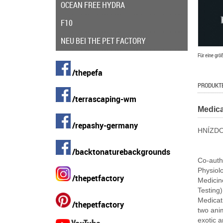
OCEAN FREE HYDRA
F10
NEU BEI THE PET FACTORY
Für eine grö
/thepefa
PRODUKT
/terrascaping-wm
Medica
/repashy-germany
HNÍZDO,
/backtonaturebackgrounds
Co-auth
Physiol
/thepetfactory
Medicine
Testing)
Medicat
/thepetfactory
two anim
exotic a