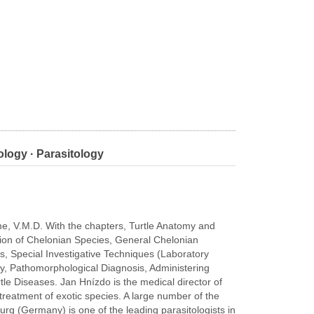
ology · Parasitology
e, V.M.D. With the chapters, Turtle Anatomy and
tion of Chelonian Species, General Chelonian
ms, Special Investigative Techniques (Laboratory
opy, Pathomorphological Diagnosis, Administering
e Diseases. Jan Hnízdo is the medical director of
treatment of exotic species. A large number of the
rg (Germany) is one of the leading parasitologists in