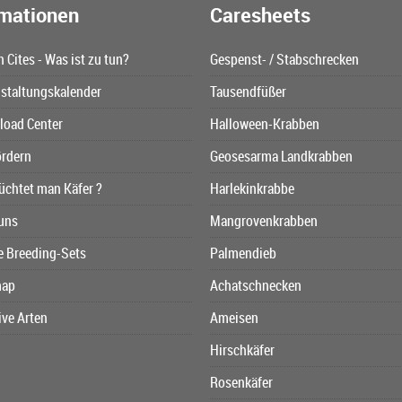
rmationen
Caresheets
n Cites - Was ist zu tun?
Gespenst- / Stabschrecken
staltungskalender
Tausendfüßer
oad Center
Halloween-Krabben
ördern
Geosesarma Landkrabben
üchtet man Käfer ?
Harlekinkrabbe
uns
Mangrovenkrabben
e Breeding-Sets
Palmendieb
map
Achatschnecken
ive Arten
Ameisen
Hirschkäfer
Rosenkäfer