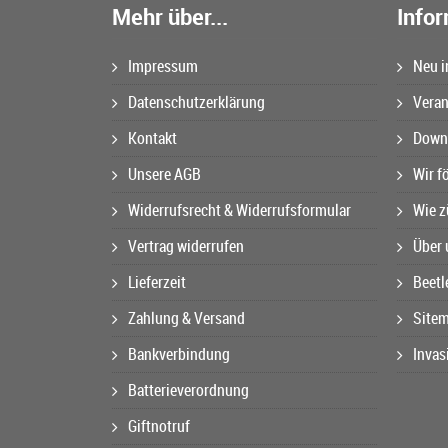
Mehr über...
Info
Impressum
Neu i
Datenschutzerklärung
Veran
Kontakt
Downl
Unsere AGB
Wir f
Widerrufsrecht & Widerrufsformular
Wie z
Vertrag widerrufen
Über 
Lieferzeit
Beetl
Zahlung & Versand
Site
Bankverbindung
Invas
Batterieverordnung
Giftnotruf