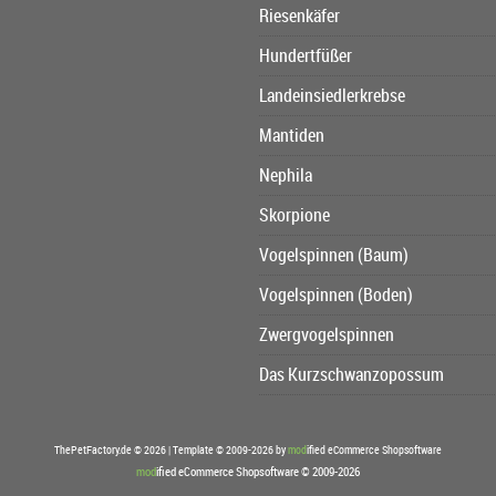
Riesenkäfer
Hundertfüßer
Landeinsiedlerkrebse
Mantiden
Nephila
Skorpione
Vogelspinnen (Baum)
Vogelspinnen (Boden)
Zwergvogelspinnen
Das Kurzschwanzopossum
ThePetFactory.de © 2026 | Template © 2009-2026 by
mod
ified eCommerce Shopsoftware
mod
ified eCommerce Shopsoftware © 2009-2026