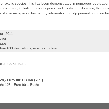
for exotic species; this has been demonstrated in numerous publicatio
an diseases, including their diagnosis and treatment. However, the boo
on of species-specific husbandry information to help prevent common 
urt 2011
over
ages
han 600 illustrations, mostly in colour
8-3-89973-493-5
128,- Euro für 1 Buch (VPE)
cht 128,- Euro für 1 Buch)