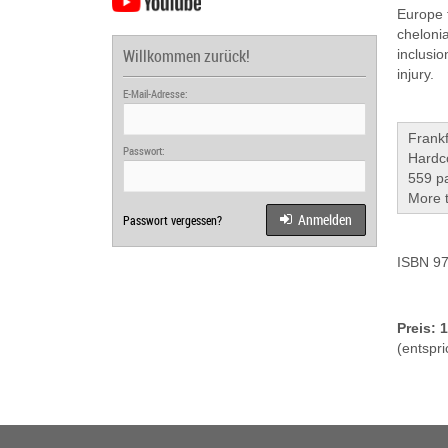
Europe 
cheloni
Willkommen zurück!
inclusi
injury.
E-Mail-Adresse:
Frankf
Passwort:
Hard­c
559 p
More t
Anmelden
Passwort vergessen?
ISBN 97
Preis: 
(entspri