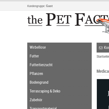
Kundengruppe:
Gast
Wirbellose
Kon
Futter
Startseite
Futtertierzucht
Medical
Pflanzen
Bodengrund
Terrascaping & Deko
Zubehör
Transportmaterial