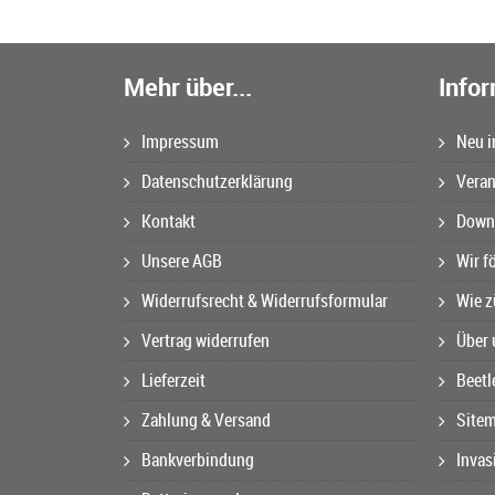
Mehr über...
Info
Impressum
Neu i
Datenschutzerklärung
Veran
Kontakt
Downl
Unsere AGB
Wir f
Widerrufsrecht & Widerrufsformular
Wie z
Vertrag widerrufen
Über 
Lieferzeit
Beetl
Zahlung & Versand
Site
Bankverbindung
Invas