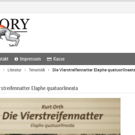
takt
Impressum
Kasse
Literatur
Terraristik
Die Vierstreifennatter Elaphe quatuorlineat
rstreifennatter Elaphe quatuorlineata