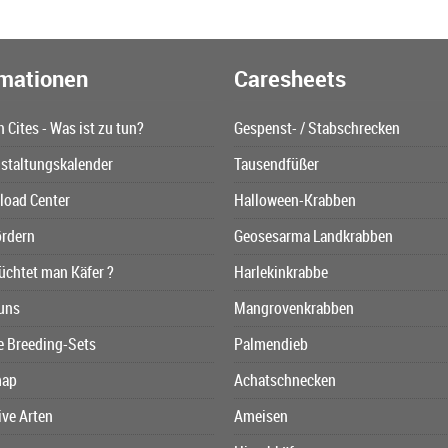
rmationen
Caresheets
n Cites - Was ist zu tun?
Gespenst- / Stabschrecken
staltungskalender
Tausendfüßer
oad Center
Halloween-Krabben
ördern
Geosesarma Landkrabben
üchtet man Käfer ?
Harlekinkrabbe
uns
Mangrovenkrabben
e Breeding-Sets
Palmendieb
map
Achatschnecken
ive Arten
Ameisen