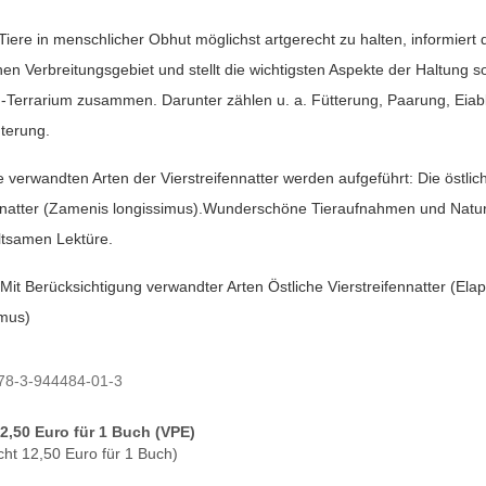
Tiere in menschlicher Obhut möglichst artgerecht zu halten, informiert
chen Verbreitungsgebiet und stellt die wichtigsten Aspekte der Haltung
d-Terrarium zusammen. Darunter zählen u. a. Fütterung, Paarung, Eiabl
terung.
e verwandten Arten der Vierstreifennatter werden aufgeführt: Die östlic
natter (Zamenis longissimus).Wunderschöne Tieraufnahmen und Natur
ltsamen Lektüre.
 Mit Berücksichtigung verwandter Arten Östliche Vierstreifennatter (E
imus)
78-3-944484-01-3
12,50 Euro für 1 Buch (VPE)
cht 12,50 Euro für 1 Buch)