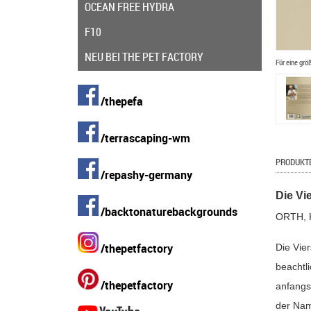
OCEAN FREE HYDRA
F10
NEU BEI THE PET FACTORY
Für eine grö
/thepefa
/terrascaping-wm
PRODUKT
/repashy-germany
Die Vi
/backtonaturebackgrounds
ORTH, 
/thepetfactory
Die Vier
beachtl
/thepetfactory
anfangs 
der Nam