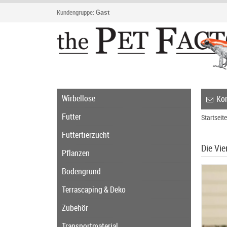
Kundengruppe:
Gast
Wirbellose
Kon
Futter
Startseite
Futtertierzucht
Die Vie
Pflanzen
Bodengrund
Terrascaping & Deko
Zubehör
Transportmaterial