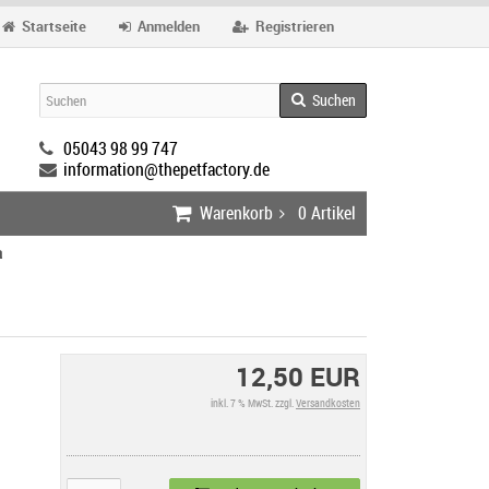
Startseite
Anmelden
Registrieren
Suchen
05043 98 99 747
information@thepetfactory.de
Warenkorb
0
Artikel
a
12,50 EUR
inkl. 7 % MwSt. zzgl.
Versandkosten