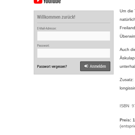
Um die 
Willkommen zurück!
natürli
Freilan
E-Mail-Adresse:
Überwin
Passwort:
Auch di
Äskulap
Anmelden
Passwort vergessen?
unterha
Zusatz:
longiss
ISBN
9
Preis: 
(entspri