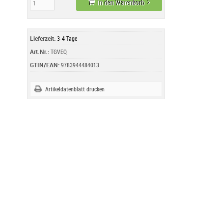
In den Warenkorb
Lieferzeit:
3-4 Tage
Art.Nr.:
TGVEQ
GTIN/EAN:
9783944484013
Artikeldatenblatt drucken