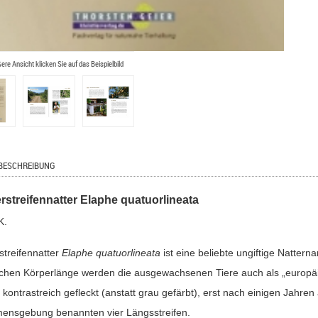
ßere Ansicht klicken Sie auf das Beispielbild
BESCHREIBUNG
erstreifennatter Elaphe quatuorlineata
K.
streifennatter
Elaphe quatuorlineata
ist eine beliebte ungiftige Nattern
ichen Körperlänge werden die ausgewachsenen Tiere auch als „europäi
kontrastreich gefleckt (anstatt grau gefärbt), erst nach einigen Jahre
ensgebung benannten vier Längsstreifen.