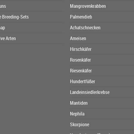
uns
Mangrovenkrabben
e Breeding-Sets
Palmendieb
map
Achatschnecken
ive Arten
Ameisen
Hirschkäfer
Rosenkäfer
Riesenkäfer
Hundertfüßer
Landeinsiedlerkrebse
Mantiden
Nephila
Skorpione