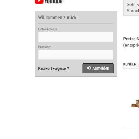
Sehr v
Sprac
Willkommen zurück!
E-Mail-Adresse:
Preis: 
(entspri
Passwort:
KUNDEN, 
Anmelden
Passwort vergessen?