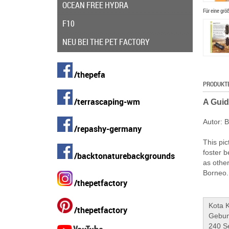
OCEAN FREE HYDRA
Für eine grö
F10
NEU BEI THE PET FACTORY
/thepefa
PRODUKT
/terrascaping-wm
A Guid
Autor: 
/repashy-germany
This pic
foster b
/backtonaturebackgrounds
as othe
Borneo.
/thepetfactory
Kota 
/thepetfactory
Gebu
240 S