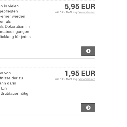
5,95 EUR
n in vielen
gepflegten
inkl. 19 % MwSt. zzgl.
Versandkosten
.Ferner werden
hen als
ls Dekoration im
Klimabedingungen
lickfang für jedes
1,95 EUR
ion von
fnisse der zu
inkl. 19 % MwSt. zzgl.
Versandkosten
ann darin
 Ein
 Brutdauer nötig