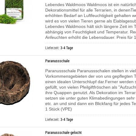
Lebendes Waldmoos Waldmoos ist ein natürlic
Dekorationsmittel für alle Terrarien, in denenTi
erhöhten Bedarf an Luftfeuchtigkeit gehalten 
wird es von vielen Tieren gerne als Eiablagesub
Lebendes Waldmoos hält sich längere Zeit im T
abhängig von Feuchtigkeit und Temperatur. R
Anfeuchten erhöht die Lebensdauer. Preis für 1
Lieferzeit:
3-4 Tage
Paranussschale
Paranussschale Paranussschalen stellen in viel
Vorkommensgebieten der von uns gepflegten Te
einen idealen Unterschlupf dar.Ferner werden 
gefüllt, von vielen Pfeilgiftfröschen als "Aufzuc
ihre Quappen genutzt. Als Dekoration im Terra
setzen sie unter guten Klimabedingungen sehr
etc. an und sind dann ein Blickfang für jedes Te
1 Stück (VPE)
Lieferzeit:
3-4 Tage
Paranussschale gelocht