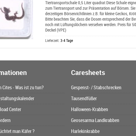
Tiertransportschale 0,5 Liter quadrat Diese Schale eign
zum Tiertransport und zur Präsentation auf Börsen. Si
derzeitigen Börsenrichtlinien z.B. für kleine Geckos, Kröt
Bitte beachten Sie, dass die Dosen entsprechend der Bed
noch mit Lüftungslöchern versehen werden. Preis für 
Deckel (VPE)
Lieferzeit:
3-4 Tage
rmationen
Caresheets
n Cites - Was ist zu tun?
Gespenst- / Stabschrecken
staltungskalender
Tausendfüßer
oad Center
Halloween-Krabben
ördern
Geosesarma Landkrabben
üchtet man Käfer ?
Harlekinkrabbe