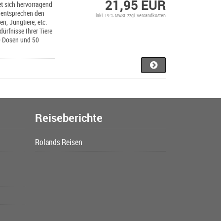
21,95 EUR
et sich hervorragend
e entsprechen den
inkl. 19 % MwSt. zzgl.
Versandkosten
en, Jungtiere, etc.
ürfnisse Ihrer Tiere
50 Dosen und 50
Reiseberichte
Rolands Reisen