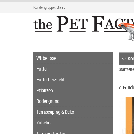
Kundengruppe:
Gast
Wirbellose
Kon
Futter
Startseite
Futtertierzucht
A Guide
Pflanzen
Bodengrund
Terrascaping & Deko
Zubehör
Transportmaterial