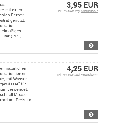
3,95 EUR
hes
ere mit einem
inkl. 7 % MwSt. zzgl.
Versandkosten
werden.Ferner
strat genutzt.
errarium,
egelmäßiges
 Liter (VPE)
4,25 EUR
en natürlichen
rrarientieren
inkl. 19 % MwSt. zzgl.
Versandkosten
sie, mit Wasser
htgewässer" für
rium verwendet,
 schnell Moose
rrarium. Preis für