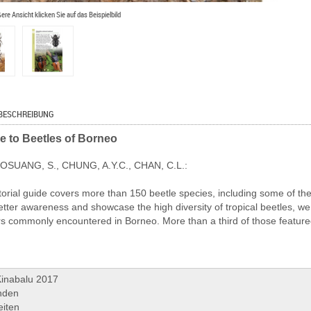
ßere Ansicht klicken Sie auf das Beispielbild
BESCHREIBUNG
e to Beetles of Borneo
BOSUANG, S., CHUNG, A.Y.C., CHAN, C.L.:
torial guide covers more than 150 beetle species, including some of th
etter awareness and showcase the high diversity of tropical beetles, we
rs commonly encountered in Borneo. More than a third of those feature
Kinabalu 2017
nden
eiten