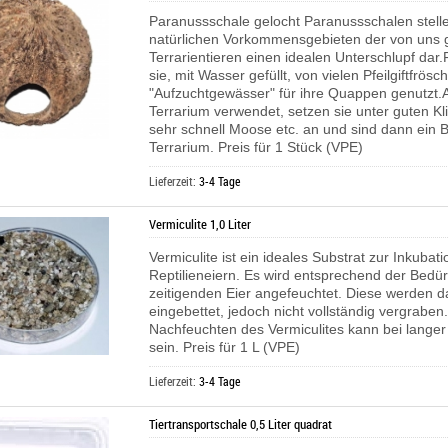
Paranussschale gelocht Paranussschalen stelle
natürlichen Vorkommensgebieten der von uns 
Terrarientieren einen idealen Unterschlupf dar
sie, mit Wasser gefüllt, von vielen Pfeilgiftfrösc
"Aufzuchtgewässer" für ihre Quappen genutzt.A
Terrarium verwendet, setzen sie unter guten 
sehr schnell Moose etc. an und sind dann ein B
Terrarium. Preis für 1 Stück (VPE)
Lieferzeit:
3-4 Tage
Vermiculite 1,0 Liter
Vermiculite ist ein ideales Substrat zur Inkubat
Reptilieneiern. Es wird entsprechend der Bedür
zeitigenden Eier angefeuchtet. Diese werden d
eingebettet, jedoch nicht vollständig vergraben.
Nachfeuchten des Vermiculites kann bei langer
sein. Preis für 1 L (VPE)
Lieferzeit:
3-4 Tage
Tiertransportschale 0,5 Liter quadrat