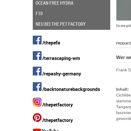
OCEAN FREE HYDRA
F10
NEU BEI THE PET FACTORY
Für eine grö
/thepefa
PRODUKT
Wer we
/terrascaping-wm
Frank S
/repashy-germany
/backtonaturebackgrounds
Inhalt:
Cichlid
stammen
/thepetfactory
Tanganj
faszinie
geworde
/thepetfactory