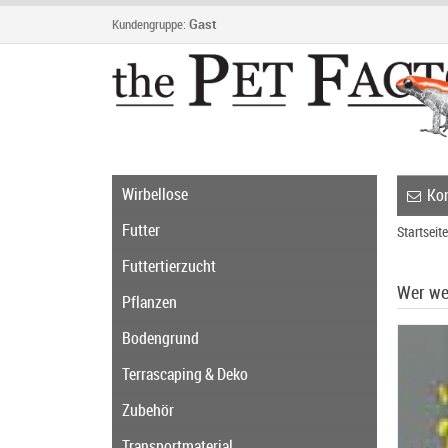
Kundengruppe:
Gast
Wirbellose
Kon
Futter
Startseite
Futtertierzucht
Wer we
Pflanzen
Bodengrund
Terrascaping & Deko
Zubehör
Transportmaterial