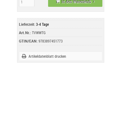
In den Warenkorb
Lieferzeit:
3-4 Tage
Art.Nr.:
TVWWTG
GTIN/EAN:
9783897451773
Artikeldatenblatt drucken