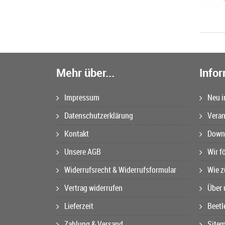
Mehr über...
Info
Impressum
Neu i
Datenschutzerklärung
Veran
Kontakt
Downl
Unsere AGB
Wir f
Widerrufsrecht & Widerrufsformular
Wie z
Vertrag widerrufen
Über 
Lieferzeit
Beetl
Zahlung & Versand
Site