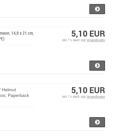
5,10 EUR
mann, 14,8 x 21 cm,
PE)
inkl. 7 % MwSt. zzgl.
Versandkosten
5,10 EUR
? Helmut
otos; Paperback
inkl. 7 % MwSt. zzgl.
Versandkosten