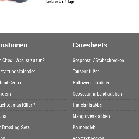
Lieferzeit:
3-4 Tage
rmationen
Caresheets
n Cites - Was ist zu tun?
Gespenst- / Stabschrecken
staltungskalender
Tausendfüßer
oad Center
Halloween-Krabben
ördern
Geosesarma Landkrabben
üchtet man Käfer ?
Harlekinkrabbe
uns
Mangrovenkrabben
e Breeding-Sets
Palmendieb
map
Achatschnecken