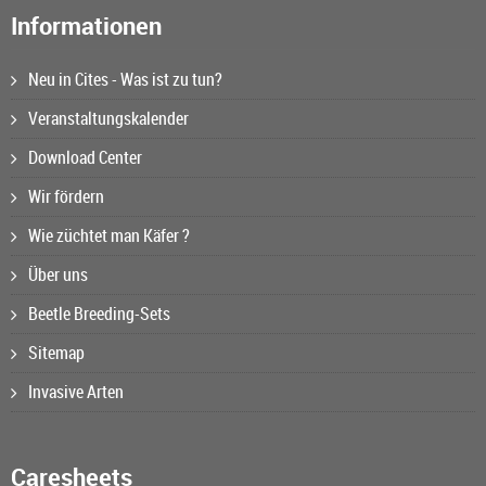
Informationen
Neu in Cites - Was ist zu tun?
Veranstaltungskalender
Download Center
Wir fördern
Wie züchtet man Käfer ?
Über uns
Beetle Breeding-Sets
Sitemap
Invasive Arten
Caresheets