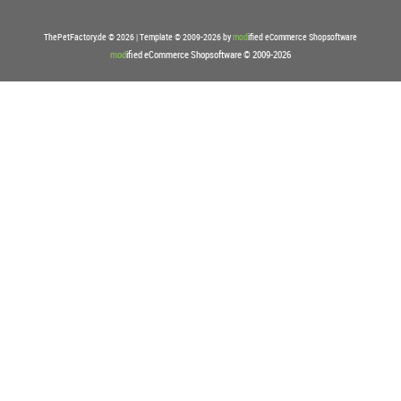
ThePetFactory.de © 2026 | Template © 2009-2026 by
mod
ified eCommerce Shopsoftware
mod
ified eCommerce Shopsoftware © 2009-2026