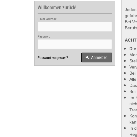
Willkommen zurück!
Jedes 
gefahr
E-Mail-Adresse:
Bei Ve
Berufs
Passwort:
ACHT
Die
Mon
Anmelden
Passwort vergessen?
Ste
Ver
Bei
All
Das
Bei
Im F
nic
Tra
Kom
kan
In 
Reg