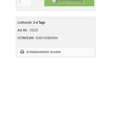
In den Warenkorb
Lieferzeit:
3-4 Tage
Art.Nr.:
10225
GTIN/EAN:
4260142865004
Artikeldatenblatt drucken