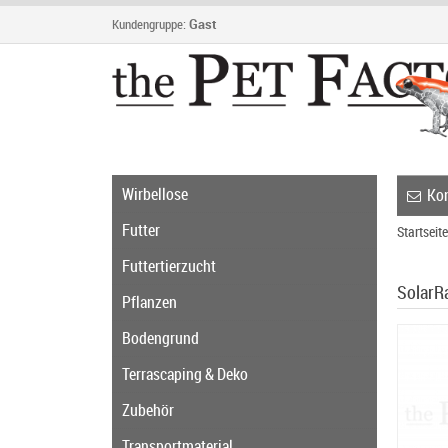
Kundengruppe:
Gast
Wirbellose
Kon
Futter
Startseite
Futtertierzucht
SolarR
Pflanzen
Bodengrund
Terrascaping & Deko
Zubehör
Transportmaterial