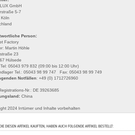
LUX GmbH
rstraße 5-7
 Köln
chland
twortliche Person:
et Factory
r: Martin Höhle
lstraße 23
67 Hülsede
 Tel: 05043 979 832 (09:00 bis 12:00 Uhr)
ndlager Tel.: 05043 98 99 747 Fax: 05043 98 99 749
ngenden Notfällen
: +49 (0) 1712726960
egistrations-Nr.: DE 39263685
ungsland:
China
ght 2024 Irrtümer und Inhalte vorbehalten
DIE DIESEN ARTIKEL KAUFTEN, HABEN AUCH FOLGENDE ARTIKEL BESTELLT: