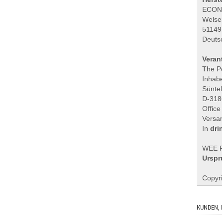
ECON
Welse
51149
Deuts
Veran
The P
Inhabe
Sünte
D-318
Office
Versa
In
dri
WEE R
Urspr
Copyri
KUNDEN, 