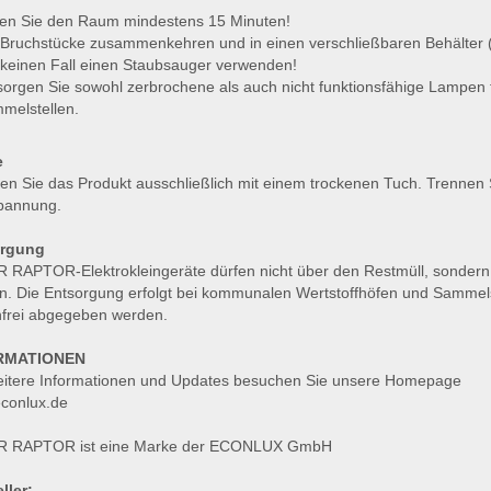
ten Sie den Raum mindestens 15 Minuten!
 Bruchstücke zusammenkehren und in einen verschließbaren Behälter (z
 keinen Fall einen Staubsauger verwenden!
sorgen Sie sowohl zerbrochene als auch nicht funktionsfähige Lampen
melstellen.
e
en Sie das Produkt ausschließlich mit einem trockenen Tuch. Trennen 
pannung.
orgung
 RAPTOR-Elektrokleingeräte dürfen nicht über den Restmüll, sondern
. Die Entsorgung erfolgt bei kommunalen Wertstoffhöfen und Sammelst
nfrei abgegeben werden.
RMATIONEN
eitere Informationen und Updates besuchen Sie unsere Homepage
conlux.de
 RAPTOR ist eine Marke der ECONLUX GmbH
ller: