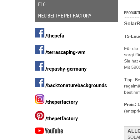
F10
PRODUKT
NEU BEI THE PET FACTORY
SolarR
/thepefa
T5-Leuc
Für die 
/terrascaping-wm
sorgt fü
Sie hat
Mit 590
/repashy-germany
Tipp: B
/backtonaturebackgrounds
regelmä
bestimm
/thepetfactory
Preis: 
(entspri
/thepetfactory
ALLG
SOLA