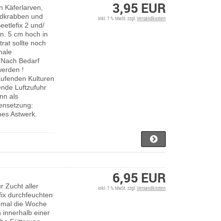
3,95 EUR
on Käferlarven,
andkrabben und
inkl. 7 % MwSt. zzgl.
Versandkosten
eetlefix 2 und/
in. 5 cm hoch in
rat sollte noch
male
. Nach Bedarf
werden !
aufenden Kulturen
ende Luftzufuhr
nn als
nsetzung:
nes Astwerk.
6,95 EUR
 Zucht aller
inkl. 7 % MwSt. zzgl.
Versandkosten
ix durchfeuchten
-2 mal die Woche
 innerhalb einer