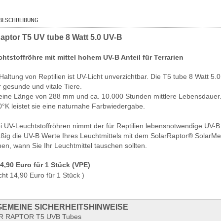
BESCHREIBUNG
aptor T5 UV tube 8 Watt 5.0 UV-B
htstoffröhre mit mittel hohem UV-B Anteil für Terrarien
Haltung von Reptilien ist UV-Licht unverzichtbar. Die T5 tube 8 Watt 5
r gesunde und vitale Tiere.
 eine Länge von 288 mm und ca. 10.000 Stunden mittlere Lebensdauer
0°K leistet sie eine naturnahe Farbwiedergabe.
ei UV-Leuchtstoffröhren nimmt der für Reptilien lebensnotwendige UV-B 
ßig die UV-B Werte Ihres Leuchtmittels mit dem SolarRaptor® SolarMet
en, wann Sie Ihr Leuchtmittel tauschen sollten.
14,90 Euro für 1 Stück (VPE)
cht 14,90 Euro für 1 Stück )
EMEINE SICHERHEITSHINWEISE
R RAPTOR T5 UVB Tubes