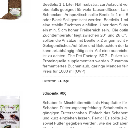
Beetlefix 1 1 Liter Nährsubstrat zur Aufzucht v
ebenfalls geeignet für viele Tausendfüsser, L
Schnecken. Artspezifisch sollte Beetlefix 1 mit B
oder Black Soil gemischt werden. Beetlefix 1 m
eine stabile Zuchtbox einfüllen. Über dem Subst
ein min. 5 cm hoher Freibereich sein. Die opti
Zuchttemperatur liegt zwischen 20° und 26 C°
sollten die Ansätze mit Beetlefix 2 angemischt 
Gelegendliches Auffüllen und Befeuchten der l
kann artabhängig nötig sein. Auf eine ausreich
ist zu achten.
The Pet Factory SRP - Pulver ka
Proteinquelle supplementiert werden.
Zusamme
fermentiertes Buchenlaub, geringe Mengen fei
Preis für 1000 ml (UVP)
Lieferzeit:
3-4 Tage
Schabenfix 700g
Schabenfix Mischfuttermittel als Hauptfutter für
Schaben Fütterungsempfehlung: Schabenfix zur
gängigen Futterschaben. Einfach das Schabenf
und kurz einziehen lassen. Fertig! Es sollte 1
soviel Futter gegeben werden, wie die Schaben