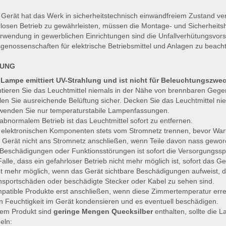
Gerät hat das Werk in sicherheitstechnisch einwandfreiem Zustand ve
losen Betrieb zu gewährleisten, müssen die Montage- und Sicherheits
rwendung in gewerblichen Einrichtungen sind die Unfallverhütungsvor
genossenschaften für elektrische Betriebsmittel und Anlagen zu beach
UNG
 Lampe emittiert UV-Strahlung und ist nicht für Beleuchtungszwe
tieren Sie das Leuchtmittel niemals in der Nähe von brennbaren Geg
llen Sie ausreichende Belüftung sicher. Decken Sie das Leuchtmittel ni
wenden Sie nur temperaturstabile Lampenfassungen.
 abnormalem Betrieb ist das Leuchtmittel sofort zu entfernen.
e elektronischen Komponenten stets vom Stromnetz trennen, bevor War
 Gerät nicht ans Stromnetz anschließen, wenn Teile davon nass gewor
 Beschädigungen oder Funktionsstörungen ist sofort die Versorgungss
alle, dass ein gefahrloser Betrieb nicht mehr möglich ist, sofort das Ge
ht mehr möglich, wenn das Gerät sichtbare Beschädigungen aufweist, d
nsportschäden oder beschädigte Stecker oder Kabel zu sehen sind.
patible Produkte erst anschließen, wenn diese Zimmertemperatur erre
n Feuchtigkeit im Gerät kondensieren und es eventuell beschädigen.
dem Produkt sind
geringe Mengen Quecksilber
enthalten, sollte die 
eln: