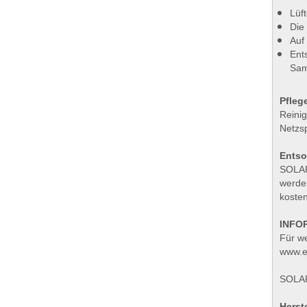
Lüf
Die
Auf
Ent
Sam
Pfleg
Reinig
Netzs
Ents
SOLAR
werden
koste
INFO
Für w
www.e
SOLAR
Herste