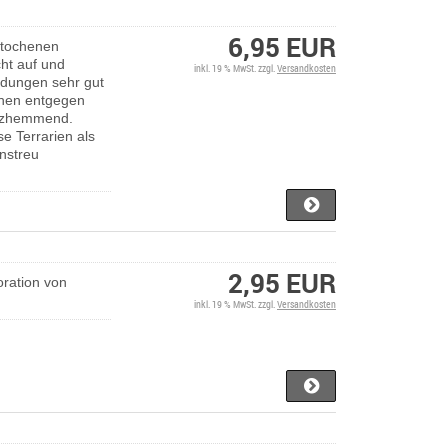
6,95 EUR
estochenen
cht auf und
inkl. 19 % MwSt. zzgl.
Versandkosten
idungen sehr gut
chen entgegen
pilzhemmend.
se Terrarien als
nstreu
2,95 EUR
ration von
inkl. 19 % MwSt. zzgl.
Versandkosten