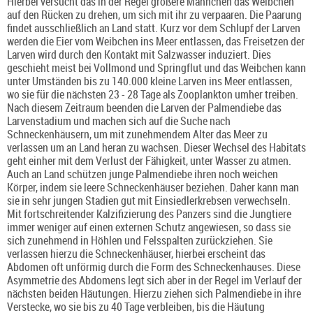
Hierbei versucht das in der Regel größere Männchen das Weibchen
auf den Rücken zu drehen, um sich mit ihr zu verpaaren. Die Paarung
findet ausschließlich an Land statt. Kurz vor dem Schlupf der Larven
werden die Eier vom Weibchen ins Meer entlassen, das Freisetzen der
Larven wird durch den Kontakt mit Salzwasser induziert. Dies
geschieht meist bei Vollmond und Springflut und das Weibchen kann
unter Umständen bis zu 140.000 kleine Larven ins Meer entlassen,
wo sie für die nächsten 23 - 28 Tage als Zooplankton umher treiben.
Nach diesem Zeitraum beenden die Larven der Palmendiebe das
Larvenstadium und machen sich auf die Suche nach
Schneckenhäusern, um mit zunehmendem Alter das Meer zu
verlassen um an Land heran zu wachsen. Dieser Wechsel des Habitats
geht einher mit dem Verlust der Fähigkeit, unter Wasser zu atmen.
Auch an Land schützen junge Palmendiebe ihren noch weichen
Körper, indem sie leere Schneckenhäuser beziehen. Daher kann man
sie in sehr jungen Stadien gut mit Einsiedlerkrebsen verwechseln.
Mit fortschreitender Kalzifizierung des Panzers sind die Jungtiere
immer weniger auf einen externen Schutz angewiesen, so dass sie
sich zunehmend in Höhlen und Felsspalten zurückziehen. Sie
verlassen hierzu die Schneckenhäuser, hierbei erscheint das
Abdomen oft unförmig durch die Form des Schneckenhauses. Diese
Asymmetrie des Abdomens legt sich aber in der Regel im Verlauf der
nächsten beiden Häutungen. Hierzu ziehen sich Palmendiebe in ihre
Verstecke, wo sie bis zu 40 Tage verbleiben, bis die Häutung