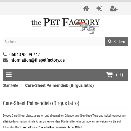
Suchen
05043 98 99 747
information@thepetfactory.de
(
0
)
Startseite
Care-Sheet Palmendieb (Birgus latro)
Care-Sheet Palmendieb (Birgus latro)
Dieses Care-Sheet dient zur ersten und allgemeinen Orientierung über diese Tiere und ist keineswegs als
alleinige Information für alle Arten zu verwenden. Für detaillierte Informationen verweisen wir Sie auf
folgendes Buch:
Wirbellose – Zootierhaltung in menschlicher Obhut