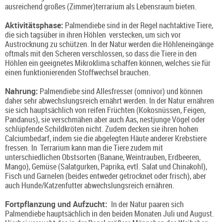
ausreichend großes (Zimmer)terrarium als Lebensraum bieten.
Aktivitätsphase:
Palmendiebe sind in der Regel nachtaktive Tiere,
die sich tagsüber in ihren Höhlen verstecken, um sich vor
Austrocknung zu schützen. In der Natur werden die Höhleneingänge
oftmals mit den Scheren verschlossen, so dass die Tiere in den
Höhlen ein geeignetes Mikroklima schaffen können, welches sie für
einen funktionierenden Stoffwechsel brauchen.
Nahrung:
Palmendiebe sind Allesfresser (omnivor) und können
daher sehr abwechslungsreich ernährt werden. In der Natur ernähren
sie sich hauptsächlich von reifen Früchten (Kokosnüssen, Feigen,
Pandanus), sie verschmähen aber auch Aas, nestjunge Vögel oder
schlüpfende Schildkröten nicht. Zudem decken sie ihren hohen
Calciumbedarf, indem sie die abgelegten Häute anderer Krebstiere
fressen. In Terrarium kann man die Tiere zudem mit
unterschiedlichen Obstsorten (Banane, Weintrauben, Erdbeeren,
Mango), Gemüse (Salatgurken, Paprika, evtl. Salat und Chinakohl),
Fisch und Garnelen (beides entweder getrocknet oder frisch), aber
auch Hunde/Katzenfutter abwechslungsreich ernähren.
Fortpflanzung und Aufzucht:
In der Natur paaren sich
Palmendiebe hauptsächlich in den beiden Monaten Juli und August.