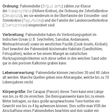
Ordnung:
Palmendiebe (
Birgus latro
) zählen zur Klasse
der
Malacostraca
(Höhere Krebse), der Ordnung der Zehnfußkrebse
(
Dekapoda
), wo sie wiederum in die Überfamilie der Einsiedler- und
Steinkrebse (
Paguroidea
) und die Familie der Landeinsiedlerkrebse
(
Coenobitidae
) eingeordnet sind.
Verbreitung:
Palmendiebe haben ihr Verbreitungsgebiet im
Indischen Ozean (z.B. Seychellen, Sansibar, Andamanen,
Weihnachtsinsel) sowie im westlichen Pazifik (Cook-Inseln, Kiribati).
Dort bewohnt der Palmendieb küstennahe Habitate (Sandhöhlen,
Felsspalten), wobei er bei einem Mangel an natürlichen
Rückzugsmöglichkeiten sich diese selber in den weichen Sand oder
gar in den porösen Kalkstein graben kann.
Lebenserwartung:
Palmendiebe können zwischen 30 und 40 Jahre
alt werden. Manche Quellen geben eine Alterangabe, welche bis zu 70
Lebensjahren reicht.
Körpergröße:
Der Carapax (Panzer) dieser Tiere kann eine Länge
von bis zu 40 cm erreichen. Die Beinspannweite kann bis zu einem
Meter betragen, so dass große ausgewachsene Tiere hierbei ein
Gewicht von bis zu 4 kg aufweisen können. Dies sollte man VOR der
Anschaffung eines Palmendiebes beachten und ihm später ein