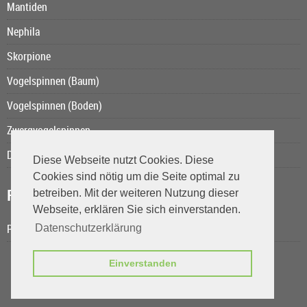
Mantiden
Nephila
Skorpione
Vogelspinnen (Baum)
Vogelspinnen (Boden)
Zwergvogelspinnen
Das Kurzschwanzopossum
Diese Webseite nutzt Cookies. Diese
Cookies sind nötig um die Seite optimal zu
Reiseberichte
betreiben. Mit der weiteren Nutzung dieser
Webseite, erklären Sie sich einverstanden.
Rolands Reisen
Datenschutzerklärung
Einverstanden
ThePetFactory.de © 2026 | Template © 2009-2026 by
mod
ified eCommerce Shopsoftware
mod
ified eCommerce Shopsoftware © 2009-2026