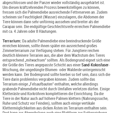
abgeschlossen und der Panzer wieder vollständig ausgehärtet ist.
Um diesen kräftzehrenden Prozess bewerkstelligen zu können,
fressen sich die Palmendiebe ausreichende Fettreserven an. Zudem
scheinen sie Feuchtigkeit (Wasser) einzulagern, die Abdomen der
Tiere können dann sehr unförmig aussehen und breiter als der
Carapax sein. Die endgültige Geschlechtsreife erreichen Palmendiebe
mit ca. 4 Jahren oder 8 Häutungen.
Terrarium:
Da adulte Palmendiebe eine beeindruckende Größe
erreichen können, sollte ihnen später ein ausreichend großes
Zimmerterrarium zur Verfügung stehen. Für Jungtiere reichen
deutlich kleinere Terrarien aus, die aber dem Wachstum des Tieres
entsprechend „mitwachsen“ sollten. Als Bodengrund eignet sich eine
der Größe des Tieres angepasste Schicht aus einer
Sand
-
Kokosfaser
-
Mischung, der ungedüngte Blumen- oder Walderde untergemischt
werden kann. Der Bodengrund sollte hierbei so tief sein, dass sich die
Tiere darin problemlos vergraben können. Zudem sollte das
Terrarium einige „Felsaufbauten“ enthalten, welche allerdings
grabende Palmendiebe nicht durch Umfallen verletzen dürfen. Einige
Kletteräste und Korkröhren komplettieren die Einrichtung. Da die
Tiere in der Natur auch auf höhere Palmen klettern (Nahrungssuche,
Ruhe und Schutz vor Feinden), sollten auch einige vertikale
Klettermöglichkeiten aus dicken Ästen im Terrarium enthalten sein.
Dort kann zur Abwechslung auch eine Plattform zur Futterreichung