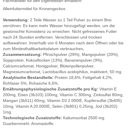
Fachhändler für den Eigenbedarf erhältlich!
Alleinfuttermittel für Kronengeckos
Verwendung:
2 Teile Wasser zu 1 Teil Pulver zu einem Brei
verrühren. Es kann mehr Wasser hinzugefügt werden, um die
gewünschte Konsistenz zu erreichen. Nicht gefressenes Futter
nach 24 Stunden entfernen. Verschlossen und trocken
aufbewahren. Innerhalb von 6 Monaten nach dem Öffnen oder bis
zum Mindesthaltbarkeitsdatum verbrauchen
.
Zusammensetzung:
Pfirsichpulver (28%), Mangopulver (20%),
Sojaprotein, Kokosflocken (13%), Bananenpulver (9%),
Calciumcarbonat, Honigpulver, Blütenpollenpulver,
Magnesiumcarbonat, Lactobacillus acidophilus, inaktiviert, 50 mg.
Analytische Bestandteile:
Protein 18,6%, Fettgehalt 4,2%,
Rohfaser 5%, Rohasche 6,6%.
Ernährungsphysiologische Zusatzstoffe pro Kg:
Vitamin E
200mg, Eisen (3b103) 100mg, Vitamin C 300mg, Zinksulfat 80mg,
Mangan (3b511) 60mg, Vitamin D3 2.000IE, Kupfersulfat (3b405)
10mg, Vitamin A 20.000IE, Selen (3b801) 0,25mg, Jod (3b202)
1mg.
Technologische Zusatzstoffe:
Kaliumsorbat 2500 mg.
Guarkernmehl. Aromastoffe.