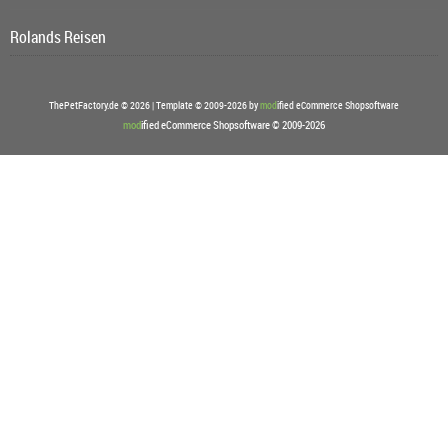
Rolands Reisen
ThePetFactory.de © 2026 | Template © 2009-2026 by
mod
ified eCommerce Shopsoftware
mod
ified eCommerce Shopsoftware © 2009-2026